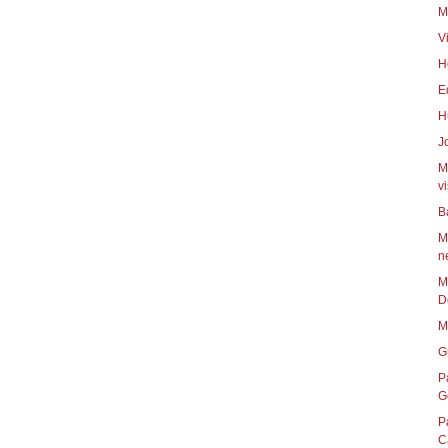
M
V
H
E
H
J
M
vi
B
M
n
M
D
M
G
P
G
P
C