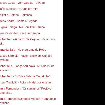
arcos Costa - Vem Que Eu Te Pego
inícius Sossai - Gruda em mim
éster & Helena - Teimosa
der & André - Sente a Pegada
ugo & Thiago - No Bom Dia Campo
oão Victor - No Bom Dia Campo
ichel Teló - Ai Se Eu Te Pego é o clipe mais
st...
arra da Saia - No programa da Hebe
arcos & Belutti - Fazem show em Curitiba
esta qu...
ichel Teló - Lança seu novo DVD dia 22 de
ezembr...
ichel Teló - DVD Na Balada "Fugidinha"
rupo Tradição - Agita o Natal dos Artistas
aula Fernandes - "Os caminhos" Positive
eneratio...
aula Fernandes Jorge e Mateus - Ganham o
apricho...