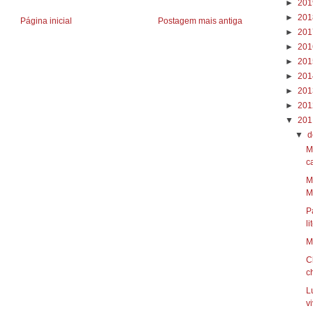
►
20
►
20
Página inicial
Postagem mais antiga
►
20
►
20
►
20
►
20
►
20
►
20
▼
20
▼
d
M
ca
M
Mi
P
li
M
C
c
L
vi