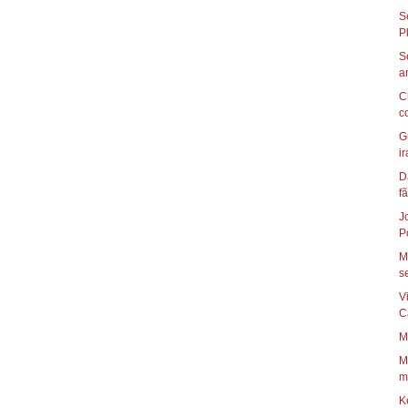
S
S
C
c
G
ir
D
fã
J
P
M
se
V
C
M
M
mo
K