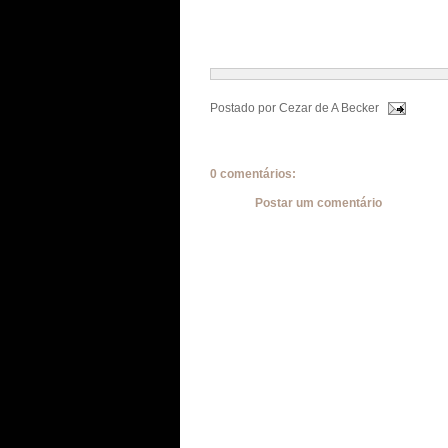
Postado por
Cezar de A Becker
0 comentários:
Postar um comentário