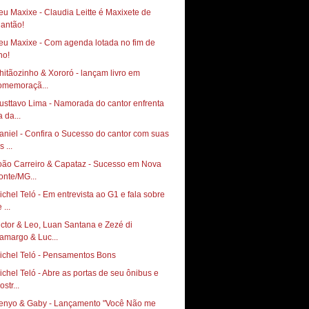
eu Maxixe - Claudia Leitte é Maxixete de
eu Maxixe - Com agenda lotada no fim de
hitãozinho & Xororó - lançam livro em
omemoraçã...
usttavo Lima - Namorada do cantor enfrenta
a da...
aniel - Confira o Sucesso do cantor com suas
s ...
oão Carreiro & Capataz - Sucesso em Nova
onte/MG...
ichel Teló - Em entrevista ao G1 e fala sobre
 ...
ictor & Leo, Luan Santana e Zezé di
amargo & Luc...
ichel Teló - Pensamentos Bons
ichel Teló - Abre as portas de seu ônibus e
str...
enyo & Gaby - Lançamento "Você Não me