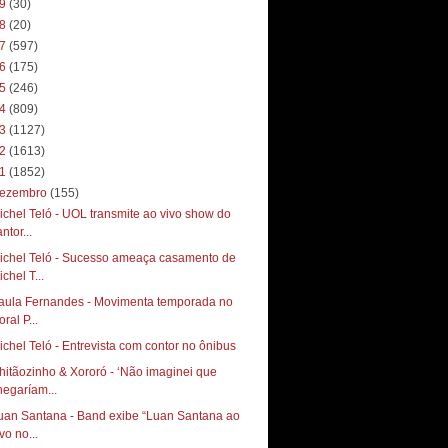
19
(30)
18
(20)
17
(597)
16
(175)
15
(246)
14
(809)
13
(1127)
12
(1613)
11
(1852)
ezembro
(155)
ichel Teló - UOL transmite ao vivo show do
ntor...
ichel Teló - Sucesso ameaça casamento de
chel T...
aula Fernandes - Movimenta temporada no
toral P...
ichel Teló - Entrevista com contor no ônibus
hitãozinho & Xororó - ‘Não imaginei que
hegaríam...
uan Santana - Band exibe “Luan Santana ao
vo no...