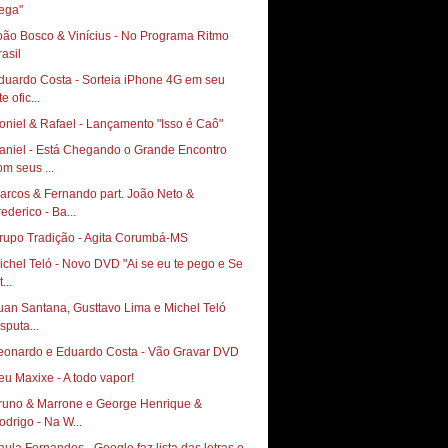
ega"
oão Bosco & Vinícius - No Programa Ritmo
rasil
duardo Costa - Sorteia iPhone 4G em seu
te ofic...
oniel & Rafael - Lançamento "Isso é Caô"
aniel - Está Chegando o Grande Encontro
om seus ...
arcos & Fernando part. João Neto &
rederico - Ba...
rupo Tradição - Agita Corumbá-MS
ichel Teló - Novo DVD "Ai se eu te pego e Se
t...
uan Santana, Gusttavo Lima e Michel Teló
sputa...
eonardo e Eduardo Costa - Vão Gravar DVD
runo & Marrone e George Henrique &
odrigo - Na W...