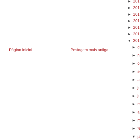
►
20
►
20
►
20
►
20
►
20
►
20
▼
20
►
d
Página inicial
Postagem mais antiga
►
n
►
o
►
s
►
a
►
j
►
j
►
m
►
a
►
m
►
f
▼
j