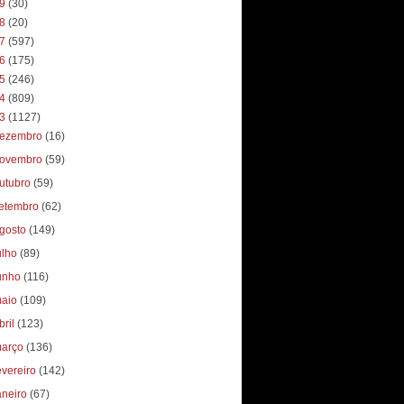
19
(30)
18
(20)
17
(597)
16
(175)
15
(246)
14
(809)
13
(1127)
ezembro
(16)
ovembro
(59)
utubro
(59)
etembro
(62)
gosto
(149)
ulho
(89)
unho
(116)
aio
(109)
bril
(123)
arço
(136)
evereiro
(142)
aneiro
(67)