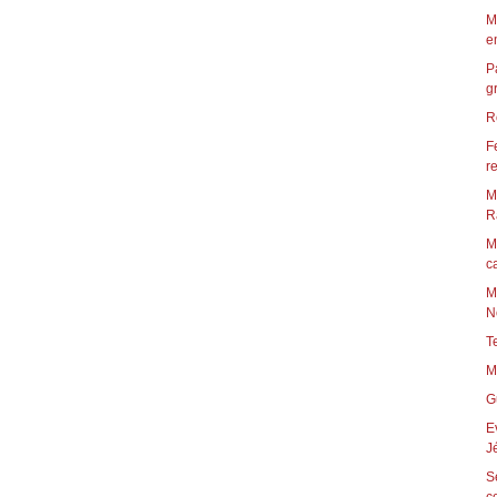
M
em
P
g
R
F
re
M
Ra
M
ca
M
N
T
M
G
E
Jé
S