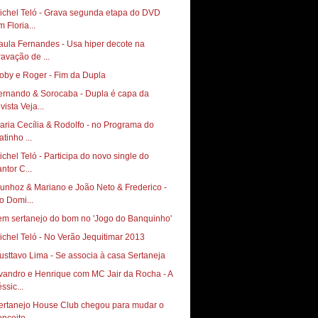
ichel Teló - Grava segunda etapa do DVD
 Floria...
aula Fernandes - Usa hiper decote na
ravação de ...
oby e Roger - Fim da Dupla
ernando & Sorocaba - Dupla é capa da
vista Veja...
aria Cecília & Rodolfo - no Programa do
tinho ...
ichel Teló - Participa do novo single do
ntor C...
unhoz & Mariano e João Neto & Frederico -
o Domi...
em sertanejo do bom no 'Jogo do Banquinho'
ichel Teló - No Verão Jequitimar 2013
usttavo Lima - Se associa à casa Sertaneja
vandro e Henrique com MC Jair da Rocha - A
ssic...
ertanejo House Club chegou para mudar o