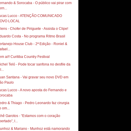
ernando & Sorocaba - O público vai pirar com
rn...
ucas Lucco - ATENÇÃO COMUNICADO
OVO LOCAL
duardo Costa - No programa Ritmo Brasil
ertanejo House Club - 2ª Edição - Roniel &
fael...
em ai!! Curitiba Country Festival
ichel Teló - Pode tocar sanfona no desfile da
l...
uan Santana - Vai gravar seu novo DVD em
ão Paulo
ucas Lucco - A novo aposta do Fernando e
orocaba
edro & Thiago - Pedro Leonardo faz cirurgia
o om...
chê Garotos - “Estamos com o coração
ertado”, l...
unhoz & Mariano - Munhoz está namorando