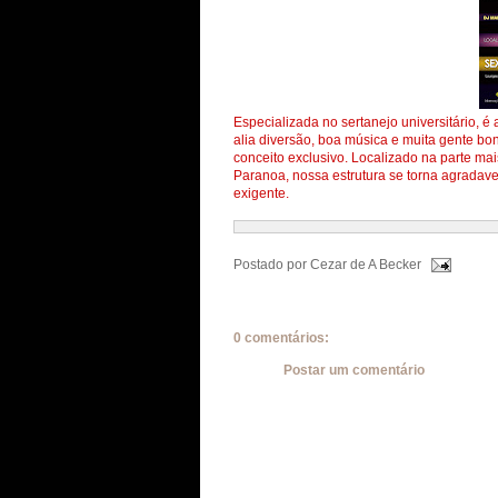
Especializada no sertanejo universitário, 
alia diversão, boa música e muita gente bo
conceito exclusivo. Localizado na parte mai
Paranoa, nossa estrutura se torna agradave
exigente.
Postado por
Cezar de A Becker
0 comentários:
Postar um comentário