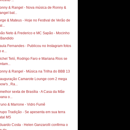
nceito ...
onny & Rangel - Nova música de Ronny &
angel bat...
orge & Mateus - Hoje no Festival de Verão de
l...
oão Neto & Frederico e MC Sapão - Mocinho
 Bandido
aula Fernandes - Publicou no Instagram fotos
 e...
ichel Teló, Rodrigo Faro e Mariana Rios se
untam...
onny & Rangel - Música na Trilha do BBB 13
nauguração Camarote Lounge com 2 mega
how's , Ra...
 melhor sexta de Brasília - A Casa da Mãe
oana o...
runo & Marrone - Vidro Fumê
rupo Tradição - Se apesenta em sua terra
atal MS
duardo Costa - Helen Ganzarolli confirma o