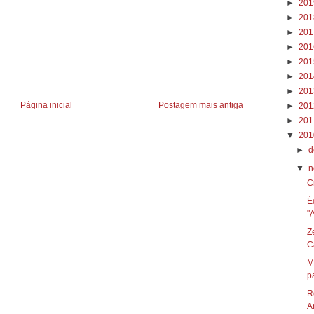
►
20
►
20
►
20
►
20
►
20
►
20
►
20
Página inicial
Postagem mais antiga
►
20
►
20
▼
20
►
d
▼
n
C
É
"
Z
C
M
pa
R
A