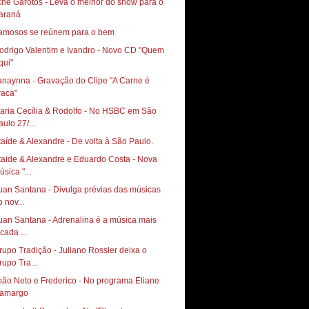
chê Garotos - Leva o melhor do show para o
araná
amosos se reúnem para o bem
odrigo Valentim e Ivandro - Novo CD "Quem
qui"
anaynna - Gravação do Clipe "A Carne é
raca"
aria Cecília & Rodolfo - No HSBC em São
aulo 27/...
taíde & Alexandre - De volta à São Paulo.
taide & Alexandre e Eduardo Costa - Nova
sica "...
uan Santana - Divulga prévias das músicas
 nov...
uan Santana - Adrenalina é a música mais
cada ...
rupo Tradição - Juliano Rossler deixa o
rupo Tra...
oão Neto e Frederico - No programa Eliane
amargo