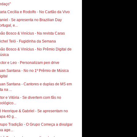
edaço"
aria Cecília e Rodolfo - No Cartão da Vivo
aniel - Se apresenta no Brazilian Day
rtugal, e...
oão Bosco & Vinícius - Na revista Caras
ichel Teló - Fugidinha da Semana
oão Bosco & Vinícius - No Prêmio Digital de
úsica
ictor e Leo - Personalizam pen drive
uan Santana - No no 1º Prêmio de Música
gital
uan Santana - Cantores e duplas de MS em
ta na ...
itor e Vitória - Se divertem com fãs no
oológico...
é Henrique & Gabriel - Se apresentam no
apa 40 g...
rupo Tradição - O Grupo Começa a divulgar
ua age...