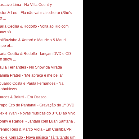
usttavo Lima - Na Villa Country
ictor & Leo - Ela não vai mais chorar (She's
t ...
aria Cecília & Rodolfo - Volta ao Rio com
how só...
hitãozinho & Xororó e Mauricio & Mauri -
ipe of...
aria Cecília & Rodolfo - lançam DVD e CD
m show ...
aula Fernandes - No Show da Virada
amila Prates - "Me abraça e me beija"
duardo Costa e Paula Fernandes - Na
loboNews
arcos & Belutti - Em Osasco.
rupo Eco do Pantanal - Gravação do 1º DVD
lex e Yvan - Novas músicas do 3º CD ao Vivo
onny e Rangel - Jantam com Luan Santana .
renno Reis & Marco Viola - Em Curitiba/PR
lex e Konrado - Nova música "Tá faltando um