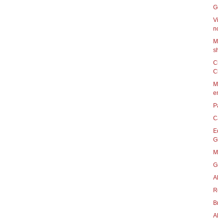
G
V
no
M
s
C
Cl
M
e
P
C
E
G
M
G
A
R
B
A