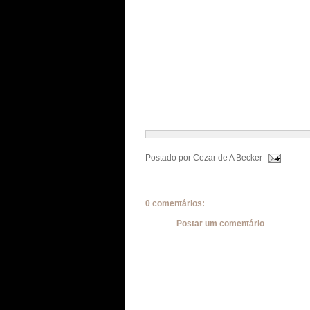
Postado por
Cezar de A Becker
0 comentários:
Postar um comentário