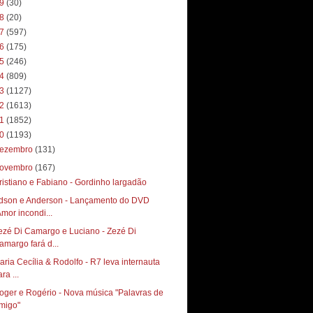
19
(30)
18
(20)
17
(597)
16
(175)
15
(246)
14
(809)
13
(1127)
12
(1613)
11
(1852)
10
(1193)
ezembro
(131)
ovembro
(167)
ristiano e Fabiano - Gordinho largadão
dson e Anderson - Lançamento do DVD
Amor incondi...
ezé Di Camargo e Luciano - Zezé Di
amargo fará d...
aria Cecília & Rodolfo - R7 leva internauta
ra ...
oger e Rogério - Nova música "Palavras de
migo"