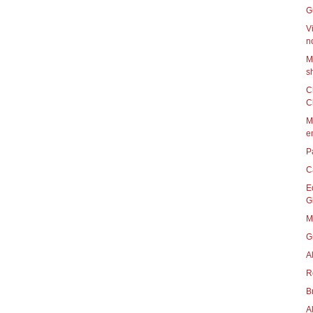
G
V
no
M
s
C
Cl
M
e
P
C
E
G
M
G
A
R
B
A