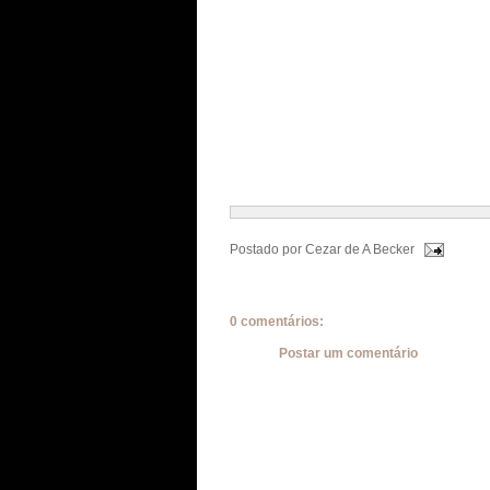
Postado por
Cezar de A Becker
0 comentários:
Postar um comentário