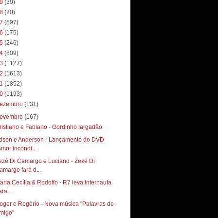
19
(30)
18
(20)
17
(597)
16
(175)
15
(246)
14
(809)
13
(1127)
12
(1613)
11
(1852)
10
(1193)
ezembro
(131)
ovembro
(167)
ristiano e Fabiano - Gordinho largadão
dson e Anderson - Lançamento do DVD
Amor incondi...
ezé Di Camargo e Luciano - Zezé Di
amargo fará d...
aria Cecília & Rodolfo - R7 leva internauta
ra ...
oger e Rogério - Nova música "Palavras de
migo"