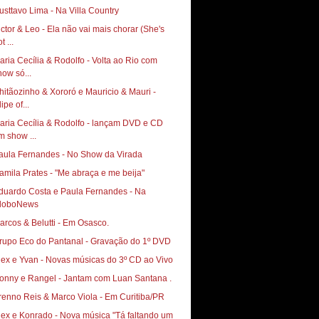
usttavo Lima - Na Villa Country
ictor & Leo - Ela não vai mais chorar (She's
t ...
aria Cecília & Rodolfo - Volta ao Rio com
how só...
hitãozinho & Xororó e Mauricio & Mauri -
ipe of...
aria Cecília & Rodolfo - lançam DVD e CD
m show ...
aula Fernandes - No Show da Virada
amila Prates - "Me abraça e me beija"
duardo Costa e Paula Fernandes - Na
loboNews
arcos & Belutti - Em Osasco.
rupo Eco do Pantanal - Gravação do 1º DVD
lex e Yvan - Novas músicas do 3º CD ao Vivo
onny e Rangel - Jantam com Luan Santana .
renno Reis & Marco Viola - Em Curitiba/PR
lex e Konrado - Nova música "Tá faltando um