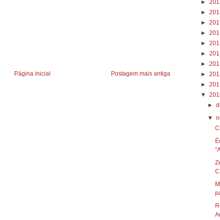
►
20
►
20
►
20
►
20
►
20
►
20
►
20
Página inicial
Postagem mais antiga
►
20
►
20
▼
20
►
d
▼
n
C
É
"
Z
C
M
pa
R
A