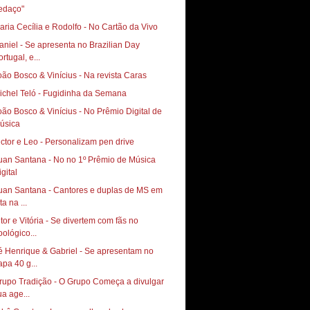
edaço"
aria Cecília e Rodolfo - No Cartão da Vivo
aniel - Se apresenta no Brazilian Day
rtugal, e...
oão Bosco & Vinícius - Na revista Caras
ichel Teló - Fugidinha da Semana
oão Bosco & Vinícius - No Prêmio Digital de
úsica
ictor e Leo - Personalizam pen drive
uan Santana - No no 1º Prêmio de Música
gital
uan Santana - Cantores e duplas de MS em
ta na ...
itor e Vitória - Se divertem com fãs no
oológico...
é Henrique & Gabriel - Se apresentam no
apa 40 g...
rupo Tradição - O Grupo Começa a divulgar
ua age...