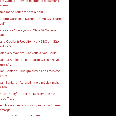
chê Garotos - Leva o melhor do show para o
araná
amosos se reúnem para o bem
odrigo Valentim e Ivandro - Novo CD "Quem
qui"
anaynna - Gravação do Clipe "A Carne é
raca"
aria Cecília & Rodolfo - No HSBC em São
aulo 27/...
taíde & Alexandre - De volta à São Paulo.
taide & Alexandre e Eduardo Costa - Nova
sica "...
uan Santana - Divulga prévias das músicas
 nov...
uan Santana - Adrenalina é a música mais
cada ...
rupo Tradição - Juliano Rossler deixa o
rupo Tra...
oão Neto e Frederico - No programa Eliane
amargo