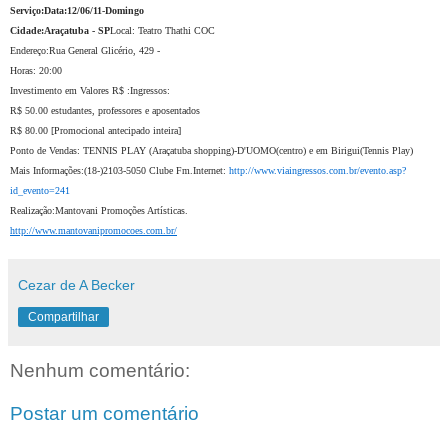
Serviço:
Data:12/06/11-Domingo
Cidade:Araçatuba - SP
Local: Teatro Thathi COC
Endereço:Rua General Glicério, 429 -
Horas: 20:00
Investimento em Valores R$ :Ingressos:
R$ 50.00 estudantes, professores e aposentados
R$ 80.00 [Promocional antecipado inteira]
Ponto de Vendas: TENNIS PLAY (Araçatuba shopping)-D'UOMO(centro) e em Birigui(Tennis Play)
Mais Informações:(18-)2103-5050 Clube Fm.
Internet:
http://www.viaingressos.com.br/evento.asp?
id_evento=241
Realização:Mantovani Promoções Artísticas.
http://www.mantovanipromocoes.com.br/
Cezar de A Becker
Compartilhar
Nenhum comentário:
Postar um comentário