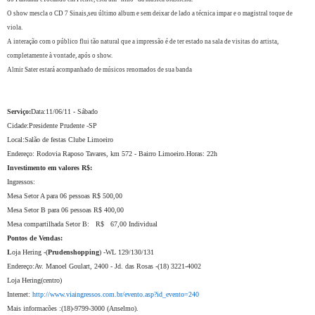
O show mescla o CD 7 Sinais,seu último album e sem deixar de lado a técnica impar e o magistral toque de
viola.
A interação com o público flui tão natural que a impressão é de ter estado na sala de visitas do artista,
completamente à vontade, após o show.
Almir Sater estará acompanhado de músicos renomados de sua banda
Serviço:
Data:11/06/11 - Sábado
Cidade:Presidente Prudente -SP
Local:Salão de festas Clube Limoeiro
Endereço:
Rodovia Raposo Tavares, km 572 - Bairro Limoeiro.
Horas: 22h
Investimento em valores R$:
Ingressos:
Mesa Setor A para 06 pessoas R$ 500,00
Mesa Setor B para 06 pessoas R$ 400,00
Mesa compartilhada Setor B: R$ 67,00 Individual
Pontos de Vendas:
L
oja Hering -(
Prudenshopping
) -WL 129/130/131
Endereço:Av. Manoel Goulart, 2400 - Jd. das Rosas -
(18) 3221-4002
Loja Hering(centro)
Internet:
http://www.viaingressos.com.br/evento.asp?id_evento=240
Mais informacões :(18)-9799-3000 (Anselmo).