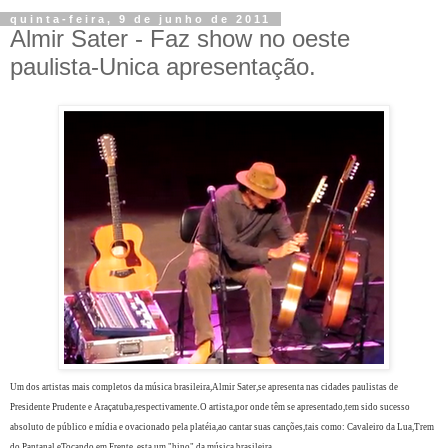
quinta-feira, 9 de junho de 2011
Almir Sater - Faz show no oeste
paulista-Unica apresentação.
Um dos artistas mais completos da música brasileira,Almir Sater,se apresenta nas cidades paulistas de
.
Presidente Prudente e Araçatuba,respectivamente
O artista,por onde têm se apresentado,tem sido sucesso
absoluto de público e mídia e ovacionado pela platéia,ao cantar suas canções,tais como: Cavaleiro da Lua,Trem
do Pantanal eTocando em Frente, esta um "hino" da música brasileira.