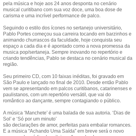
pela música e hoje aos 24 anos desponta no cenário
musical curitibano com sua voz doce, uma boa dose de
carisma e uma incrível performance de palco.
Seguindo o estilo dos ícones no sertanejo universitário,
Pablo Portes começou sua carreira tocando em barzinhos e
animando churrascos da faculdade, hoje conquista seu
espaço a cada dia e é apontado como a nova promessa da
musica pop/sertaneja. Sempre inovando no repertório e
criando tendências, Pablo se destaca no cenário musical da
região.
Seu primeiro CD, com 10 faixas inéditas, foi gravado em
São Paulo e lançado no final de 2010. Desde então Pablo
vem se apresentando em palcos curitibanos, catarinenses e
paulistanos, com um repertório versátil, que vai do
romântico ao dançante, sempre contagiando o público.
A música ‘Manchete’ é uma balada de sua autoria. ‘Dias de
Sol’ e ‘Só por um minuto’
são declarações de amor, perfeitas para embalar romances.
E a música “Achando Uma Saída” em breve será o novo