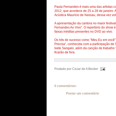
Paula Fernandes é mais uma das artistas co
2012, que acontece de 25 a 28 de janeiro.
Acústica Maurício de Nassau, dessa vez vol
A apresentação da cantora no maior festival
Fernandes Ao Vivo”. O repertório do show 
faixas inéditas presentes no DVD ao vivo.
Os hits de sucesso como “Meu Eu em você”, 
Precisa”, conhecida com a participação de
Ivete Sangalo, além da canção de trabalho
ficarão de fora.
Postado por
Cezar de A Becker
0 comentários:
Postar um comentário