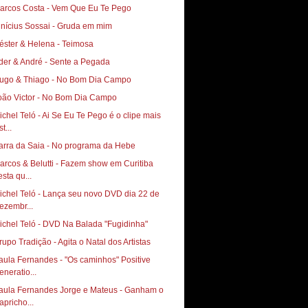
arcos Costa - Vem Que Eu Te Pego
inícius Sossai - Gruda em mim
éster & Helena - Teimosa
der & André - Sente a Pegada
ugo & Thiago - No Bom Dia Campo
oão Victor - No Bom Dia Campo
ichel Teló - Ai Se Eu Te Pego é o clipe mais
st...
arra da Saia - No programa da Hebe
arcos & Belutti - Fazem show em Curitiba
esta qu...
ichel Teló - Lança seu novo DVD dia 22 de
ezembr...
ichel Teló - DVD Na Balada "Fugidinha"
rupo Tradição - Agita o Natal dos Artistas
aula Fernandes - "Os caminhos" Positive
eneratio...
aula Fernandes Jorge e Mateus - Ganham o
apricho...