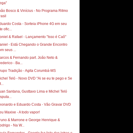
ega"
oão Bosco & Vinícius - No Programa Ritmo
rasil
duardo Costa - Sorteia iPhone 4G em seu
te ofic...
oniel & Rafael - Lançamento "Isso é Caô"
aniel - Está Chegando o Grande Encontro
om seus ...
arcos & Fernando part. João Neto &
rederico - Ba...
rupo Tradição - Agita Corumbá-MS
ichel Teló - Novo DVD "Ai se eu te pego e Se
t...
uan Santana, Gusttavo Lima e Michel Teló
sputa...
eonardo e Eduardo Costa - Vão Gravar DVD
runo & Marrone e George Henrique &
odrigo - Na W...