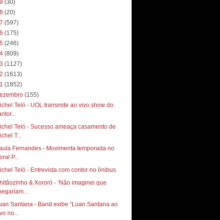
19
(30)
18
(20)
17
(597)
16
(175)
15
(246)
14
(809)
13
(1127)
12
(1613)
11
(1852)
ezembro
(155)
ichel Teló - UOL transmite ao vivo show do
ntor...
ichel Teló - Sucesso ameaça casamento de
chel T...
aula Fernandes - Movimenta temporada no
toral P...
ichel Teló - Entrevista com contor no ônibus
hitãozinho & Xororó - ‘Não imaginei que
hegaríam...
uan Santana - Band exibe “Luan Santana ao
vo no...