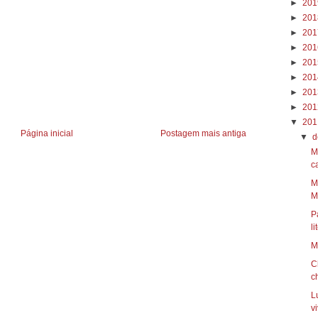
►
20
►
20
►
20
►
20
►
20
►
20
►
20
►
20
▼
20
Página inicial
Postagem mais antiga
▼
d
M
ca
M
Mi
P
li
M
C
c
L
vi