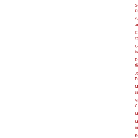
S
S
C
c
G
ir
D
fã
J
P
M
se
V
C
M
M
mo
K