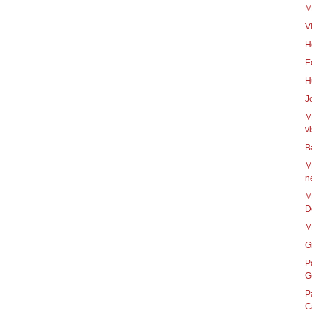
M
V
H
E
H
J
M
vi
B
M
n
M
D
M
G
P
G
P
C