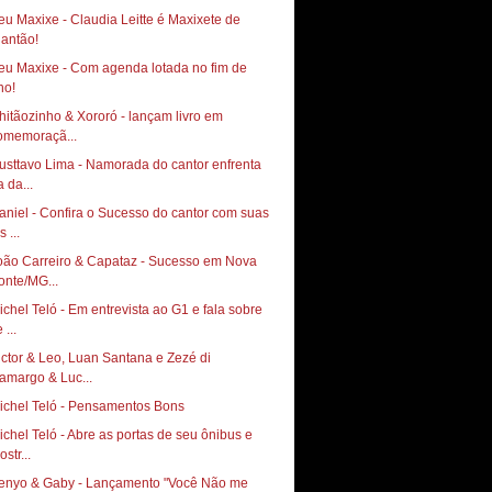
eu Maxixe - Claudia Leitte é Maxixete de
eu Maxixe - Com agenda lotada no fim de
hitãozinho & Xororó - lançam livro em
omemoraçã...
usttavo Lima - Namorada do cantor enfrenta
a da...
aniel - Confira o Sucesso do cantor com suas
s ...
oão Carreiro & Capataz - Sucesso em Nova
onte/MG...
ichel Teló - Em entrevista ao G1 e fala sobre
 ...
ictor & Leo, Luan Santana e Zezé di
amargo & Luc...
ichel Teló - Pensamentos Bons
ichel Teló - Abre as portas de seu ônibus e
str...
enyo & Gaby - Lançamento "Você Não me