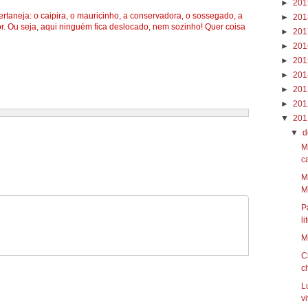
►
20
aneja: o caipira, o mauricinho, a conservadora, o sossegado, a
►
20
or. Ou seja, aqui ninguém fica deslocado, nem sozinho! Quer coisa
►
20
►
20
►
20
►
20
►
20
►
20
▼
20
▼
d
M
ca
M
Mi
P
li
M
C
c
L
vi