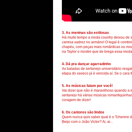
3. As meninas são estilosas
Há muito tempo a moda country deixou de s
camisa xadrez no armário! O legal é combina
chapéu, com peças mais românticas ou moder
na Taylor e mostre que de brega essa mod
4. Dá pra dançar agarradinho
As baladas de sertanejo universitário res
etapa do xaveco já é vencida aí. Se o cara 
5. As músicas falam por você!
Vai dizer que não é maravilhoso quando a 
sertanejo há várias músicas romantiquinhas 
coragem de dizer!
6. Os cantores são lindos
Quem nunca quis saber qual é o Tcherere d
Beijo com o João Victor? Ai, ai...