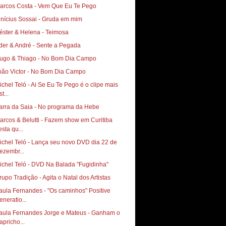
arcos Costa - Vem Que Eu Te Pego
inícius Sossai - Gruda em mim
éster & Helena - Teimosa
der & André - Sente a Pegada
ugo & Thiago - No Bom Dia Campo
oão Victor - No Bom Dia Campo
ichel Teló - Ai Se Eu Te Pego é o clipe mais
st...
arra da Saia - No programa da Hebe
arcos & Belutti - Fazem show em Curitiba
esta qu...
ichel Teló - Lança seu novo DVD dia 22 de
ezembr...
ichel Teló - DVD Na Balada "Fugidinha"
rupo Tradição - Agita o Natal dos Artistas
aula Fernandes - "Os caminhos" Positive
eneratio...
aula Fernandes Jorge e Mateus - Ganham o
apricho...