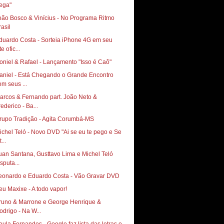
ega"
oão Bosco & Vinícius - No Programa Ritmo
rasil
duardo Costa - Sorteia iPhone 4G em seu
te ofic...
oniel & Rafael - Lançamento "Isso é Caô"
aniel - Está Chegando o Grande Encontro
om seus ...
arcos & Fernando part. João Neto &
rederico - Ba...
rupo Tradição - Agita Corumbá-MS
ichel Teló - Novo DVD "Ai se eu te pego e Se
t...
uan Santana, Gusttavo Lima e Michel Teló
sputa...
eonardo e Eduardo Costa - Vão Gravar DVD
runo & Marrone e George Henrique &
odrigo - Na W...