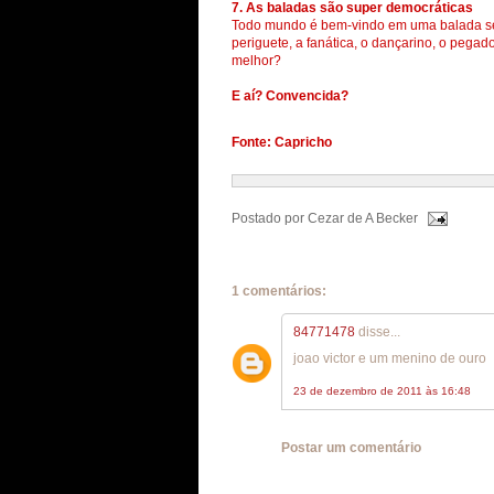
7. As baladas são super democráticas
Todo mundo é bem-vindo em uma balada sert
periguete, a fanática, o dançarino, o pegad
melhor?
E aí? Convencida?
Fonte: Capricho
Postado por
Cezar de A Becker
1 comentários:
84771478
disse...
joao victor e um menino de ouro
23 de dezembro de 2011 às 16:48
Postar um comentário