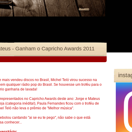
ateus - Ganham o Capricho Awards 2011
inst
 mais vendeu discos no Brasil, Michel Teló virou sucesso na
em qualquer rádio pop do Brasil. Se houvesse um troféu para o
ário ganharia de lavada!
m representados no Capricho Awards deste ano: Jorge e Mateus
a (categoria inédita!), Paula Fernandes ficou com o troféu de
el Teló não leva o prêmio de "Melhor música".
bolou cantando "ai se eu te pego", não sabe o que está
sa conhecer...
versitário: