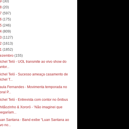
19
(30)
18
(20)
17
(597)
16
(175)
15
(246)
14
(809)
13
(1127)
12
(1613)
11
(1852)
ezembro
(155)
ichel Teló - UOL transmite ao vivo show do
ntor...
ichel Teló - Sucesso ameaça casamento de
chel T...
aula Fernandes - Movimenta temporada no
toral P...
ichel Teló - Entrevista com contor no ônibus
hitãozinho & Xororó - ‘Não imaginei que
hegaríam...
uan Santana - Band exibe “Luan Santana ao
vo no...