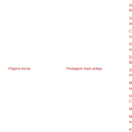
S
S
C
c
G
ir
D
fã
Página inicial
Postagem mais antiga
J
P
M
se
V
C
M
M
mo
K