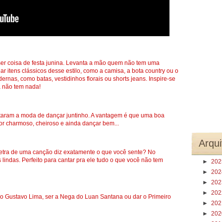
er coisa de festa junina. Levanta a mão quem não tem uma
r itens clássicos desse estilo, como a camisa, a bota country ou o
nas, como batas, vestidinhos florais ou shorts jeans. Inspire-se
a não tem nada!
gataram a moda de dançar juntinho. A vantagem é que uma boa
for charmoso, cheiroso e ainda dançar bem...
Arqui
letra de uma canção diz exatamente o que você sente? No
lindas. Perfeito para cantar pra ele tudo o que você não tem
►
20
►
20
►
20
►
20
o Gustavo Lima, ser a Nega do Luan Santana ou dar o Primeiro
►
20
►
20