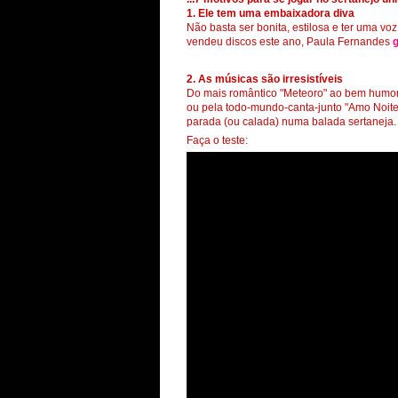
1. Ele tem uma embaixadora diva
Não basta ser bonita, estilosa e ter uma voz
vendeu discos este ano, Paula Fernandes
g
2. As músicas são irresistíveis
Do mais romântico "Meteoro" ao bem humor
ou pela todo-mundo-canta-junto "Amo Noite e
parada (ou calada) numa balada sertaneja.
Faça o teste: