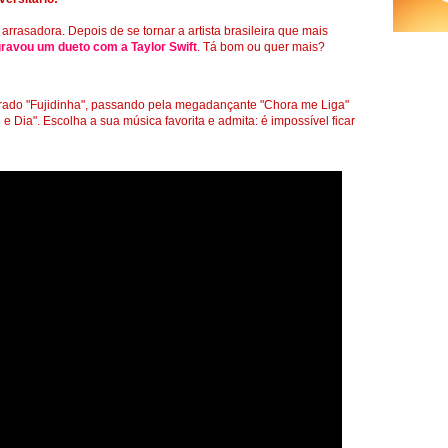
 arrasadora. Depois de se tornar a artista brasileira que mais
ravou um dueto com a Taylor Swift
. Tá bom ou quer mais?
ado "Fujidinha", passando pela megadançante "Chora me Liga"
 Dia". Escolha a sua música favorita e admita: é impossível ficar