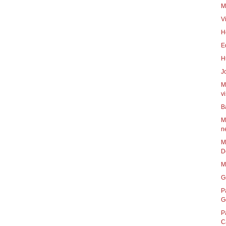
M
V
H
E
H
J
M
vi
B
M
n
M
D
M
G
P
G
P
C