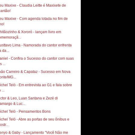
eu Maxixe - Claudia Leitte é Maxixete de
eu Maxixe - Com agenda lotada no fim de
hitãozinho & Xororó - lançam livro em
omemoraçã...
usttavo Lima - Namorada do cantor enfrenta
a da...
aniel - Confira o Sucesso do cantor com suas
s ...
oão Carreiro & Capataz - Sucesso em Nova
onte/MG...
ichel Teló - Em entrevista ao G1 e fala sobre
 ...
ictor & Leo, Luan Santana e Zezé di
amargo & Luc...
ichel Teló - Pensamentos Bons
ichel Teló - Abre as portas de seu ônibus e
str...
enyo & Gaby - Lançamento "Você Não me