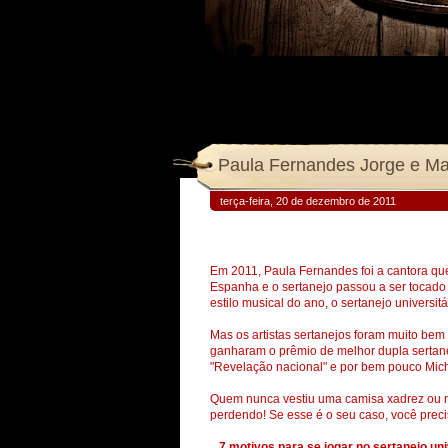
Paula Fernandes Jorge e M
terça-feira, 20 de dezembro de 2011
Em 2011, Paula Fernandes foi a cantora que
Espanha e o sertanejo passou a ser tocado 
estilo musical do ano, o sertanejo universit
Mas os artistas sertanejos foram muito be
ganharam o prêmio de melhor dupla sertanej
"Revelação nacional" e por bem pouco Mich
Quem nunca vestiu uma camisa xadrez ou re
perdendo! Se esse é o seu caso, você preci
...7 motivos para se jogar no sertanejo uni