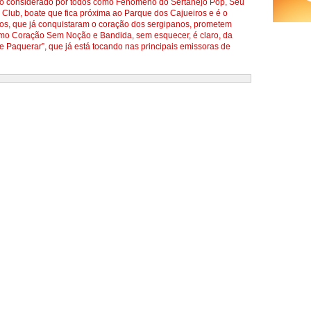
rupo considerado por todos como Fenômeno do Sertanejo Pop, Seu
Club, boate que fica próxima ao Parque dos Cajueiros e é o
icos, que já conquistaram o coração dos sergipanos, prometem
 como Coração Sem Noção e Bandida, sem esquecer, é claro, da
e Paquerar”, que já está tocando nas principais emissoras de