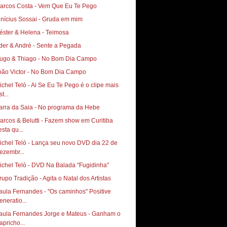
arcos Costa - Vem Que Eu Te Pego
inícius Sossai - Gruda em mim
éster & Helena - Teimosa
der & André - Sente a Pegada
ugo & Thiago - No Bom Dia Campo
oão Victor - No Bom Dia Campo
ichel Teló - Ai Se Eu Te Pego é o clipe mais
st...
arra da Saia - No programa da Hebe
arcos & Belutti - Fazem show em Curitiba
esta qu...
ichel Teló - Lança seu novo DVD dia 22 de
ezembr...
ichel Teló - DVD Na Balada "Fugidinha"
rupo Tradição - Agita o Natal dos Artistas
aula Fernandes - "Os caminhos" Positive
eneratio...
aula Fernandes Jorge e Mateus - Ganham o
apricho...