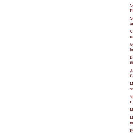
S
S
C
c
G
ir
D
fã
J
P
M
se
V
C
M
M
mo
K