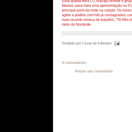
Essa quarta-feira (7), Aracaju recebe o g
Maxixe, para mais uma apresentação na F1 
principal point da noite na cidade. Os mús
agitar a platéia com hits já consagrados,
mais recente música de trabalho, “Tô Afim d
rádio do Nordeste.
Postado por
Cezar de A Becker
0 comentários:
Postar um comentário