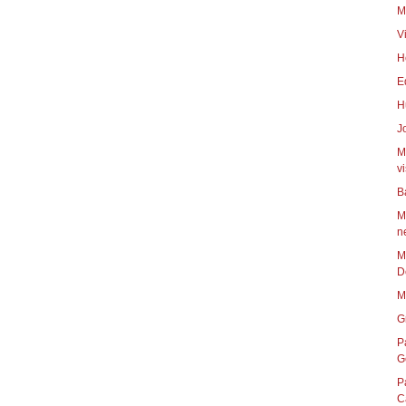
M
V
H
E
H
J
M
vi
B
M
n
M
D
M
G
P
G
P
C