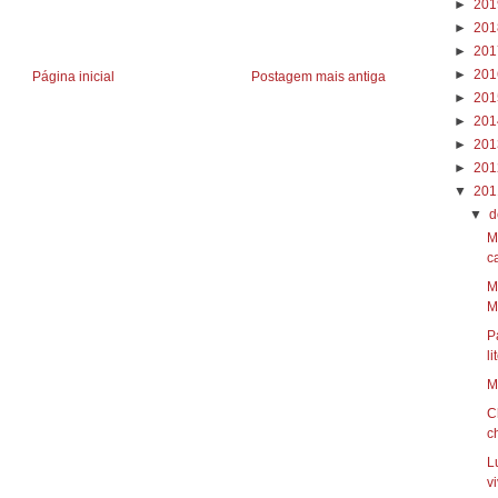
►
20
►
20
►
20
►
20
Página inicial
Postagem mais antiga
►
20
►
20
►
20
►
20
▼
20
▼
d
M
ca
M
Mi
P
li
M
C
c
L
vi