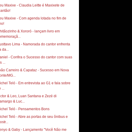
eu Maxixe - Claudia Leitte é Maxixete de
eu Maxixe - Com agenda lotada no fim de
hitãozinho & Xororó - lançam livro em
omemoraçã...
usttavo Lima - Namorada do cantor enfrenta
a da...
aniel - Confira o Sucesso do cantor com suas
s ...
oão Carreiro & Capataz - Sucesso em Nova
onte/MG...
ichel Teló - Em entrevista ao G1 e fala sobre
 ...
ictor & Leo, Luan Santana e Zezé di
amargo & Luc...
ichel Teló - Pensamentos Bons
ichel Teló - Abre as portas de seu ônibus e
str...
enyo & Gaby - Lançamento "Você Não me