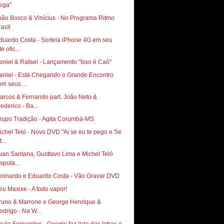
ega"
oão Bosco & Vinícius - No Programa Ritmo
rasil
duardo Costa - Sorteia iPhone 4G em seu
te ofic...
oniel & Rafael - Lançamento "Isso é Caô"
aniel - Está Chegando o Grande Encontro
om seus ...
arcos & Fernando part. João Neto &
rederico - Ba...
rupo Tradição - Agita Corumbá-MS
ichel Teló - Novo DVD "Ai se eu te pego e Se
t...
uan Santana, Gusttavo Lima e Michel Teló
sputa...
eonardo e Eduardo Costa - Vão Gravar DVD
runo & Marrone e George Henrique &
odrigo - Na W...