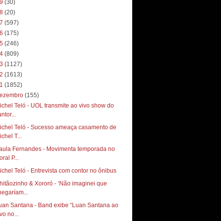
19
(30)
18
(20)
17
(597)
16
(175)
15
(246)
14
(809)
13
(1127)
12
(1613)
11
(1852)
ezembro
(155)
ichel Teló - UOL transmite ao vivo show do
ntor...
ichel Teló - Sucesso ameaça casamento de
chel T...
aula Fernandes - Movimenta temporada no
toral P...
ichel Teló - Entrevista com contor no ônibus
hitãozinho & Xororó - ‘Não imaginei que
hegaríam...
uan Santana - Band exibe “Luan Santana ao
vo no...