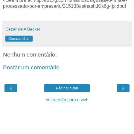
- See more at: http://rd1.ig.com.br/famosos/gusttavo-lima-e-
processado-por-empresario/215138#sthash.Kfx6g4jx.dpuf
Cezar de A Becker
Compartilhar
Nenhum comentário:
Postar um comentário
‹
›
Página inicial
Ver versão para a web