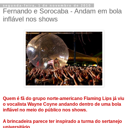
segunda-feira, 1 de novembro de 2010
Fernando e Sorocaba - Andam em bola
inflável nos shows
Quem é fã do grupo norte-americano Flaming Lips já viu
o vocalista Wayne Coyne andando dentro de uma bola
inflável no meio do público nos shows.
A brincadeira parece ter inspirado a turma do sertanejo
universitário.