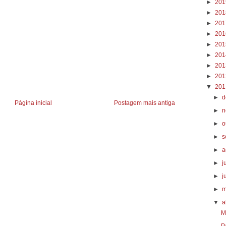
►
20
►
20
►
20
►
20
►
20
►
20
►
20
►
20
▼
20
►
d
Página inicial
Postagem mais antiga
►
n
►
o
►
s
►
a
►
j
►
j
►
m
▼
a
M