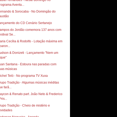
aula Fernandes - Neste domingo no
rograma Aventu...
ernando & Sorocaba - No Domingão do
austão
ançamento do CD Cenário Sertanejo
ampos do Jordão comemora 137 anos com
stival Se...
aria Cecília & Rodolfo - Lotação máxima em
paron...
udson & Donizeti - Lançamento "Nem um
oque"
uan Santana - Estoura nas paradas com
uas músicas
ichel Teló - No programa TV Xuxa
rupo Tradição - Algumas músicas inéditas
e farã...
aycon & Renato part. João Neto & Frederico
Pris...
rupo Tradição - Cheio de mistério e
ovidades