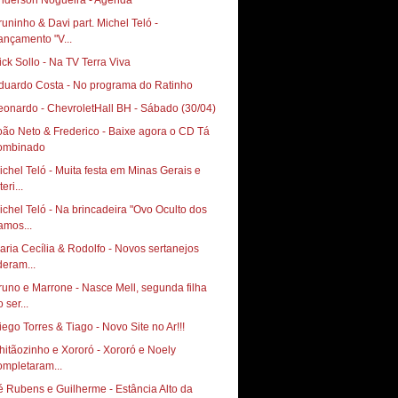
nderson Nogueira - Agenda
runinho & Davi part. Michel Teló‏ -
ançamento "V...
ick Sollo - Na TV Terra Viva
duardo Costa - No programa do Ratinho
oão Neto & Frederico - Baixe agora o CD Tá
ombinado
ichel Teló - Muita festa em Minas Gerais e
teri...
ichel Teló - Na brincadeira "Ovo Oculto dos
amos...
aria Cecília & Rodolfo - Novos sertanejos
deram...
runo e Marrone - Nasce Mell, segunda filha
 ser...
Diego Torres & Tiago‏ - Novo Site no Ar!!!
hitãozinho e Xororó - Xororó e Noely
ompletaram...
é Rubens e Guilherme - Estância Alto da