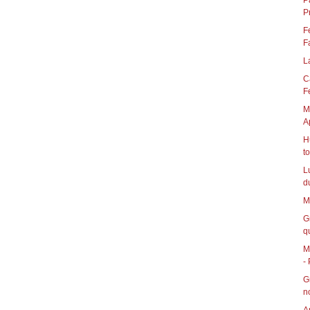
P
P
F
F
L
C
Fe
M
A
H
t
L
d
M
G
qu
M
- 
G
n