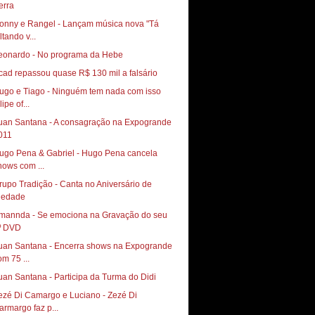
onny e Rangel - Lançam música nova "Tá
ltando v...
eonardo - No programa da Hebe
cad repassou quase R$ 130 mil a falsário
ugo e Tiago - Ninguém tem nada com isso
lipe of...
uan Santana - A consagração na Expogrande
011
ugo Pena & Gabriel - Hugo Pena cancela
hows com ...
rupo Tradição - Canta no Aniversário de
iedade
mannda - Se emociona na Gravação do seu
º DVD
uan Santana - Encerra shows na Expogrande
om 75 ...
uan Santana - Participa da Turma do Didi
ezé Di Camargo e Luciano - Zezé Di
armargo faz p...