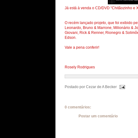
Já está à venda o CD/DVD “Chitãozinho e X
O recém lançado projeto, que foi exibido pe
Leonardo, Bruno & Marrone, Milionário & Jo
Giovani, Rick & Renner, Rionegro & Solimõ
Edson.
Vale a pena conferir!
Rosely Rodrigues
Postado por
Cezar de A Becker
0 comentários:
Postar um comentário