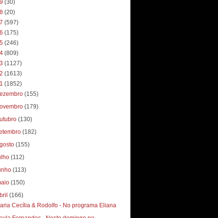
19
(30)
18
(20)
17
(597)
16
(175)
15
(246)
14
(809)
13
(1127)
12
(1613)
11
(1852)
ezembro
(155)
ovembro
(179)
utubro
(130)
etembro
(182)
gosto
(155)
ulho
(112)
unho
(113)
aio
(150)
bril
(166)
aria Cecília & Rodolfo - No programa Eliana