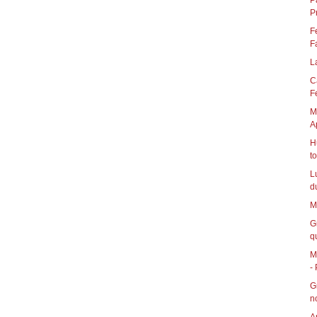
P
P
F
F
L
C
Fe
M
A
H
t
L
d
M
G
qu
M
- 
G
n