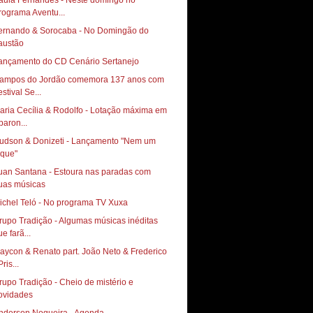
aula Fernandes - Neste domingo no
rograma Aventu...
ernando & Sorocaba - No Domingão do
austão
ançamento do CD Cenário Sertanejo
ampos do Jordão comemora 137 anos com
stival Se...
aria Cecília & Rodolfo - Lotação máxima em
paron...
udson & Donizeti - Lançamento "Nem um
oque"
uan Santana - Estoura nas paradas com
uas músicas
ichel Teló - No programa TV Xuxa
rupo Tradição - Algumas músicas inéditas
e farã...
aycon & Renato part. João Neto & Frederico
Pris...
rupo Tradição - Cheio de mistério e
ovidades