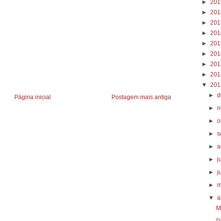
►
20
►
20
►
20
►
20
►
20
►
20
►
20
►
20
▼
20
►
d
Página inicial
Postagem mais antiga
►
n
►
o
►
s
►
a
►
j
►
j
►
m
▼
a
M