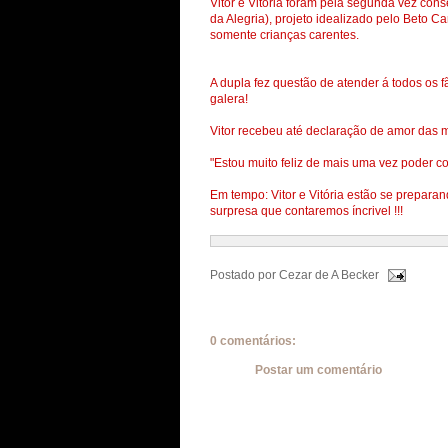
Vitor e Vitória foram pela segunda vez con
da Alegria), projeto idealizado pelo Beto 
somente crianças carentes.
A dupla fez questão de atender á todos os 
galera!
Vitor recebeu até declaração de amor das 
"Estou muito feliz de mais uma vez poder co
Em tempo: Vitor e Vitória estão se prepar
surpresa que contaremos íncrivel !!!
Postado por
Cezar de A Becker
0 comentários:
Postar um comentário