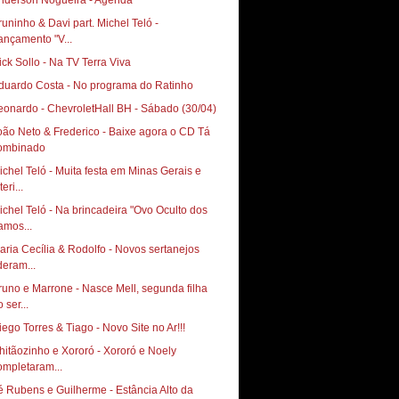
nderson Nogueira - Agenda
runinho & Davi part. Michel Teló‏ -
ançamento "V...
ick Sollo - Na TV Terra Viva
duardo Costa - No programa do Ratinho
oão Neto & Frederico - Baixe agora o CD Tá
ombinado
ichel Teló - Muita festa em Minas Gerais e
teri...
ichel Teló - Na brincadeira "Ovo Oculto dos
amos...
aria Cecília & Rodolfo - Novos sertanejos
deram...
runo e Marrone - Nasce Mell, segunda filha
 ser...
Diego Torres & Tiago‏ - Novo Site no Ar!!!
hitãozinho e Xororó - Xororó e Noely
ompletaram...
é Rubens e Guilherme - Estância Alto da