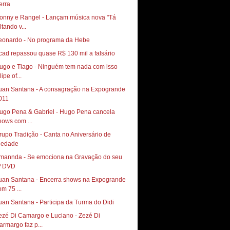
onny e Rangel - Lançam música nova "Tá
ltando v...
eonardo - No programa da Hebe
cad repassou quase R$ 130 mil a falsário
ugo e Tiago - Ninguém tem nada com isso
lipe of...
uan Santana - A consagração na Expogrande
011
ugo Pena & Gabriel - Hugo Pena cancela
hows com ...
rupo Tradição - Canta no Aniversário de
iedade
mannda - Se emociona na Gravação do seu
º DVD
uan Santana - Encerra shows na Expogrande
om 75 ...
uan Santana - Participa da Turma do Didi
ezé Di Camargo e Luciano - Zezé Di
armargo faz p...