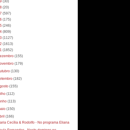
19
(30)
18
(20)
17
(597)
16
(175)
15
(246)
14
(809)
13
(1127)
12
(1613)
11
(1852)
ezembro
(155)
ovembro
(179)
utubro
(130)
etembro
(182)
gosto
(155)
ulho
(112)
unho
(113)
aio
(150)
bril
(166)
aria Cecília & Rodolfo - No programa Eliana