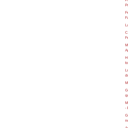
P
P
F
F
L
C
Fe
M
A
H
t
L
d
M
G
qu
M
- 
G
n