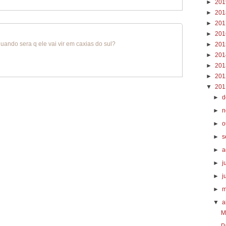
►
20
►
20
►
20
►
20
ando sera q ele vai vir em caxias do sul?
►
20
►
20
►
20
►
20
▼
20
►
d
►
n
►
o
►
s
►
a
►
j
►
j
►
m
▼
a
M