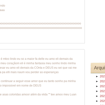
indo
aaaa
oooooooooooooooooooooooooooooooooooooooooooooooooo
oooooooooooooooooooooooooooooooooooooooooooooooooo
 é mtoo lindo eu so a maior fa delle eu amo eli demais da
 meu coraçãom eli é minha fantasia meu sonho lindo minha
Arqui
cesar eu amo eli demais da COnta e DEUS eu sei que vai me
a pa elli mais naum vou perder as esperanças
►
20
 continuar a seguir esse amor que eu tanto sonho pa minha
►
20
ar o impossivel em nome de DEUS
►
20
►
20
 asas coloridas amoor além da viida "" tee amoo meu Luan
►
20
►
20