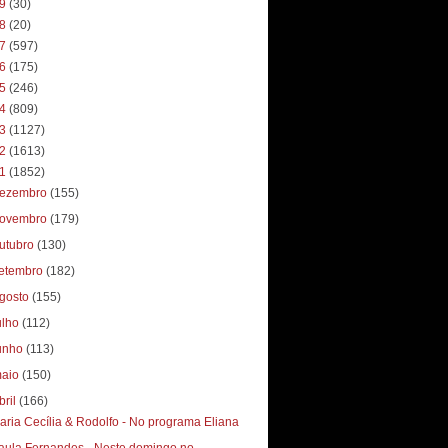
19
(30)
18
(20)
17
(597)
16
(175)
15
(246)
14
(809)
13
(1127)
12
(1613)
11
(1852)
ezembro
(155)
ovembro
(179)
utubro
(130)
etembro
(182)
gosto
(155)
ulho
(112)
unho
(113)
aio
(150)
bril
(166)
aria Cecília & Rodolfo - No programa Eliana