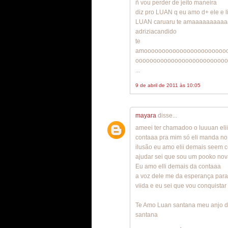
ñ vou perder de jeito maneira
diz pro LUAN q eu amo d+ ele e l
LUAN caruaru te amaaaaaaaaa
adriziacandido
te
amooooooooooooooooooooooo
oooooooooooooooooooooooooo
...
9 de abril de 2011 às 10:05
mayara
disse...
ameei ter chamadoo o luuuan elii
contaaa pra mim só eli manda no
ilusão eu amo elii demais seem 
ajudar sei que sou um pooko nov
Eu amo elli demais da contaaa
a voz dele me da esperança para
viida e eu sei que vou conquist
Te Amo Luan santana meu anjo de
santana