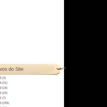
vos do Site
25
(3)
24
(31)
23
(19)
22
(20)
21
(7)
20
(258)