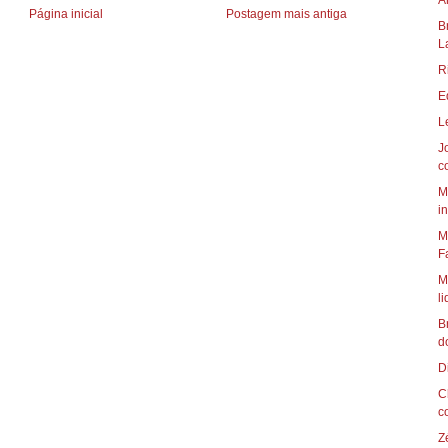
A
Página inicial
Postagem mais antiga
B
L
R
E
J
c
M
in
M
F
M
li
B
do
C
c
Z