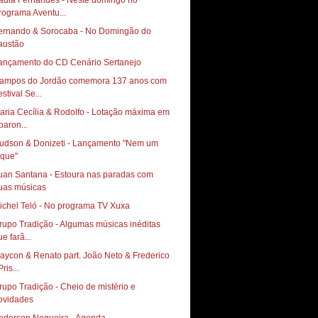
aula Fernandes - Neste domingo no
rograma Aventu...
ernando & Sorocaba - No Domingão do
austão
ançamento do CD Cenário Sertanejo
ampos do Jordão comemora 137 anos com
stival Se...
aria Cecília & Rodolfo - Lotação máxima em
paron...
udson & Donizeti - Lançamento "Nem um
oque"
uan Santana - Estoura nas paradas com
uas músicas
ichel Teló - No programa TV Xuxa
rupo Tradição - Algumas músicas inéditas
e farã...
aycon & Renato part. João Neto & Frederico
Pris...
rupo Tradição - Cheio de mistério e
ovidades