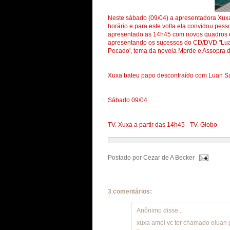
Neste sábado (09/04) a apresentadora Xux
horário e para este volta ela convidou pes
apresentado as 14h45 com novos quadros e
apresentando os sucessos do CD/DVD "Luan
Pecado', tema da novela Morde e Assopra d
Xuxa bateu papo descontraído com Luan Sa
Sábado 09/04
TV. Xuxa a partir das 14h45 - TV. Globo
Postado por
Cezar de A Becker
3 comentários:
Anônimo disse...
xuxa amei vc ter chamado oluan 