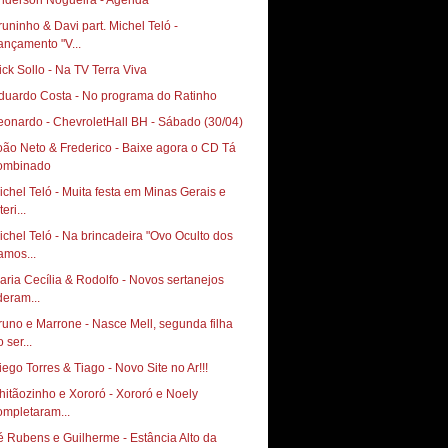
nderson Nogueira - Agenda
runinho & Davi part. Michel Teló‏ -
ançamento "V...
ick Sollo - Na TV Terra Viva
duardo Costa - No programa do Ratinho
oão Neto & Frederico - Baixe agora o CD Tá
ombinado
ichel Teló - Muita festa em Minas Gerais e
teri...
ichel Teló - Na brincadeira "Ovo Oculto dos
amos...
aria Cecília & Rodolfo - Novos sertanejos
deram...
runo e Marrone - Nasce Mell, segunda filha
 ser...
Diego Torres & Tiago‏ - Novo Site no Ar!!!
hitãozinho e Xororó - Xororó e Noely
ompletaram...
é Rubens e Guilherme - Estância Alto da