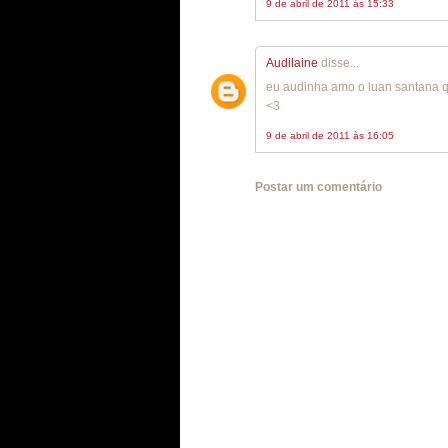
9 de abril de 2011 às 15:33
Audilaine
disse...
eu audinha amo o luan santana qu
<3
9 de abril de 2011 às 16:05
Postar um comentário