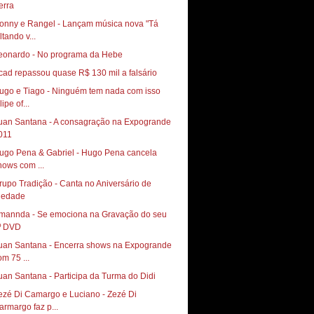
onny e Rangel - Lançam música nova "Tá
ltando v...
eonardo - No programa da Hebe
cad repassou quase R$ 130 mil a falsário
ugo e Tiago - Ninguém tem nada com isso
lipe of...
uan Santana - A consagração na Expogrande
011
ugo Pena & Gabriel - Hugo Pena cancela
hows com ...
rupo Tradição - Canta no Aniversário de
iedade
mannda - Se emociona na Gravação do seu
º DVD
uan Santana - Encerra shows na Expogrande
om 75 ...
uan Santana - Participa da Turma do Didi
ezé Di Camargo e Luciano - Zezé Di
armargo faz p...