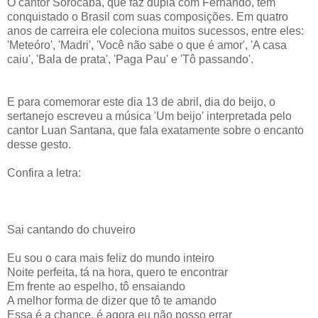
O cantor Sorocaba, que faz dupla com Fernando, tem
conquistado o Brasil com suas composições. Em quatro
anos de carreira ele coleciona muitos sucessos, entre eles:
'Meteóro', 'Madri', 'Você não sabe o que é amor', 'A casa
caiu', 'Bala de prata', 'Paga Pau' e 'Tô passando'.
E para comemorar este dia 13 de abril, dia do beijo, o
sertanejo escreveu a música 'Um beijo' interpretada pelo
cantor Luan Santana, que fala exatamente sobre o encanto
desse gesto.
Confira a letra:
Sai cantando do chuveiro
Eu sou o cara mais feliz do mundo inteiro
Noite perfeita, tá na hora, quero te encontrar
Em frente ao espelho, tô ensaiando
A melhor forma de dizer que tô te amando
Essa é a chance, é agora eu não posso errar