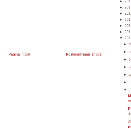
►
20
►
20
►
20
►
20
►
20
►
20
▼
20
►
d
►
n
Página inicial
Postagem mais antiga
►
o
►
s
►
a
►
j
▼
j
M
se
D
Ju
A
ro