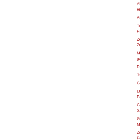
A
e
A
T
P
Z
Ze
M
ga
D
J
G
L
Pa
G
S
G
M
Z
P