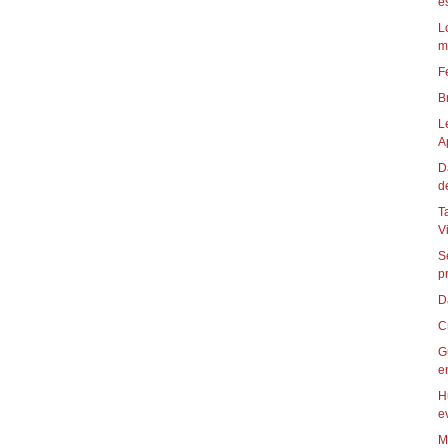
e
L
m
F
B
L
A
D
d
T
Vi
S
pr
D
C
G
en
H
e
M