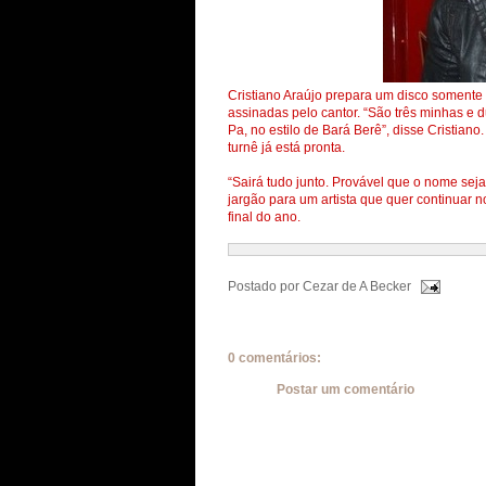
Cristiano Araújo prepara um disco somente 
assinadas pelo cantor. “São três minhas e 
Pa, no estilo de Bará Berê”, disse Cristiano
turnê já está pronta.
“Sairá tudo junto. Provável que o nome se
jargão para um artista que quer continuar
final do ano.
Postado por
Cezar de A Becker
0 comentários:
Postar um comentário