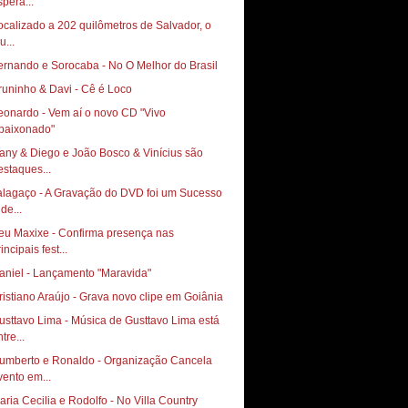
spera...
ocalizado a 202 quilômetros de Salvador, o
u...
ernando e Sorocaba - No O Melhor do Brasil
runinho & Davi - Cê é Loco
eonardo - Vem aí o novo CD "Vivo
paixonado"
any & Diego e João Bosco & Vinícius são
estaques...
alagaço - A Gravação do DVD foi um Sucesso
de...
eu Maxixe - Confirma presença nas
incipais fest...
aniel - Lançamento "Maravida"
ristiano Araújo - Grava novo clipe em Goiânia
usttavo Lima - Música de Gusttavo Lima está
tre...
umberto e Ronaldo - Organização Cancela
vento em...
aria Cecilia e Rodolfo - No Villa Country