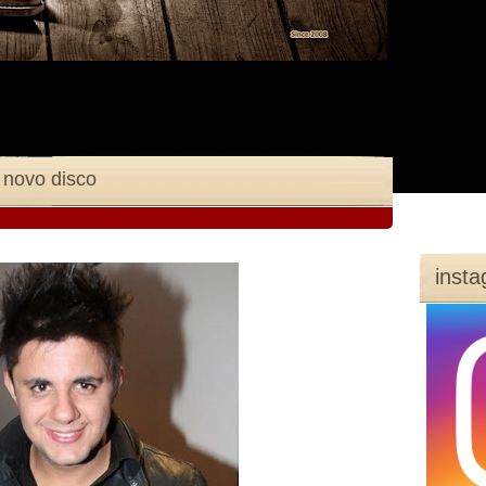
e novo disco
inst