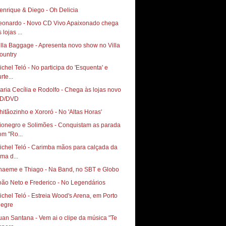
enrique & Diego - Oh Delicia
eonardo - Novo CD Vivo Apaixonado chega
 lojas ...
illa Baggage - Apresenta novo show no Villa
ichel Teló - No participa do 'Esquenta' e
rte...
aria Cecília e Rodolfo - Chega às lojas novo
D/DVD
hitãozinho e Xororó - No 'Altas Horas'
ionegro e Solimões - Conquistam as parada
om "Ro...
ichel Teló - Carimba mãos para calçada da
ama d...
haeme e Thiago - Na Band, no SBT e Globo
oão Neto e Frederico - No Legendários
ichel Teló - Estreia Wood's Arena, em Porto
legre
uan Santana - Vem ai o clipe da música "Te