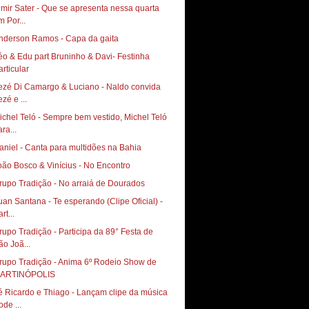
lmir Sater - Que se apresenta nessa quarta
m Por...
nderson Ramos - Capa da gaita
éo & Edu part Bruninho & Davi- Festinha
articular
ezé Di Camargo & Luciano - Naldo convida
zé e ...
ichel Teló - Sempre bem vestido, Michel Teló
ra...
aniel - Canta para multidões na Bahia
oão Bosco & Vinícius - No Encontro
rupo Tradição - No arraiá de Dourados
uan Santana - Te esperando (Clipe Oficial) -
rt...
rupo Tradição - Participa da 89° Festa de
ão Joã...
rupo Tradição - Anima 6º Rodeio Show de
ARTINÓPOLIS
é Ricardo e Thiago - Lançam clipe da música
ode ...