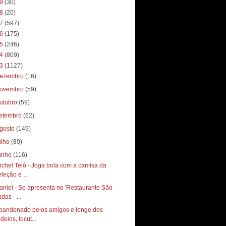
19
(30)
18
(20)
17
(597)
16
(175)
15
(246)
14
(809)
13
(1127)
ezembro
(16)
ovembro
(59)
utubro
(59)
etembro
(62)
gosto
(149)
ulho
(89)
unho
(116)
ichel Teló - Joga bola com a camisa da
leção e ...
aniel - Se apresenta no 'Restaurante São
das - ...
bandonado pelos amigos e longe dos
deios, locut...