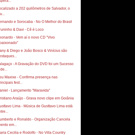
spera...
ocalizado a 202 quilômetros de Salvador, o
u...
ernando e Sorocaba - No O Melhor do Brasil
runinho & Davi - Cê é Loco
eonardo - Vem aí o novo CD "Vivo
paixonado"
any & Diego e João Bosco & Vinícius são
estaques...
alagaço - A Gravação do DVD foi um Sucesso
de...
eu Maxixe - Confirma presença nas
incipais fest...
aniel - Lançamento "Maravida"
ristiano Araújo - Grava novo clipe em Goiânia
usttavo Lima - Música de Gusttavo Lima está
tre...
umberto e Ronaldo - Organização Cancela
vento em...
aria Cecilia e Rodolfo - No Villa Country