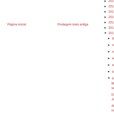
►
20
►
20
►
20
►
20
►
20
Página inicial
Postagem mais antiga
►
20
▼
20
►
d
►
n
►
o
►
s
►
a
►
j
▼
j
M
se
D
Ju
A
ro