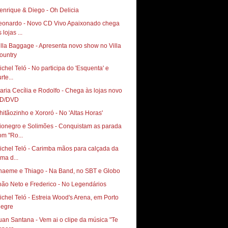
enrique & Diego - Oh Delicia
eonardo - Novo CD Vivo Apaixonado chega
 lojas ...
illa Baggage - Apresenta novo show no Villa
ichel Teló - No participa do 'Esquenta' e
rte...
aria Cecília e Rodolfo - Chega às lojas novo
D/DVD
hitãozinho e Xororó - No 'Altas Horas'
ionegro e Solimões - Conquistam as parada
om "Ro...
ichel Teló - Carimba mãos para calçada da
ama d...
haeme e Thiago - Na Band, no SBT e Globo
oão Neto e Frederico - No Legendários
ichel Teló - Estreia Wood's Arena, em Porto
legre
uan Santana - Vem ai o clipe da música "Te