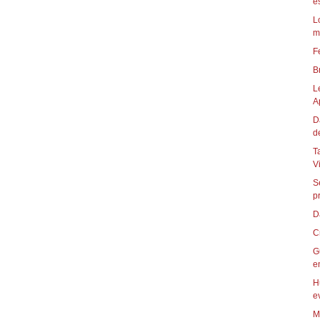
e
L
m
F
B
L
A
D
d
T
Vi
S
pr
D
C
G
en
H
e
M