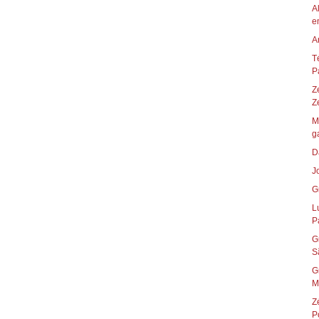
A
e
A
T
P
Z
Ze
M
ga
D
J
G
L
Pa
G
S
G
M
Z
P