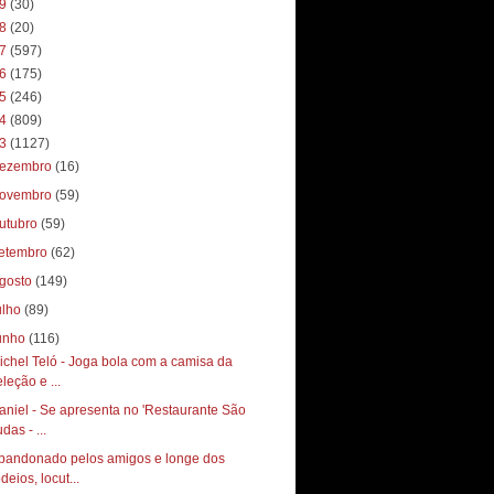
19
(30)
18
(20)
17
(597)
16
(175)
15
(246)
14
(809)
13
(1127)
ezembro
(16)
ovembro
(59)
utubro
(59)
etembro
(62)
gosto
(149)
ulho
(89)
unho
(116)
ichel Teló - Joga bola com a camisa da
leção e ...
aniel - Se apresenta no 'Restaurante São
das - ...
bandonado pelos amigos e longe dos
deios, locut...