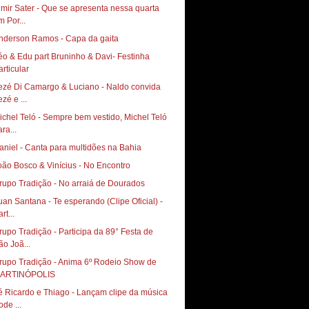
lmir Sater - Que se apresenta nessa quarta
m Por...
nderson Ramos - Capa da gaita
éo & Edu part Bruninho & Davi- Festinha
articular
ezé Di Camargo & Luciano - Naldo convida
zé e ...
ichel Teló - Sempre bem vestido, Michel Teló
ra...
aniel - Canta para multidões na Bahia
oão Bosco & Vinícius - No Encontro
rupo Tradição - No arraiá de Dourados
uan Santana - Te esperando (Clipe Oficial) -
rt...
rupo Tradição - Participa da 89° Festa de
ão Joã...
rupo Tradição - Anima 6º Rodeio Show de
ARTINÓPOLIS
é Ricardo e Thiago - Lançam clipe da música
ode ...