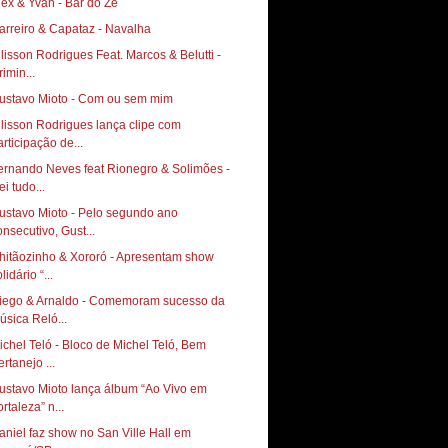
lex & Yvan - Bar do Zé
arreiro & Capataz - Navalha
llisson Rodrigues Feat. Marcos & Belutti -
imin...
ustavo Mioto - Com ou sem mim
llisson Rodrigues lança clipe com
articipação de...
ernando Neves feat Rionegro & Solimões -
i tudo...
ustavo Mioto - Pelo segundo ano
onsecutivo, Gust...
hitãozinho & Xororó - Apresentam show
lidário “...
iego & Arnaldo - Comemoram sucesso da
úsica Reló...
ichel Teló - Bloco de Michel Teló, Bem
rtanejo ...
ustavo Mioto lança álbum “Ao Vivo em
rtaleza” n...
aniel faz show no San Ville Hall em