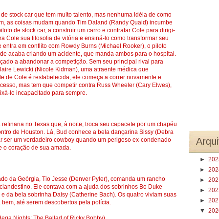
o de stock car que tem muito talento, mas nenhuma idéia de como
orém, as coisas mudam quando Tim Daland (Randy Quaid) incumbe
oto de stock car, a construir um carro e contratar Cole para dirigi-
ara Cole sua filosofia de vitória e ensiná-lo como transformar seu
 entra em conflito com Rowdy Burns (Michael Rooker), o piloto
dade acaba criando um acidente, que manda ambos para o hospital.
çado a abandonar a competição. Sem seu principal rival para
laire Lewicki (Nicole Kidman), uma atraente médica que
de de Cole é restabelecida, ele começa a correr novamente e
ucesso, mas tem que competir contra Russ Wheeler (Cary Elwes),
ixá-lo incapacitado para sempre.
 refinaria no Texas que, à noite, troca seu capacete por um chapéu
ncontro de Houston. Lá, Bud conhece a bela dançarina Sissy (Debra
Arqui
ovar ser um verdadeiro cowboy quando um perigoso ex-condenado
e e o coração de sua amada.
►
20
►
20
ado da Geórgia, Tio Jesse (Denver Pyler), comanda um rancho
►
20
 clandestino. Ele contava com a ajuda dos sobrinhos Bo Duke
►
20
e da bela sobrinha Daisy (Catherine Bach). Os quatro viviam suas
►
20
 bem, até serem descobertos pela polícia.
▼
20
dega Nights: The Ballad of Ricky Bobby)