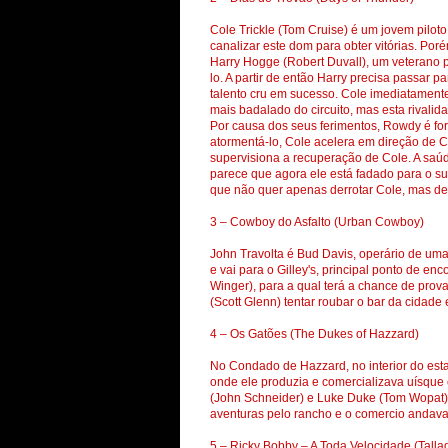
Cole Trickle (Tom Cruise) é um jovem pilot
canalizar este dom para obter vitórias. P
Harry Hogge (Robert Duvall), um veterano pil
lo. A partir de então Harry precisa passar p
talento cru em sucesso. Cole imediatamente
mais badalado do circuito, mas esta rivali
Por causa dos seus ferimentos, Rowdy é for
atormentá-lo, Cole acelera em direção de C
supervisiona a recuperação de Cole. A saú
parece que agora ele está fadado para o s
que não quer apenas derrotar Cole, mas de
3 – Cowboy do Asfalto (Urban Cowboy)
John Travolta é Bud Davis, operário de uma
e vai para o Gilley's, principal ponto de e
Winger), para a qual terá a chance de pr
(Scott Glenn) tentar roubar o bar da cidad
4 – Os Gatões (The Dukes of Hazzard)
No Condado de Hazzard, no interior do est
onde ele produzia e comercializava uísque
(John Schneider) e Luke Duke (Tom Wopat) 
aventuras pelo rancho e o comercio andava
5 – Ricky Bobby – A Toda Velocidade (Talla