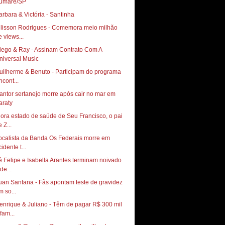
umaré/SP
arbara & Victória - Santinha
llisson Rodrigues - Comemora meio milhão
e views...
iego & Ray - Assinam Contrato Com A
niversal Music
uilherme & Benuto - Participam do programa
ncont...
antor sertanejo morre após cair no mar em
araty
iora estado de saúde de Seu Francisco, o pai
 Z...
ocalista da Banda Os Federais morre em
idente t...
é Felipe e Isabella Arantes terminam noivado
de...
uan Santana - Fãs apontam teste de gravidez
m so...
enrique & Juliano - Têm de pagar R$ 300 mil
fam...