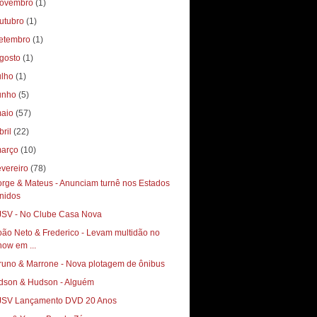
ovembro
(1)
utubro
(1)
etembro
(1)
gosto
(1)
ulho
(1)
unho
(5)
aio
(57)
bril
(22)
arço
(10)
evereiro
(78)
orge & Mateus - Anunciam turnê nos Estados
nidos
JSV - No Clube Casa Nova
oão Neto & Frederico - Levam multidão no
how em ...
runo & Marrone - Nova plotagem de ônibus
dson & Hudson - Alguém
JSV Lançamento DVD 20 Anos