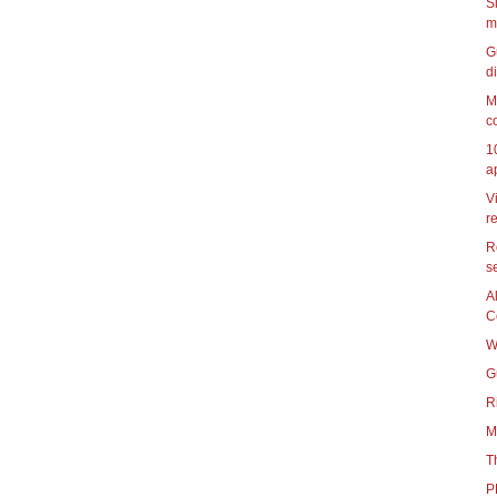
S
m
G
di
M
c
1
a
V
re
R
s
A
C
W
G
R
M
T
P