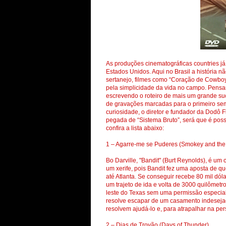
As produções cinematográficas countries já 
Estados Unidos. Aqui no Brasil a história n
sertanejo, filmes como “Coração de Cowbo
pela simplicidade da vida no campo. Pensan
escrevendo o roteiro de mais um grande suc
de gravações marcadas para o primeiro sem
curiosidade, o diretor e fundador da Dodô
pegada de “Sistema Bruto”, será que é possí
confira a lista abaixo:
1 – Agarre-me se Puderes (Smokey and the
Bo Darville, "Bandit" (Burt Reynolds), é um
um xerife, pois Bandit fez uma aposta de q
até Atlanta. Se conseguir recebe 80 mil dóla
um trajeto de ida e volta de 3000 quilômetr
leste do Texas sem uma permissão especial. 
resolve escapar de um casamento indesejado
resolvem ajudá-lo e, para atrapalhar na 
2 – Dias de Trovão (Days of Thunder)