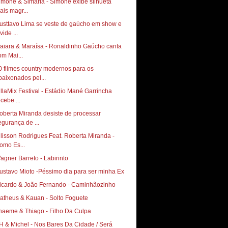
imone & Simaria - Simone exibe silhueta
ais magr...
usttavo Lima se veste de gaúcho em show e
vide ...
aiara & Maraísa - Ronaldinho Gaúcho canta
om Mai...
0 filmes country modernos para os
paixonados pel...
illaMix Festival - Estádio Mané Garrincha
cebe ...
oberta Miranda desiste de processar
egurança de ...
llisson Rodrigues Feat. Roberta Miranda -
omo Es...
agner Barreto - Labirinto
ustavo Mioto -Péssimo dia para ser minha Ex
icardo & João Fernando - Caminhãozinho
atheus & Kauan - Solto Foguete
haeme & Thiago - Filho Da Culpa
H & Michel - Nos Bares Da Cidade / Será