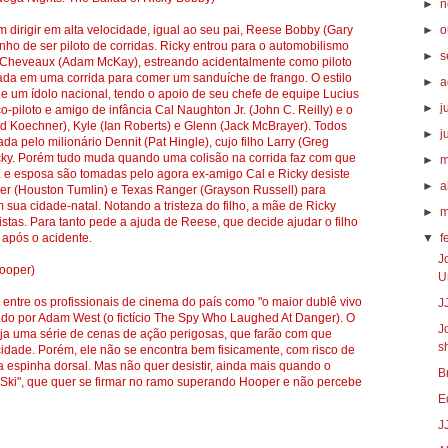
►
n
 dirigir em alta velocidade, igual ao seu pai, Reese Bobby (Gary
►
o
onho de ser piloto de corridas. Ricky entrou para o automobilismo
►
s
y Cheveaux (Adam McKay), estreando acidentalmente como piloto
da em uma corrida para comer um sanduíche de frango. O estilo
►
a
ne um ídolo nacional, tendo o apoio de seu chefe de equipe Lucius
►
j
piloto e amigo de infância Cal Naughton Jr. (John C. Reilly) e o
id Koechner), Kyle (Ian Roberts) e Glenn (Jack McBrayer). Todos
►
j
a pelo milionário Dennit (Pat Hingle), cujo filho Larry (Greg
cky. Porém tudo muda quando uma colisão na corrida faz com que
►
m
ra e esposa são tomadas pelo agora ex-amigo Cal e Ricky desiste
►
a
ker (Houston Tumlin) e Texas Ranger (Grayson Russell) para
sua cidade-natal. Notando a tristeza do filho, a mãe de Ricky
►
m
pistas. Para tanto pede a ajuda de Reese, que decide ajudar o filho
r após o acidente.
▼
f
J
ooper)
U
ntre os profissionais de cinema do país como "o maior dublê vivo
J
ado por Adam West (o fictício The Spy Who Laughed At Danger). O
J
eja uma série de cenas de ação perigosas, que farão com que
s
idade. Porém, ele não se encontra bem fisicamente, com risco de
a espinha dorsal. Mas não quer desistir, ainda mais quando o
B
 "Ski", que quer se firmar no ramo superando Hooper e não percebe
E
J