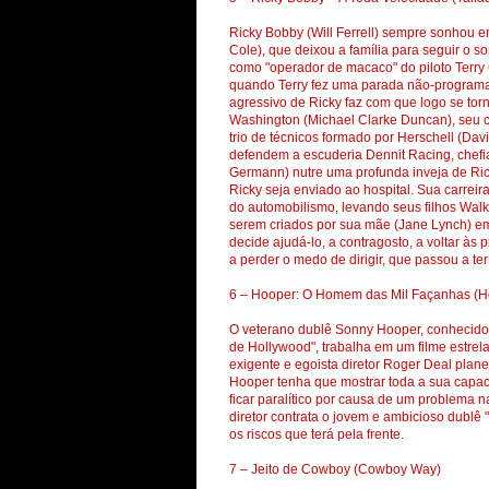
Ricky Bobby (Will Ferrell) sempre sonhou em
Cole), que deixou a família para seguir o s
como "operador de macaco" do piloto Terr
quando Terry fez uma parada não-programa
agressivo de Ricky faz com que logo se tor
Washington (Michael Clarke Duncan), seu co-
trio de técnicos formado por Herschell (Dav
defendem a escuderia Dennit Racing, chefiad
Germann) nutre uma profunda inveja de Ri
Ricky seja enviado ao hospital. Sua carrei
do automobilismo, levando seus filhos Wal
serem criados por sua mãe (Jane Lynch) em 
decide ajudá-lo, a contragosto, a voltar às 
a perder o medo de dirigir, que passou a te
6 – Hooper: O Homem das Mil Façanhas (H
O veterano dublê Sonny Hooper, conhecido e
de Hollywood", trabalha em um filme estrel
exigente e egoista diretor Roger Deal plan
Hooper tenha que mostrar toda a sua capac
ficar paralítico por causa de um problema n
diretor contrata o jovem e ambicioso dublê
os riscos que terá pela frente.
7 – Jeito de Cowboy (Cowboy Way)