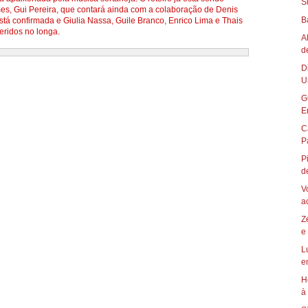
S
lmes, Gui Pereira, que contará ainda com a colaboração de Denis
B
está confirmada e Giulia Nassa, Guile Branco, Enrico Lima e Thais
ridos no longa.
A
d
D
U
G
E
C
P
P
de
V
ac
Z
e 
L
e
H
à 