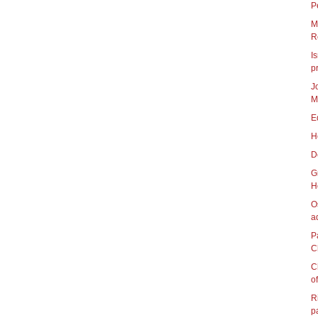
P
M
R
I
pr
J
M
E
H
D
G
H
O
a
P
C
C
of
R
pa