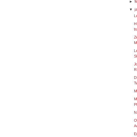
►
f
▼
j
L
H
tr
Z
M
L
S
J
Ri
D
Tw
M
M
Pl
N
O
A
E