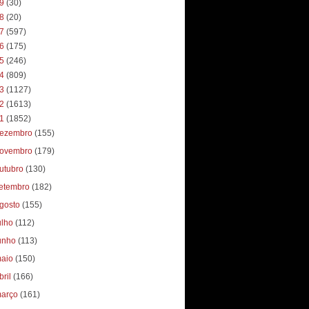
19
(30)
18
(20)
17
(597)
16
(175)
15
(246)
14
(809)
13
(1127)
12
(1613)
11
(1852)
ezembro
(155)
ovembro
(179)
utubro
(130)
etembro
(182)
gosto
(155)
ulho
(112)
unho
(113)
aio
(150)
bril
(166)
arço
(161)