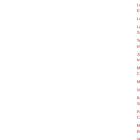
L
E
L
L
S
T
p
J
Iv
M
C
M
V
R
Se
P
C
M
pa
V