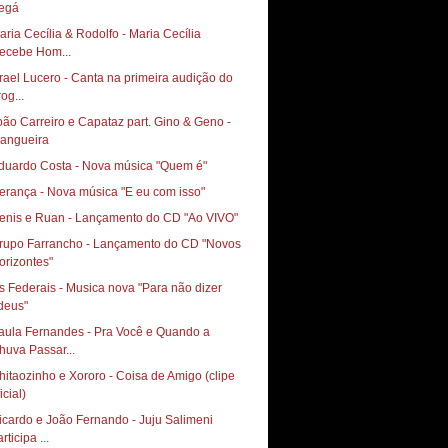
egá
aria Cecília & Rodolfo - Maria Cecília
ecebe Hom...
srael Lucero - Canta na primeira audição do
og...
oão Carreiro e Capataz part. Gino & Geno -
angueira
duardo Costa - Nova música "Quem é"
erança - Nova música "E eu com isso"
enis e Ruan - Lançamento do CD "Ao VIVO"
rupo Farrancho - Lançamento do CD "Novos
orizontes"
s Federais - Musica nova "Para não dizer
deus"
aula Fernandes - Pra Você e Quando a
huva Passar...
hitaozinho e Xororo - Coisa de Amigo (clipe
icial)
icardo e João Fernando - Juju Salimeni
rticipa ...