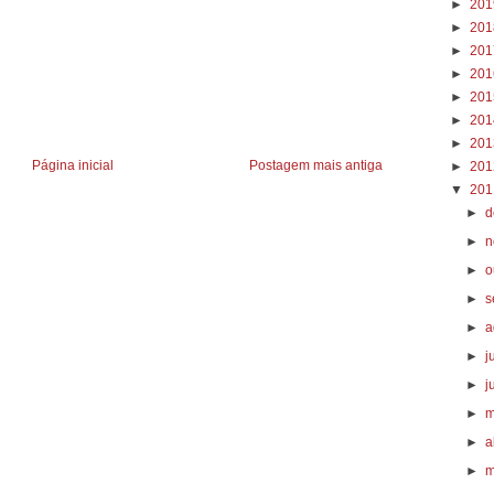
►
20
►
20
►
20
►
20
►
20
►
20
►
20
Página inicial
Postagem mais antiga
►
20
▼
20
►
d
►
n
►
o
►
s
►
a
►
j
►
j
►
m
►
a
►
m