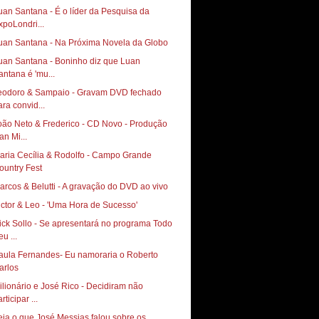
uan Santana - É o líder da Pesquisa da
xpoLondri...
uan Santana - Na Próxima Novela da Globo
uan Santana - Boninho diz que Luan
antana é 'mu...
eodoro & Sampaio - Gravam DVD fechado
ara convid...
oão Neto & Frederico - CD Novo - Produção
an Mi...
aria Cecília & Rodolfo - Campo Grande
ountry Fest
arcos & Belutti - A gravação do DVD ao vivo
ictor & Leo - 'Uma Hora de Sucesso'
ick Sollo - Se apresentará no programa Todo
u ...
aula Fernandes- Eu namoraria o Roberto
arlos
ilionário e José Rico - Decidiram não
rticipar ...
eja o que José Messias falou sobre os