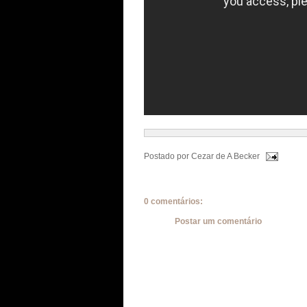
Postado por
Cezar de A Becker
0 comentários:
Postar um comentário