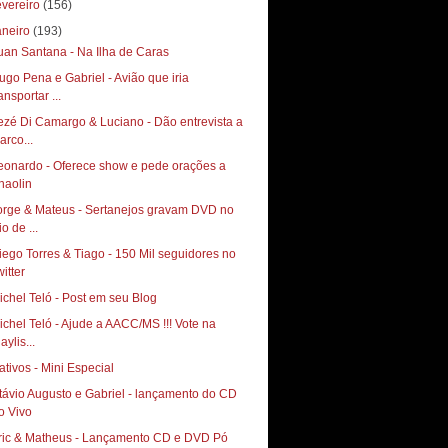
evereiro
(156)
aneiro
(193)
uan Santana - Na Ilha de Caras
ugo Pena e Gabriel - Avião que iria
ansportar ...
ezé Di Camargo & Luciano - Dão entrevista a
arco...
eonardo - Oferece show e pede orações a
haolin
orge & Mateus - Sertanejos gravam DVD no
o de ...
iego Torres & Tiago - 150 Mil seguidores no
itter
ichel Teló - Post em seu Blog
ichel Teló - Ajude a AACC/MS !!! Vote na
aylis...
ativos - Mini Especial
távio Augusto e Gabriel - lançamento do CD
o Vivo
ric & Matheus - Lançamento CD e DVD Pó