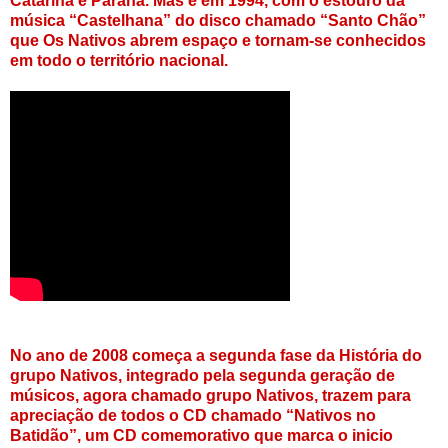
Catarina e Paraná. Mas é em 1994, com o estouro da
música “Castelhana” do disco chamado “Santo Chão”
que Os Nativos abrem espaço e tornam-se conhecidos
em todo o território nacional.
No ano de 2008 começa a segunda fase da História do
grupo Nativos, integrado pela segunda geração de
músicos, agora chamado grupo Nativos, trazem para
apreciação de todos o CD chamado “Nativos no
Batidão”, um CD comemorativo que marca o inicio