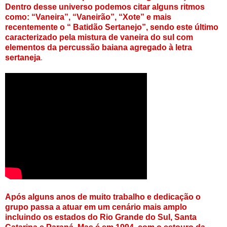
Dentro desse universo podemos citar alguns ritmos
como: “Vaneira”, “Vaneirão”, “Xote” e mais
recentemente o “ Batidão Sertanejo”, sendo este último
caracterizado pela mistura de vaneira do sul com
elementos da percussão baiana agregado à letra
sertaneja
.
Após alguns anos de muito trabalho e dedicação o
grupo passa a atuar em um cenário mais amplo
incluindo os estados do Rio Grande do Sul, Santa