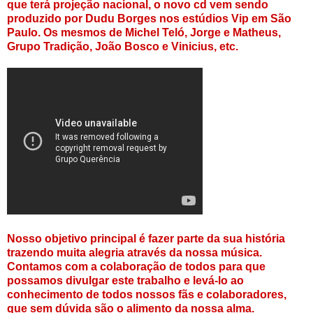
que terá projeção nacional, o novo cd vem sendo
produzido por Dudu Borges nos estúdios Vip em São
Paulo. Os mesmos de Michel Teló, Jorge e Matheus,
Grupo Tradição, João Bosco e Vinicius, etc.
Nosso objetivo principal é fazer parte da sua história
trazendo muita alegria através da nossa música.
Contamos com a colaboração de todos para que
possamos divulgar este trabalho e levá-lo ao
conhecimento de todos nossos fãs e colaboradores,
que sem dúvida são o alimento da nossa alma.