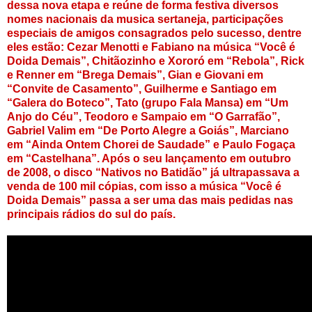
dessa nova etapa e reúne de forma festiva diversos
nomes nacionais da musica sertaneja, participações
especiais de amigos consagrados pelo sucesso, dentre
eles estão: Cezar Menotti e Fabiano na música “Você é
Doida Demais”, Chitãozinho e Xororó em “Rebola”, Rick
e Renner em “Brega Demais”, Gian e Giovani em
“Convite de Casamento”, Guilherme e Santiago em
“Galera do Boteco”, Tato (grupo Fala Mansa) em “Um
Anjo do Céu”, Teodoro e Sampaio em “O Garrafão”,
Gabriel Valim em “De Porto Alegre a Goiás”, Marciano
em “Ainda Ontem Chorei de Saudade” e Paulo Fogaça
em “Castelhana”. Após o seu lançamento em outubro
de 2008, o disco “Nativos no Batidão” já ultrapassava a
venda de 100 mil cópias, com isso a música “Você é
Doida Demais” passa a ser uma das mais pedidas nas
principais rádios do sul do país.