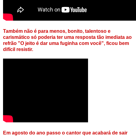
Também não é para menos, bonito, talentoso e
carismático só poderia ter uma resposta tão imediata ao
refrão "O jeito é dar uma fuginha com você", ficou bem
difícil resistir.
Em agosto do ano passo o cantor que acabará de sair