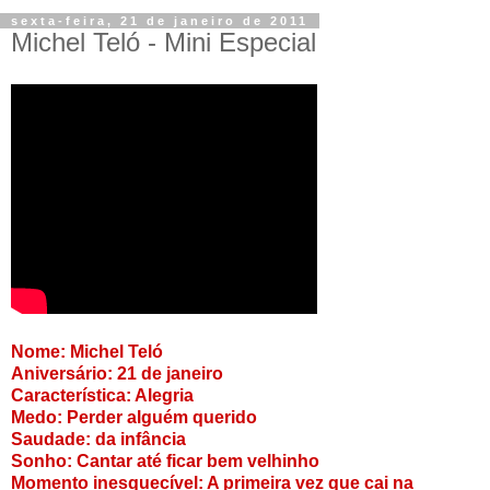
sexta-feira, 21 de janeiro de 2011
Michel Teló - Mini Especial
Nome: Michel Teló
Aniversário: 21 de janeiro
Característica: Alegria
Medo: Perder alguém querido
Saudade: da infância
Sonho: Cantar até ficar bem velhinho
Momento inesquecível: A primeira vez que cai na