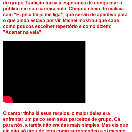
do grupo Tradição trazia a esperança de conquistar o
público em sua carreira solo. Chegou cheio de malícia
com "Ei psiu beijo me liga", que serviu de aperitivo para
o que ainda estava por vir. Michel mostrou que sabe
como poucos escolher repertório e como dizem:
"Acertar na veia".
O cantor tinha lá seus receios, o maior deles era
enfrentar um palco sem seus parceiros de grupo. Cá
para nós, a tarefa não era das mais simples. Mas eis que
ele não só tirou de letra como surpreendeu a si mesmo,