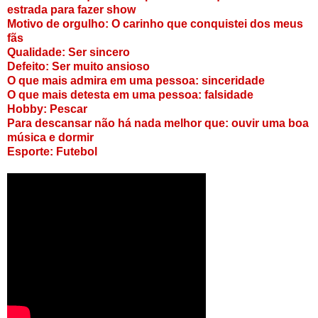
estrada para fazer show
Motivo de orgulho: O carinho que conquistei dos meus
fãs
Qualidade: Ser sincero
Defeito: Ser muito ansioso
O que mais admira em uma pessoa: sinceridade
O que mais detesta em uma pessoa: falsidade
Hobby: Pescar
Para descansar não há nada melhor que: ouvir uma boa
música e dormir
Esporte: Futebol