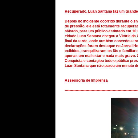
Recuperado, Luan Santana faz um grande
Depois do incidente ocorrido durante o s
de pressão, ele está totalmente recuperad
sábado, para um público estimado em 10
cidade.Luan Santana chegou a Vitória da 
final da tarde, onde também concedeu ent
declarações foram destaque no Jornal Hoj
exibidos, tranquilizaram os fãs e familia
apenas um mal estar e nada mais grave. O
Conquista e contagiou todo o público pre
Luan Santana que não parou um minuto du
Assessoria de Imprensa
-----------------------------------------------------------