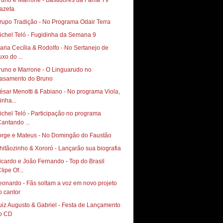
runo e Marrone - Bastidores da Fama TV
azeta
rupo Tradição - No Programa Odair Terra
ichel Teló - Fugidinha da Semana 9
aria Cecília & Rodolfo - No Sertanejo de
uxo do ...
runo e Marrone - O Linguarudo no
asamento do Bruno
ésar Menotti & Fabiano - No programa Viola,
inha...
ichel Teló - Participação no programa
Cantando ...
orge e Mateus - No Domingão do Faustão
hitãozinho & Xororó - Lançarão sua biografia
icardo e João Fernando - Top do Brasil
lipe Of...
eonardo - Fãs soltam a voz em novo projeto
o cantor
uiz Augusto & Gabriel - Festa de Lançamento
o CD