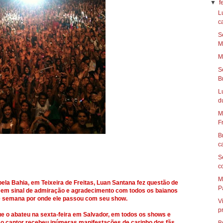
▼
f
L
ca
S
Ma
M
S
Br
L
du
M
Fr
B
c
S
c
M
ela Bahia, em Teixeira de Freitas, Luan Santana fez questão de
Pa
a em sinal de admiração e agradecimento com todos os baianos
e semana por onde ele passou com seu show.
V
p
 o abateu na sexta-feira em Salvador, em todos os shows e
o cantor recebeu inúmeras manifestações de carinho dos fãs