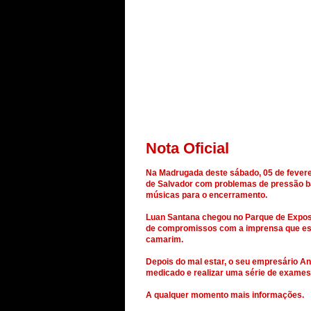
Nota Oficial
Na Madrugada deste sábado, 05 de feverei
de Salvador com problemas de pressão ba
músicas para o encerramento.
Luan Santana chegou no Parque de Exposi
de compromissos com a imprensa que est
camarim.
Depois do mal estar, o seu empresário An
medicado e realizar uma série de exames
A qualquer momento mais informações.