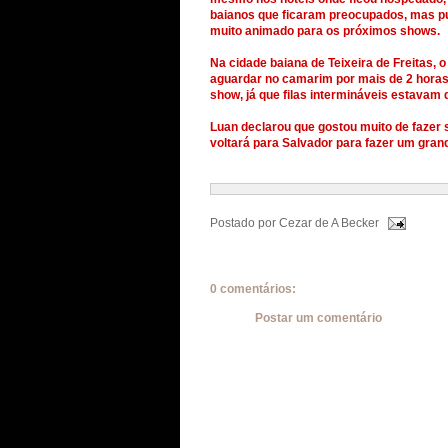
baianos que ficaram preocupados, mas pu
muito animado para os próximos shows.
Na cidade baiana de Teixeira de Freitas, 
aguardar no camarim por mais de 2 horas 
show, já que filas intermináveis estavam d
Luan declarou que gostou muito de fazer 
voltará para Salvador para fazer um gran
Postado por
Cezar de A Becker
0 comentários:
Postar um comentário