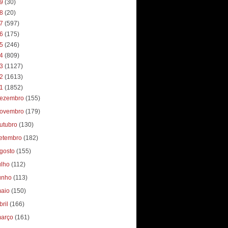
19
(30)
18
(20)
17
(597)
16
(175)
15
(246)
14
(809)
13
(1127)
12
(1613)
11
(1852)
ezembro
(155)
ovembro
(179)
utubro
(130)
etembro
(182)
gosto
(155)
ulho
(112)
unho
(113)
aio
(150)
bril
(166)
arço
(161)