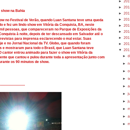
►
20
►
20
 show na Bahia
►
20
►
20
how no Festival de Verão, quando Luan Santana teve uma queda
o e fez um lindo show em Vitória da Conquista, BA, neste
►
20
 mil pessoas, que compareceram no Parque de Exposições da
►
20
Conquista à noite, depois de ter descansado em Salvador até o
►
20
revistas para imprensa esclarecendo o mal estar. Suas
e e no Jornal Nacional da TV. Globo, que quando foram
►
20
res e mostraram para todo o Brasil, que Luan Santana teve
▼
20
 cantor entrou animado para fazer o show em Vitória da
►
d
sente que cantou e pulou durante toda a apresentação junto com
rante os 90 minutos de show.
►
n
►
o
►
s
----------------------
►
a
►
j
►
j
►
m
►
a
►
m