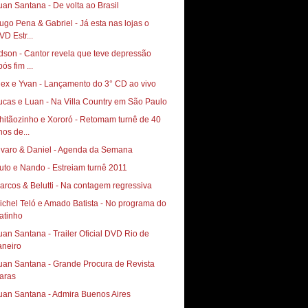
uan Santana - De volta ao Brasil
ugo Pena & Gabriel - Já esta nas lojas o
VD Estr...
dson - Cantor revela que teve depressão
ós fim ...
lex e Yvan - Lançamento do 3° CD ao vivo
ucas e Luan - Na Villa Country em São Paulo
hitãozinho e Xororó - Retomam turnê de 40
nos de...
lvaro & Daniel - Agenda da Semana
uto e Nando - Estreiam turnê 2011
arcos & Belutti - Na contagem regressiva
ichel Teló e Amado Batista - No programa do
atinho
uan Santana - Trailer Oficial DVD Rio de
aneiro
uan Santana - Grande Procura de Revista
aras
uan Santana - Admira Buenos Aires