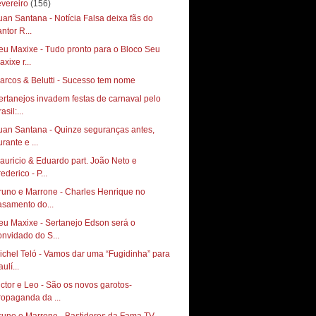
evereiro
(156)
uan Santana - Notícia Falsa deixa fãs do
ntor R...
eu Maxixe - Tudo pronto para o Bloco Seu
xixe r...
arcos & Belutti - Sucesso tem nome
ertanejos invadem festas de carnaval pelo
asil:...
uan Santana - Quinze seguranças antes,
rante e ...
auricio & Eduardo part. João Neto e
ederico - P...
runo e Marrone - Charles Henrique no
asamento do...
eu Maxixe - Sertanejo Edson será o
onvidado do S...
ichel Teló - Vamos dar uma “Fugidinha” para
ulí...
ictor e Leo - São os novos garotos-
ropaganda da ...