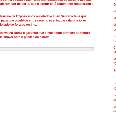
B
deram ver de perto, que o cantor está totalmente recuperado e
G
G
o Parque de Exposição ficou lotado e Luan Santana teve que
M
para que o público entreasse no evento, para dar início ao
o lado de fora do recinto.
M
L
shows na Bahia e garantiu que ainda neste primeiro semestre
B
de shows para o público da cidade.
C
C
M
M
"
J
C
R
(C
L
d
L
d