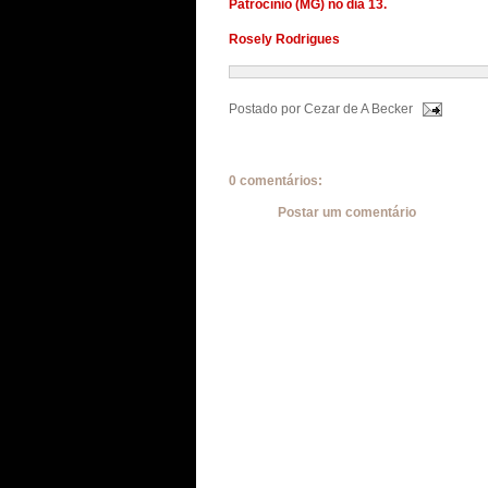
Patrocínio (MG) no dia 13.
Rosely Rodrigues
Postado por
Cezar de A Becker
0 comentários:
Postar um comentário