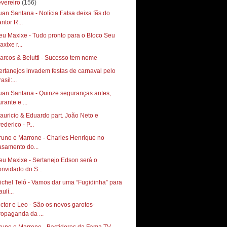
evereiro
(156)
uan Santana - Notícia Falsa deixa fãs do
ntor R...
eu Maxixe - Tudo pronto para o Bloco Seu
xixe r...
arcos & Belutti - Sucesso tem nome
ertanejos invadem festas de carnaval pelo
asil:...
uan Santana - Quinze seguranças antes,
rante e ...
auricio & Eduardo part. João Neto e
ederico - P...
runo e Marrone - Charles Henrique no
asamento do...
eu Maxixe - Sertanejo Edson será o
onvidado do S...
ichel Teló - Vamos dar uma “Fugidinha” para
ulí...
ictor e Leo - São os novos garotos-
ropaganda da ...