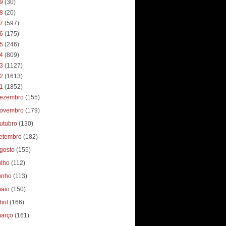
19
(30)
18
(20)
17
(597)
16
(175)
15
(246)
14
(809)
13
(1127)
12
(1613)
11
(1852)
ezembro
(155)
ovembro
(179)
utubro
(130)
etembro
(182)
gosto
(155)
ulho
(112)
unho
(113)
aio
(150)
bril
(166)
arço
(161)