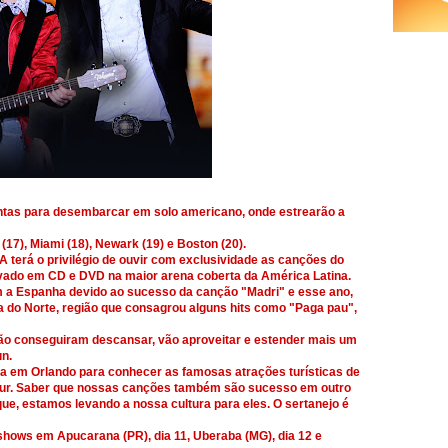
ntas para desembarcar em solo americano, onde estrearão a
7), Miami (18), Newark (19) e Boston (20).
terá o privilégio de ouvir com exclusividade as canções do
ravado em CD e DVD na maior arena coberta da América Latina.
 a Espanha devido ao sucesso da canção "Madri" e esse ano,
 do Norte, região que consagrou alguns hits como "Paga pau",
não conseguiram descansar, vão aproveitar e estender mais um
un.
ada em Orlando para conhecer as famosas atrações turísticas de
tour. Saber que nossas canções também são sucesso em outro
que, estamos levando a nossa cultura para eles. O sertanejo é
 shows em Apucarana (PR), dia 11, Uberaba (MG), dia 12 e