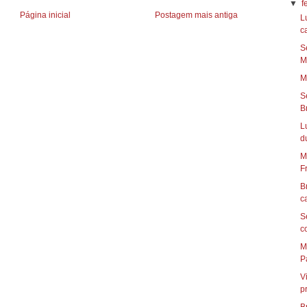
▼
f
Página inicial
Postagem mais antiga
L
ca
S
Ma
M
S
Br
L
du
M
Fr
B
c
S
c
M
Pa
V
p