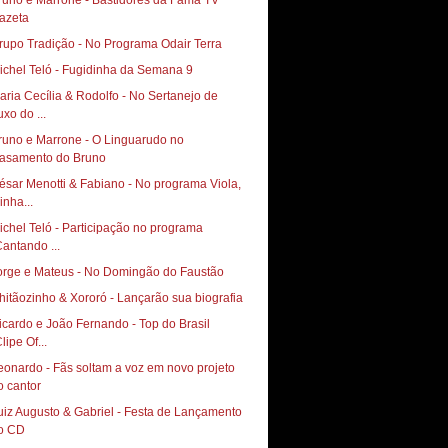
runo e Marrone - Bastidores da Fama TV
azeta
rupo Tradição - No Programa Odair Terra
ichel Teló - Fugidinha da Semana 9
aria Cecília & Rodolfo - No Sertanejo de
uxo do ...
runo e Marrone - O Linguarudo no
asamento do Bruno
ésar Menotti & Fabiano - No programa Viola,
inha...
ichel Teló - Participação no programa
Cantando ...
orge e Mateus - No Domingão do Faustão
hitãozinho & Xororó - Lançarão sua biografia
icardo e João Fernando - Top do Brasil
lipe Of...
eonardo - Fãs soltam a voz em novo projeto
o cantor
uiz Augusto & Gabriel - Festa de Lançamento
o CD