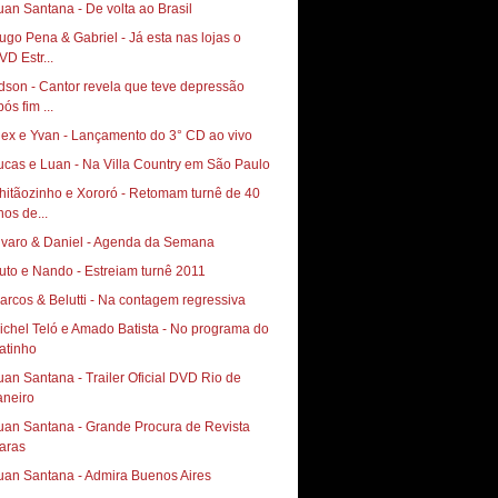
uan Santana - De volta ao Brasil
ugo Pena & Gabriel - Já esta nas lojas o
VD Estr...
dson - Cantor revela que teve depressão
ós fim ...
lex e Yvan - Lançamento do 3° CD ao vivo
ucas e Luan - Na Villa Country em São Paulo
hitãozinho e Xororó - Retomam turnê de 40
nos de...
lvaro & Daniel - Agenda da Semana
uto e Nando - Estreiam turnê 2011
arcos & Belutti - Na contagem regressiva
ichel Teló e Amado Batista - No programa do
atinho
uan Santana - Trailer Oficial DVD Rio de
aneiro
uan Santana - Grande Procura de Revista
aras
uan Santana - Admira Buenos Aires