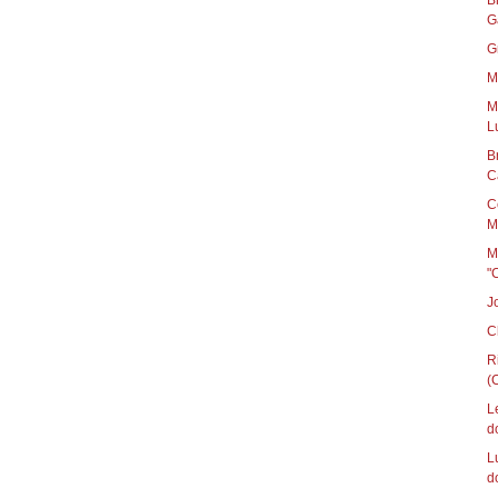
B
G
G
M
M
L
B
C
C
M
M
"
J
C
R
(C
L
d
L
d