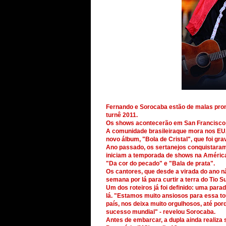
Fernando e Sorocaba estão de malas pro
turnê 2011.
Os shows acontecerão em San Francisco (1
A comunidade brasileiraque mora nos EUA 
novo álbum, "Bola de Cristal", que foi g
Ano passado, os sertanejos conquistaram
iniciam a temporada de shows na América
"Da cor do pecado" e "Bala de prata".
Os cantores, que desde a virada do ano 
semana por lá para curtir a terra do Tio S
Um dos roteiros já foi definido: uma par
lá. "Estamos muito ansiosos para essa 
país, nos deixa muito orgulhosos, até por
sucesso mundial" - revelou Sorocaba.
Antes de embarcar, a dupla ainda realiza