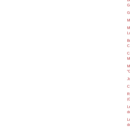
B
G
G
M
M
L
B
C
C
M
M
"
J
C
R
(C
L
d
L
d