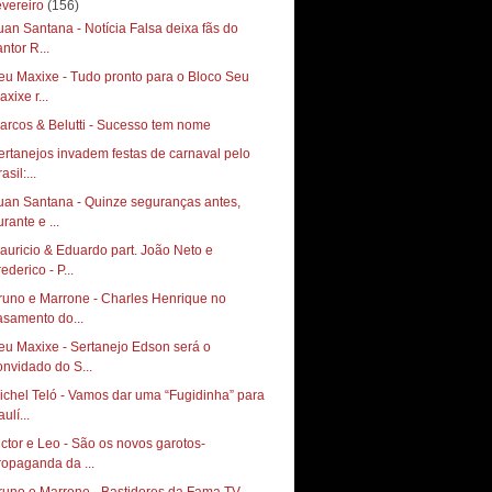
evereiro
(156)
uan Santana - Notícia Falsa deixa fãs do
ntor R...
eu Maxixe - Tudo pronto para o Bloco Seu
xixe r...
arcos & Belutti - Sucesso tem nome
ertanejos invadem festas de carnaval pelo
asil:...
uan Santana - Quinze seguranças antes,
rante e ...
auricio & Eduardo part. João Neto e
ederico - P...
runo e Marrone - Charles Henrique no
asamento do...
eu Maxixe - Sertanejo Edson será o
onvidado do S...
ichel Teló - Vamos dar uma “Fugidinha” para
ulí...
ictor e Leo - São os novos garotos-
ropaganda da ...