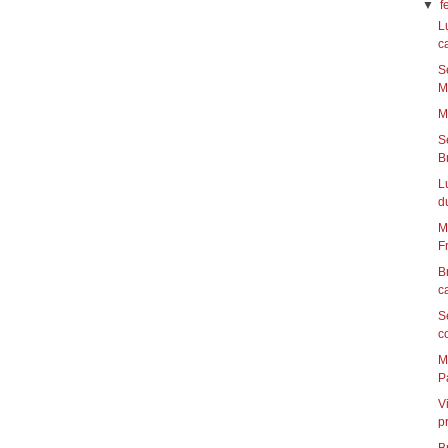
▼
f
L
ca
S
Ma
M
S
Br
L
du
M
Fr
B
c
S
c
M
Pa
V
p