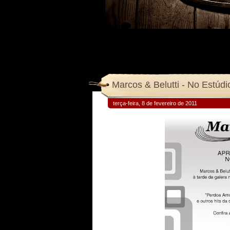
Marcos & Belutti - No Estúd
terça-feira, 8 de fevereiro de 2011