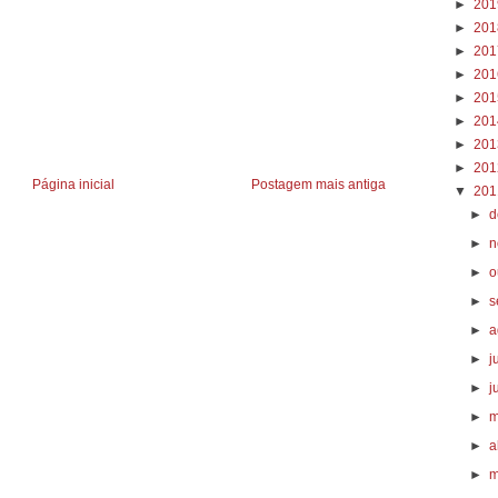
►
20
►
20
►
20
►
20
►
20
►
20
►
20
►
20
Página inicial
Postagem mais antiga
▼
20
►
d
►
n
►
o
►
s
►
a
►
j
►
j
►
m
►
a
►
m