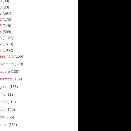
19
(30)
18
(20)
17
(597)
16
(175)
15
(246)
14
(809)
13
(1127)
12
(1613)
11
(1852)
ezembro
(155)
ovembro
(179)
utubro
(130)
etembro
(182)
gosto
(155)
ulho
(112)
unho
(113)
aio
(150)
bril
(166)
arço
(161)