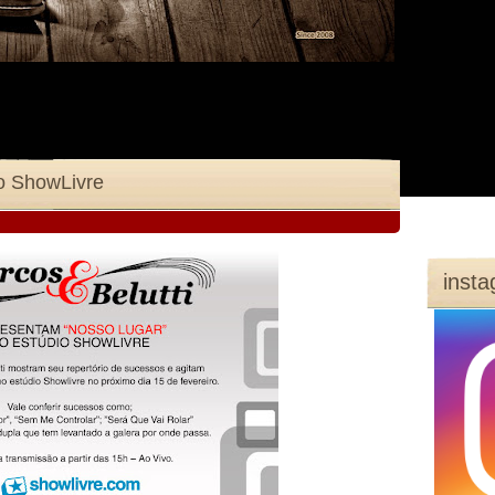
io ShowLivre
inst