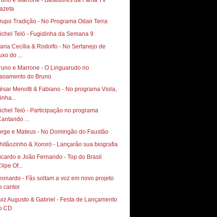
runo e Marrone - Bastidores da Fama TV
azeta
rupo Tradição - No Programa Odair Terra
ichel Teló - Fugidinha da Semana 9
aria Cecília & Rodolfo - No Sertanejo de
uxo do ...
runo e Marrone - O Linguarudo no
asamento do Bruno
ésar Menotti & Fabiano - No programa Viola,
inha...
ichel Teló - Participação no programa
Cantando ...
orge e Mateus - No Domingão do Faustão
hitãozinho & Xororó - Lançarão sua biografia
icardo e João Fernando - Top do Brasil
lipe Of...
eonardo - Fãs soltam a voz em novo projeto
o cantor
uiz Augusto & Gabriel - Festa de Lançamento
o CD