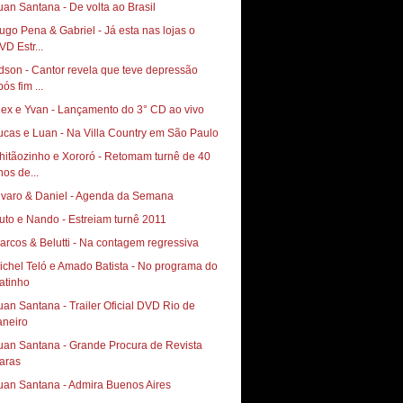
uan Santana - De volta ao Brasil
ugo Pena & Gabriel - Já esta nas lojas o
VD Estr...
dson - Cantor revela que teve depressão
ós fim ...
lex e Yvan - Lançamento do 3° CD ao vivo
ucas e Luan - Na Villa Country em São Paulo
hitãozinho e Xororó - Retomam turnê de 40
nos de...
lvaro & Daniel - Agenda da Semana
uto e Nando - Estreiam turnê 2011
arcos & Belutti - Na contagem regressiva
ichel Teló e Amado Batista - No programa do
atinho
uan Santana - Trailer Oficial DVD Rio de
aneiro
uan Santana - Grande Procura de Revista
aras
uan Santana - Admira Buenos Aires