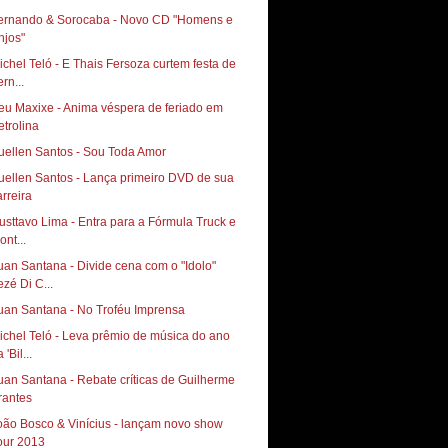
ernando & Sorocaba - Novo CD "Homens e
njos"
ichel Teló - E Thais Fersoza curtem festa de
rn...
eu Maxixe - Anima véspera de feriado em
etrolina
uellen Santos - Sou Toda Amor
uellen Santos - Lança primeiro DVD de sua
usttavo Lima - Entra para a Fórmula Truck e
ont...
uan Santana - Divide cena com o "Idolo"
ezé Di C...
uan Santana - No Troféu Imprensa
ichel Teló - Leva prêmio de música do ano
 'Bil...
uan Santana - Rebate críticas de Guilherme
rantes
oão Bosco & Vinícius - lançam novo show
our 2013