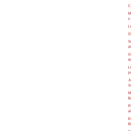
C
M
o 
L
G
S
d
G
de
L
p
J
S
M
B
R
al
E
B