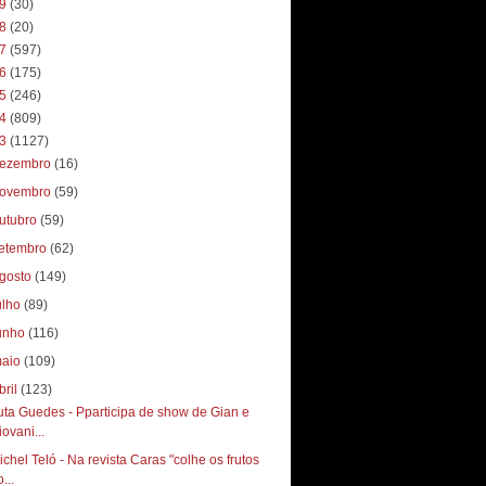
19
(30)
18
(20)
17
(597)
16
(175)
15
(246)
14
(809)
13
(1127)
ezembro
(16)
ovembro
(59)
utubro
(59)
etembro
(62)
gosto
(149)
ulho
(89)
unho
(116)
aio
(109)
bril
(123)
uta Guedes - Pparticipa de show de Gian e
iovani...
ichel Teló - Na revista Caras "colhe os frutos
...