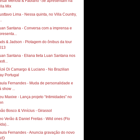
ésar Menotti & Fabiano -Se apresentam na
illa Mix
usttavo Lima - Nessa quinta, no Villa Country,
..
uan Santana - Conversa com a imprensa e
presenta...
ads & Jadson - Plotagem do ônibus da tour
013
uan Santana - Eliana tieta Luan Santana nos
sti...
ézé Di Camargo & Luciano - No Brazilian
ay Portugal
aula Fernandes - Muda de personalidade e
á show ...
eu Maxixe - Lança projeto “Intimidades” no
en
oão Bosco & Vinícius - Girassol
eo Verão & Daniel Freitas - Wild ones (Flo
da)...
aula Fernandes - Anuncia gravação do novo
VD