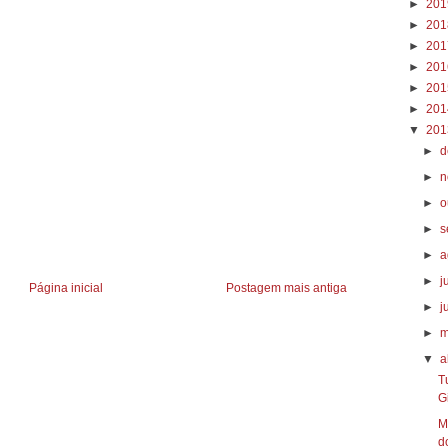
►
20
►
20
►
20
►
20
►
20
►
20
▼
20
►
d
►
n
►
o
►
s
►
a
►
j
Página inicial
Postagem mais antiga
►
j
►
m
▼
a
T
G
M
do