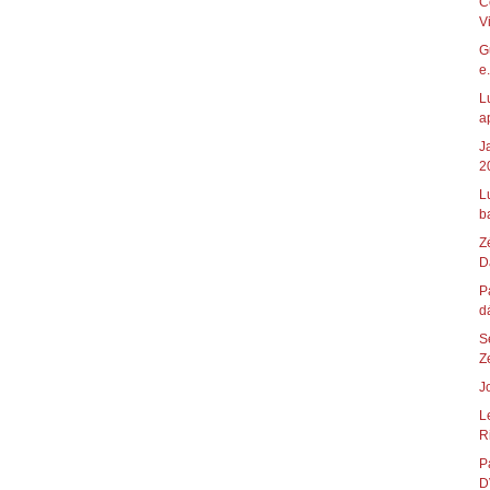
C
V
G
e.
L
a
J
2
L
ba
Z
D
P
d
S
Z
J
L
Ri
P
D