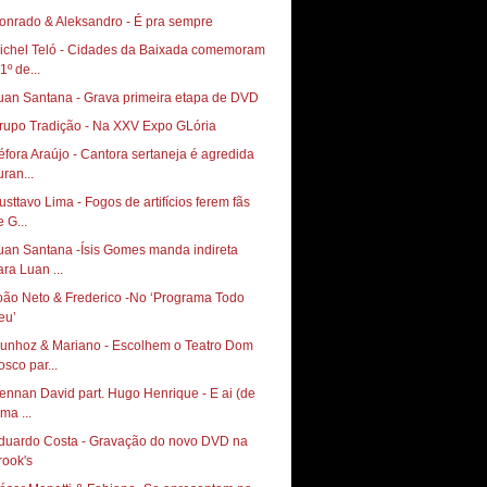
onrado & Aleksandro - É pra sempre
ichel Teló - Cidades da Baixada comemoram
1º de...
uan Santana - Grava primeira etapa de DVD
rupo Tradição - Na XXV Expo GLória
éfora Araújo - Cantora sertaneja é agredida
uran...
usttavo Lima - Fogos de artifícios ferem fãs
 G...
uan Santana -Ísis Gomes manda indireta
ara Luan ...
oão Neto & Frederico -No ‘Programa Todo
eu’
unhoz & Mariano - Escolhem o Teatro Dom
osco par...
ennan David part. Hugo Henrique - E ai (de
ma ...
duardo Costa - Gravação do novo DVD na
rook's