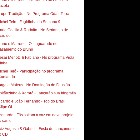
runo e Marrone - Bastidores da Fama TV
azeta
rupo Tradição - No Programa Odair Terra
ichel Teló - Fugidinha da Semana 9
aria Cecília & Rodolfo - No Sertanejo de
uxo do ...
runo e Marrone - O Linguarudo no
asamento do Bruno
ésar Menotti & Fabiano - No programa Viola,
inha...
ichel Teló - Participação no programa
Cantando ...
orge e Mateus - No Domingão do Faustão
hitãozinho & Xororó - Lançarão sua biografia
icardo e João Fernando - Top do Brasil
lipe Of...
eonardo - Fãs soltam a voz em novo projeto
o cantor
uiz Augusto & Gabriel - Festa de Lançamento
o CD