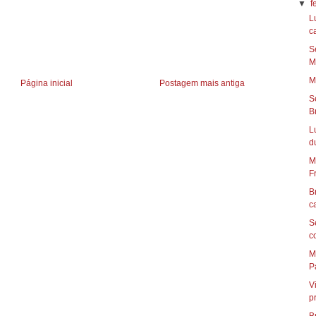
▼
f
L
ca
S
Ma
M
Página inicial
Postagem mais antiga
S
Br
L
du
M
Fr
B
c
S
c
M
Pa
V
p