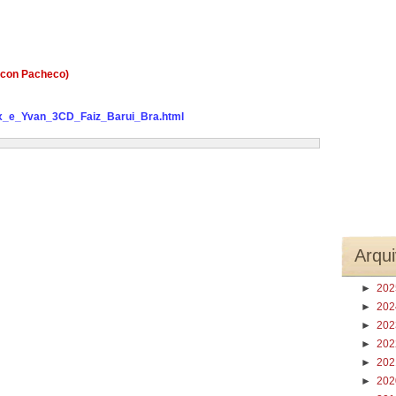
ycon Pacheco)
lex_e_Yvan_3CD_Faiz_Barui_Bra.html
Arqui
►
20
►
20
►
20
►
20
►
20
►
20