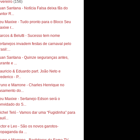
evereiro
(156)
uan Santana - Notícia Falsa deixa fãs do
ntor R...
eu Maxixe - Tudo pronto para o Bloco Seu
xixe r...
arcos & Belutti - Sucesso tem nome
ertanejos invadem festas de carnaval pelo
asil:...
uan Santana - Quinze seguranças antes,
rante e ...
auricio & Eduardo part. João Neto e
ederico - P...
runo e Marrone - Charles Henrique no
asamento do...
eu Maxixe - Sertanejo Edson será o
onvidado do S...
ichel Teló - Vamos dar uma “Fugidinha” para
ulí...
ictor e Leo - São os novos garotos-
ropaganda da ...