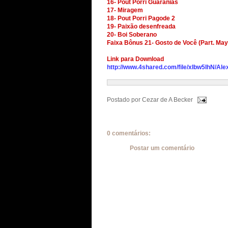
16- Pout Porri Guaranias
17- Miragem
18- Pout Porri Pagode 2
19- Paixão desenfreada
20- Boi Soberano
Faixa Bônus 21- Gosto de Você (Part. Ma
Link para Download
http://www.4shared.com/file/xIbw5IhN/A
Postado por
Cezar de A Becker
0 comentários:
Postar um comentário