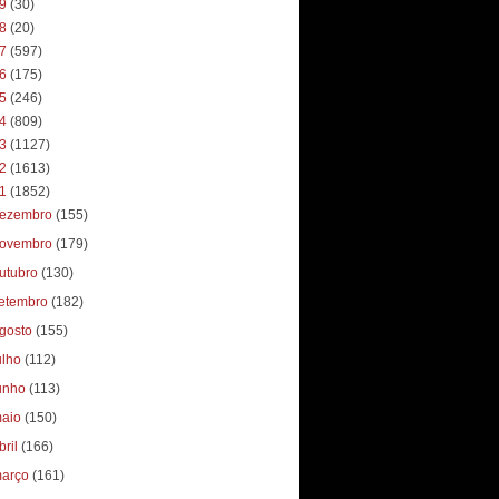
19
(30)
18
(20)
17
(597)
16
(175)
15
(246)
14
(809)
13
(1127)
12
(1613)
11
(1852)
ezembro
(155)
ovembro
(179)
utubro
(130)
etembro
(182)
gosto
(155)
ulho
(112)
unho
(113)
aio
(150)
bril
(166)
arço
(161)