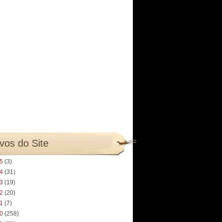
vos do Site
25
(3)
24
(31)
23
(19)
22
(20)
21
(7)
20
(258)