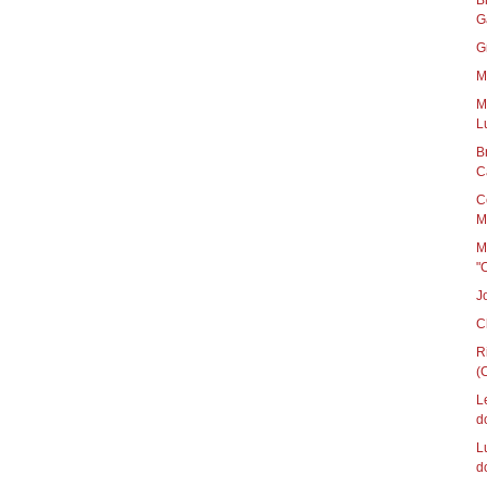
B
G
G
M
M
L
B
C
C
M
M
"
J
C
R
(C
L
d
L
d