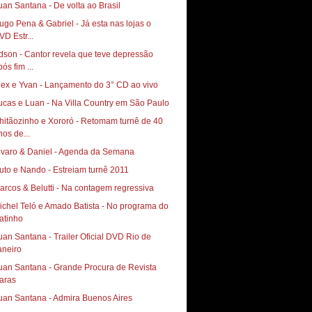
uan Santana - De volta ao Brasil
ugo Pena & Gabriel - Já esta nas lojas o
VD Estr...
dson - Cantor revela que teve depressão
ós fim ...
lex e Yvan - Lançamento do 3° CD ao vivo
ucas e Luan - Na Villa Country em São Paulo
hitãozinho e Xororó - Retomam turnê de 40
nos de...
lvaro & Daniel - Agenda da Semana
uto e Nando - Estreiam turnê 2011
arcos & Belutti - Na contagem regressiva
ichel Teló e Amado Batista - No programa do
atinho
uan Santana - Trailer Oficial DVD Rio de
aneiro
uan Santana - Grande Procura de Revista
aras
uan Santana - Admira Buenos Aires