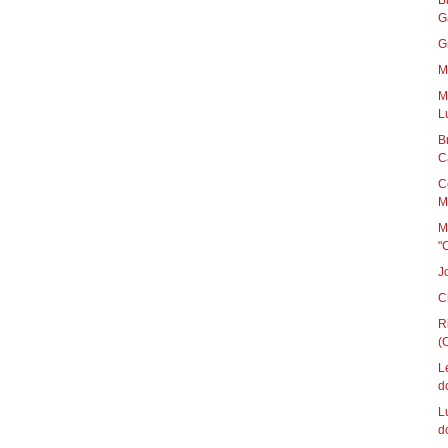
B
G
G
M
M
L
B
C
C
M
M
"
J
C
R
(C
L
d
L
d