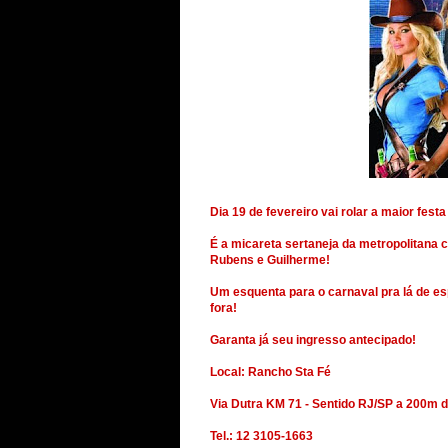
Dia 19 de fevereiro vai rolar a maior festa
É a micareta sertaneja da metropolitana 
Rubens e Guilherme!
Um esquenta para o carnaval pra lá de es
fora!
Garanta já seu ingresso antecipado!
Local: Rancho Sta Fé
Via Dutra KM 71 - Sentido RJ/SP a 200m d
Tel.: 12 3105-1663