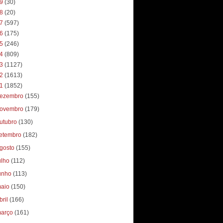
19
(30)
18
(20)
17
(597)
16
(175)
15
(246)
14
(809)
13
(1127)
12
(1613)
11
(1852)
ezembro
(155)
ovembro
(179)
utubro
(130)
etembro
(182)
gosto
(155)
ulho
(112)
unho
(113)
aio
(150)
bril
(166)
arço
(161)