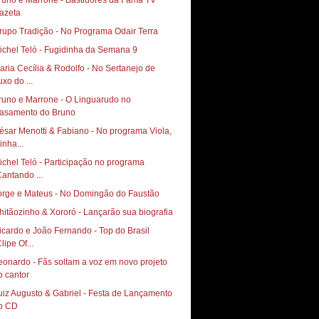
runo e Marrone - Bastidores da Fama TV
azeta
rupo Tradição - No Programa Odair Terra
ichel Teló - Fugidinha da Semana 9
aria Cecília & Rodolfo - No Sertanejo de
uxo do ...
runo e Marrone - O Linguarudo no
asamento do Bruno
ésar Menotti & Fabiano - No programa Viola,
inha...
ichel Teló - Participação no programa
Cantando ...
orge e Mateus - No Domingão do Faustão
hitãozinho & Xororó - Lançarão sua biografia
icardo e João Fernando - Top do Brasil
lipe Of...
eonardo - Fãs soltam a voz em novo projeto
o cantor
uiz Augusto & Gabriel - Festa de Lançamento
o CD