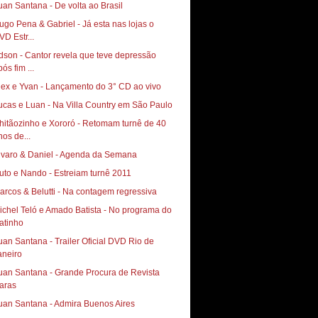
uan Santana - De volta ao Brasil
ugo Pena & Gabriel - Já esta nas lojas o
VD Estr...
dson - Cantor revela que teve depressão
ós fim ...
lex e Yvan - Lançamento do 3° CD ao vivo
ucas e Luan - Na Villa Country em São Paulo
hitãozinho e Xororó - Retomam turnê de 40
nos de...
lvaro & Daniel - Agenda da Semana
uto e Nando - Estreiam turnê 2011
arcos & Belutti - Na contagem regressiva
ichel Teló e Amado Batista - No programa do
atinho
uan Santana - Trailer Oficial DVD Rio de
aneiro
uan Santana - Grande Procura de Revista
aras
uan Santana - Admira Buenos Aires