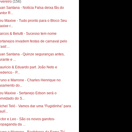
evereiro
(156)
uan Santana - Notícia Falsa deixa fãs do
ntor R...
eu Maxixe - Tudo pronto para o Bloco Seu
xixe r...
arcos & Belutti - Sucesso tem nome
ertanejos invadem festas de carnaval pelo
asil:...
uan Santana - Quinze seguranças antes,
rante e ...
auricio & Eduardo part. João Neto e
ederico - P...
runo e Marrone - Charles Henrique no
asamento do...
eu Maxixe - Sertanejo Edson será o
onvidado do S...
ichel Teló - Vamos dar uma “Fugidinha” para
ulí...
ictor e Leo - São os novos garotos-
ropaganda da ...