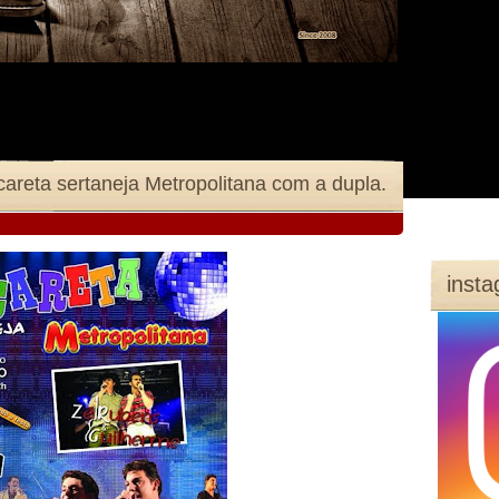
ns e Guilherme‏ - Micareta sertaneja Metropolitana com a dupla.
inst