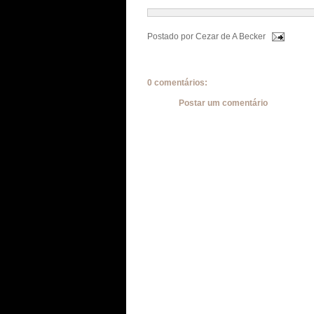
Postado por
Cezar de A Becker
0 comentários:
Postar um comentário