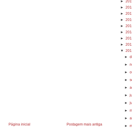
►
20
►
20
►
20
►
20
►
20
►
20
►
20
►
20
▼
20
►
d
►
n
►
o
►
s
►
a
►
j
►
j
►
m
►
a
Página inicial
Postagem mais antiga
►
m