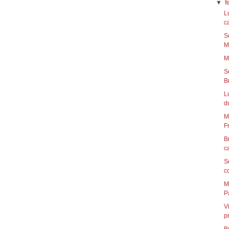
▼
f
L
ca
S
Ma
M
S
Br
L
du
M
Fr
B
c
S
c
M
Pa
V
p