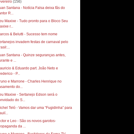
evereiro
(156)
uan Santana - Notícia Falsa deixa fãs do
ntor R...
eu Maxixe - Tudo pronto para o Bloco Seu
xixe r...
arcos & Belutti - Sucesso tem nome
ertanejos invadem festas de carnaval pelo
asil:...
uan Santana - Quinze seguranças antes,
rante e ...
auricio & Eduardo part. João Neto e
ederico - P...
runo e Marrone - Charles Henrique no
asamento do...
eu Maxixe - Sertanejo Edson será o
onvidado do S...
ichel Teló - Vamos dar uma “Fugidinha” para
ulí...
ictor e Leo - São os novos garotos-
ropaganda da ...