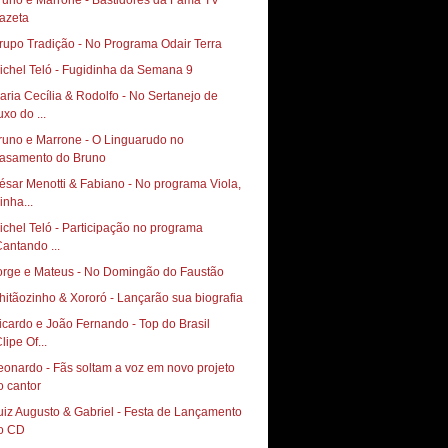
runo e Marrone - Bastidores da Fama TV
azeta
rupo Tradição - No Programa Odair Terra
ichel Teló - Fugidinha da Semana 9
aria Cecília & Rodolfo - No Sertanejo de
uxo do ...
runo e Marrone - O Linguarudo no
asamento do Bruno
ésar Menotti & Fabiano - No programa Viola,
inha...
ichel Teló - Participação no programa
Cantando ...
orge e Mateus - No Domingão do Faustão
hitãozinho & Xororó - Lançarão sua biografia
icardo e João Fernando - Top do Brasil
lipe Of...
eonardo - Fãs soltam a voz em novo projeto
o cantor
uiz Augusto & Gabriel - Festa de Lançamento
o CD