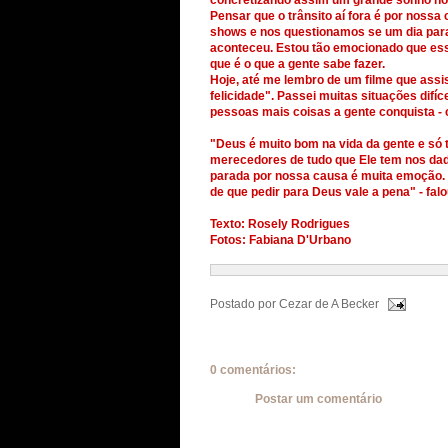
concretizando assim um grande sonho no
Pensar que o trânsito aí fora é por noss
shows e nos questionamos se um dia parar
aconteceu. Estou tão emocionado que ess
que é o que a gente sabe fazer.
Hoje, até me lembro de um filme que assi
felicidade". Passei muitas situações difí
pessoas mais coisas a gente conquista - 
"Deus é muito bom na vida da gente e s
merecedores de tudo que Ele tem nos dad
parada por nossa causa é muita emoção. S
de que pedir para Deus vale a pena" - fal
Texto: Rosely Rodrigues
Fotos: Fabiana D'Urbano
Postado por
Cezar de A Becker
0 comentários:
Postar um comentário