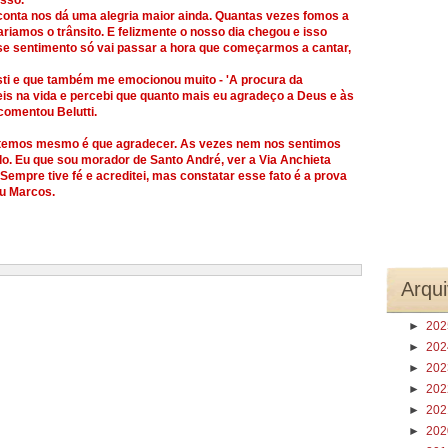
sso.
a conta nos dá uma alegria maior ainda. Quantas vezes fomos a
iamos o trânsito. E felizmente o nosso dia chegou e isso
e sentimento só vai passar a hora que começarmos a cantar,
sti e que também me emocionou muito - 'A procura da
ceis na vida e percebi que quanto mais eu agradeço a Deus e às
comentou Belutti.
ó temos mesmo é que agradecer. As vezes nem nos sentimos
o. Eu que sou morador de Santo André, ver a Via Anchieta
empre tive fé e acreditei, mas constatar esse fato é a prova
ou Marcos.
Arqui
►
20
►
20
►
20
►
20
►
20
►
20