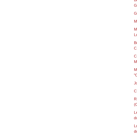
B
G
G
M
M
L
B
C
C
M
M
"
J
C
R
(C
L
d
L
d