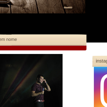
 tem nome
inst