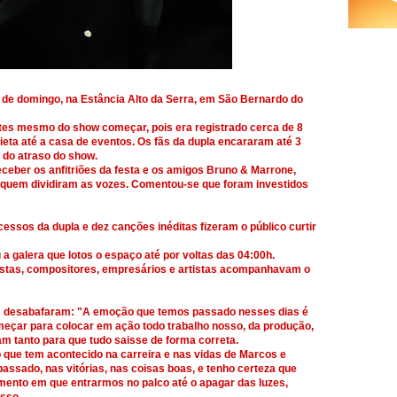
de domingo, na Estância Alto da Serra, em São Bernardo do
tes mesmo do show começar, pois era registrado cerca de 8
ieta até a casa de eventos. Os fãs da dupla encararam até 3
 do atraso do show.
ceber os anfitriões da festa e os amigos Bruno & Marrone,
m quem dividiram as vozes. Comentou-se que foram investidos
cessos da dupla e dez canções inéditas fizeram o público curtir
a galera que lotos o espaço até por voltas das 04:00h.
istas, compositores, empresários e artistas acompanhavam o
s desabafaram: "A emoção que temos passado nesses dias é
omeçar para colocar em ação todo trabalho nosso, da produção,
m tanto para que tudo saisse de forma correta.
 que tem acontecido na carreira e nas vidas de Marcos e
 passado, nas vitórias, nas coisas boas, e tenho certeza que
ento em que entrarmos no palco até o apagar das luzes,