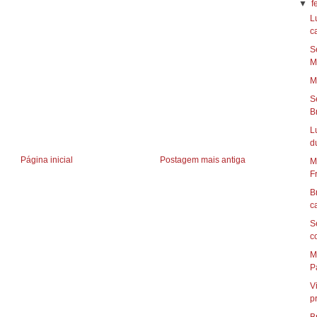
▼
f
L
ca
S
Ma
M
S
Br
L
du
Página inicial
Postagem mais antiga
M
Fr
B
c
S
c
M
Pa
V
p