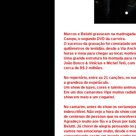
Marcos e Belutti gravaram na madrugada 
Campo, o segundo DVD da carreira.
O sucesso da gravação foi constatado an
quilômetros de lentidão, desde a Via Anch
horas e meia para chegar ao local, motivo
Uma grande estrutura foi montada para re
João Bosco & Vinícius e Michel Teló, co
cerca de R$ 2 milhões.
No repertório, entre as 21 canções, os su
a grandeza do espetáculo.
Um show de luzes, cores e talento animou 
Em um dos camarotes Vips muitos radial
show em meio a um coquetel.
No camarim, antes do show os sertanejo
indescritível. Não vejo a hora do show c
de centenas de pessoas que se envolvera
Agradeço muito aos fãs e a Deus por tudo
Belutti. Já chorei de alegria pensando no
vamos nos emocionar muito, desde o mom