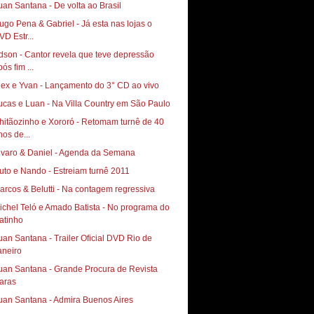
uan Santana - De volta ao Brasil
ugo Pena & Gabriel - Já esta nas lojas o
VD Estr...
dson - Cantor revela que teve depressão
ós fim ...
lex e Yvan - Lançamento do 3° CD ao vivo
ucas e Luan - Na Villa Country em São Paulo
hitãozinho e Xororó - Retomam turnê de 40
nos de...
lvaro & Daniel - Agenda da Semana
uto e Nando - Estreiam turnê 2011
arcos & Belutti - Na contagem regressiva
ichel Teló e Amado Batista - No programa do
atinho
uan Santana - Trailer Oficial DVD Rio de
aneiro
uan Santana - Grande Procura de Revista
aras
uan Santana - Admira Buenos Aires