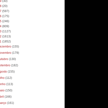
19
(30)
18
(20)
17
(597)
16
(175)
15
(246)
14
(809)
13
(1127)
12
(1613)
11
(1852)
ezembro
(155)
ovembro
(179)
utubro
(130)
etembro
(182)
gosto
(155)
ulho
(112)
unho
(113)
aio
(150)
bril
(166)
arço
(161)