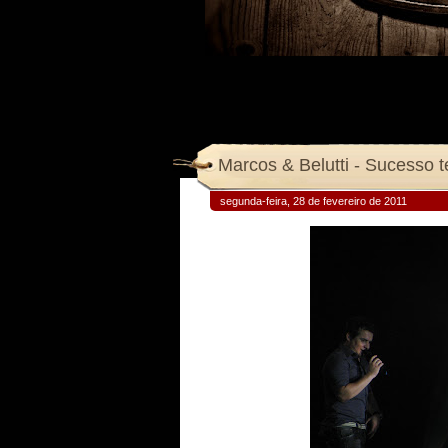
Marcos & Belutti - Sucesso
segunda-feira, 28 de fevereiro de 2011