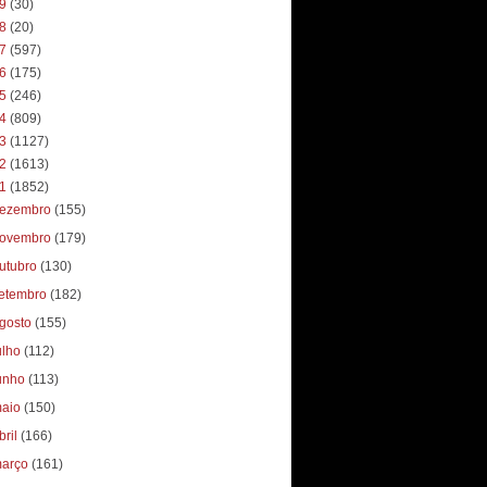
19
(30)
18
(20)
17
(597)
16
(175)
15
(246)
14
(809)
13
(1127)
12
(1613)
11
(1852)
ezembro
(155)
ovembro
(179)
utubro
(130)
etembro
(182)
gosto
(155)
ulho
(112)
unho
(113)
aio
(150)
bril
(166)
arço
(161)