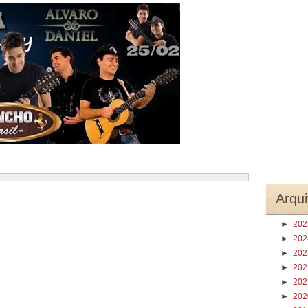
Arqui
►
20
►
20
►
20
►
20
►
20
►
20