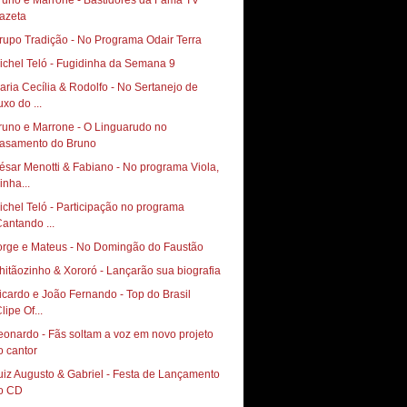
runo e Marrone - Bastidores da Fama TV
azeta
rupo Tradição - No Programa Odair Terra
ichel Teló - Fugidinha da Semana 9
aria Cecília & Rodolfo - No Sertanejo de
uxo do ...
runo e Marrone - O Linguarudo no
asamento do Bruno
ésar Menotti & Fabiano - No programa Viola,
inha...
ichel Teló - Participação no programa
Cantando ...
orge e Mateus - No Domingão do Faustão
hitãozinho & Xororó - Lançarão sua biografia
icardo e João Fernando - Top do Brasil
lipe Of...
eonardo - Fãs soltam a voz em novo projeto
o cantor
uiz Augusto & Gabriel - Festa de Lançamento
o CD