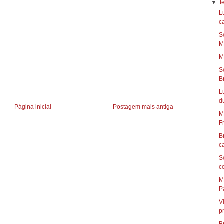
▼
f
L
ca
S
Ma
M
S
Br
L
du
Página inicial
Postagem mais antiga
M
Fr
B
c
S
c
M
Pa
V
p