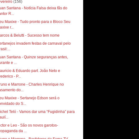
evereiro
(156)
uan Santana - Notícia Falsa deixa fãs do
ntor R...
eu Maxixe - Tudo pronto para o Bloco Seu
xixe r...
arcos & Belutti - Sucesso tem nome
ertanejos invadem festas de carnaval pelo
asil:...
uan Santana - Quinze seguranças antes,
rante e ...
auricio & Eduardo part. João Neto e
ederico - P...
runo e Marrone - Charles Henrique no
asamento do...
eu Maxixe - Sertanejo Edson será o
onvidado do S...
ichel Teló - Vamos dar uma “Fugidinha” para
ulí...
ictor e Leo - São os novos garotos-
ropaganda da ...