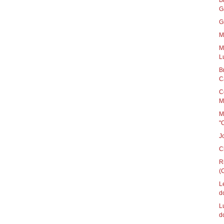
B
G
G
M
M
L
B
C
C
M
M
"
J
C
R
(C
L
d
L
d