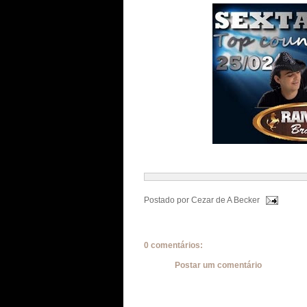
Postado por
Cezar de A Becker
0 comentários:
Postar um comentário