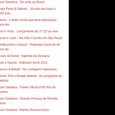
uan Santana - De volta ao Brasil
ugo Pena & Gabriel - Já esta nas lojas o
VD Estr...
dson - Cantor revela que teve depressão
ós fim ...
lex e Yvan - Lançamento do 3° CD ao vivo
ucas e Luan - Na Villa Country em São Paulo
hitãozinho e Xororó - Retomam turnê de 40
nos de...
lvaro & Daniel - Agenda da Semana
uto e Nando - Estreiam turnê 2011
arcos & Belutti - Na contagem regressiva
ichel Teló e Amado Batista - No programa do
atinho
uan Santana - Trailer Oficial DVD Rio de
aneiro
uan Santana - Grande Procura de Revista
aras
uan Santana - Admira Buenos Aires