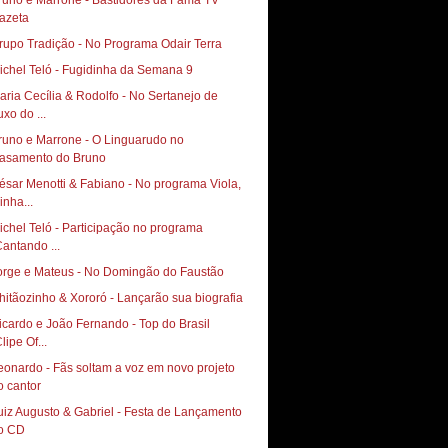
runo e Marrone - Bastidores da Fama TV
azeta
rupo Tradição - No Programa Odair Terra
ichel Teló - Fugidinha da Semana 9
aria Cecília & Rodolfo - No Sertanejo de
uxo do ...
runo e Marrone - O Linguarudo no
asamento do Bruno
ésar Menotti & Fabiano - No programa Viola,
inha...
ichel Teló - Participação no programa
Cantando ...
orge e Mateus - No Domingão do Faustão
hitãozinho & Xororó - Lançarão sua biografia
icardo e João Fernando - Top do Brasil
lipe Of...
eonardo - Fãs soltam a voz em novo projeto
o cantor
uiz Augusto & Gabriel - Festa de Lançamento
o CD