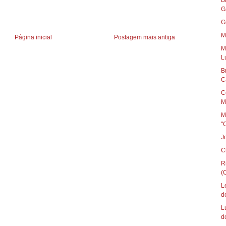
B
G
G
M
Página inicial
Postagem mais antiga
M
L
B
C
C
M
M
"
J
C
R
(C
L
d
L
d