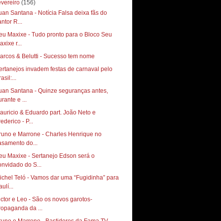
evereiro
(156)
uan Santana - Notícia Falsa deixa fãs do
ntor R...
eu Maxixe - Tudo pronto para o Bloco Seu
xixe r...
arcos & Belutti - Sucesso tem nome
ertanejos invadem festas de carnaval pelo
asil:...
uan Santana - Quinze seguranças antes,
rante e ...
auricio & Eduardo part. João Neto e
ederico - P...
runo e Marrone - Charles Henrique no
asamento do...
eu Maxixe - Sertanejo Edson será o
onvidado do S...
ichel Teló - Vamos dar uma “Fugidinha” para
ulí...
ictor e Leo - São os novos garotos-
ropaganda da ...