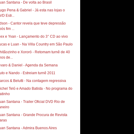
uan Santana - De volta ao Brasil
ugo Pena & Gabriel - Já esta nas lojas o
VD Estr...
dson - Cantor revela que teve depressão
ós fim ...
lex e Yvan - Lançamento do 3° CD ao vivo
ucas e Luan - Na Villa Country em São Paulo
hitãozinho e Xororó - Retomam turnê de 40
nos de...
lvaro & Daniel - Agenda da Semana
uto e Nando - Estreiam turnê 2011
arcos & Belutti - Na contagem regressiva
ichel Teló e Amado Batista - No programa do
atinho
uan Santana - Trailer Oficial DVD Rio de
aneiro
uan Santana - Grande Procura de Revista
aras
uan Santana - Admira Buenos Aires