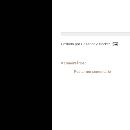
Postado por
Cezar de A Becker
0 comentários:
Postar um comentário