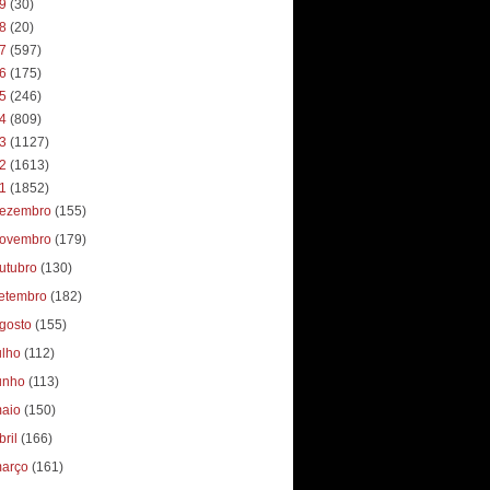
19
(30)
18
(20)
17
(597)
16
(175)
15
(246)
14
(809)
13
(1127)
12
(1613)
11
(1852)
ezembro
(155)
ovembro
(179)
utubro
(130)
etembro
(182)
gosto
(155)
ulho
(112)
unho
(113)
aio
(150)
bril
(166)
arço
(161)