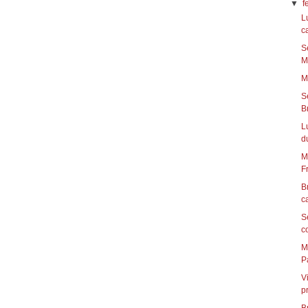
▼
f
L
ca
S
Ma
M
S
Br
L
du
M
Fr
B
c
S
c
M
Pa
V
p