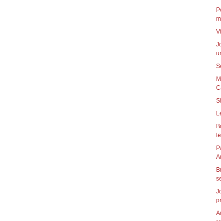
P
m
V
J
u
S
M
C
S
L
B
t
P
B
s
J
p
A