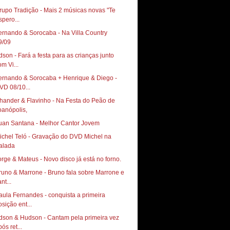
rupo Tradição - Mais 2 músicas novas "Te
spero...
ernando & Sorocaba - Na Villa Country ‏
9/09
dson - Fará a festa para as crianças junto
om Vi...
ernando & Sorocaba + Henrique & Diego -
VD 08/10...
hander & Flavinho - Na Festa do Peão de
oanópolis,
uan Santana - Melhor Cantor Jovem
ichel Teló - Gravação do DVD Michel na
alada
orge & Mateus - Novo disco já está no forno.
runo & Marrone - Bruno fala sobre Marrone e
nt...
aula Fernandes - conquista a primeira
osição ent...
dson & Hudson - Cantam pela primeira vez
ós ret...