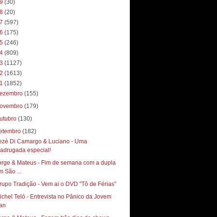
19
(30)
18
(20)
17
(597)
16
(175)
15
(246)
14
(809)
13
(1127)
12
(1613)
11
(1852)
ezembro
(155)
ovembro
(179)
utubro
(130)
etembro
(182)
ezé Di Camargo & Luciano - Uma
adrugada especial!
orge & Mateus - Fim de semana com a dupla
m São ...
rupo Tradição - Vem ai o DVD "Tô de Férias"
ichel Teló - Entrevista no Pânico da Jovem
an