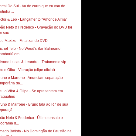
ortal Do Sul - Va de carro que eu vou de
otinha ...
ictor & Leo - Lançamento "Amor de Alma"
oão Neto & Frederico - Gravação do DVD foi
m suc...
eu Maxixe - Finalizando DVD
ichel Teló - No Wood's Bar Balneário
amboriú em ...
ilvano Lucas & Leandro - Tratamento vip
éo e Giba - Vibração (clipe oficial)
runo e Marrone - Anunciam separação
emporária da...
aulo Vitor & Filipe - Se apresentam em
runo & Marrone - Bruno fala ao R7 de sua
eparaçã...
oão Neto & Frederico - Último ensaio e
rograma d...
mado Batista - No Domingão do Faustão na