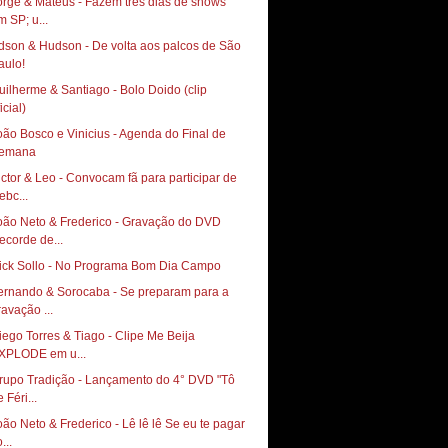
orge & Mateus - Fazem três dias de shows
m SP; u...
dson & Hudson - De volta aos palcos de São
uilherme & Santiago - Bolo Doido (clip
icial)
oão Bosco e Vinicius - Agenda do Final de
emana
ictor & Leo - Convocam fã para participar de
ebc...
oão Neto & Frederico - Gravação do DVD
ecorde de...
ernando & Sorocaba - Se preparam para a
ravação ...
iego Torres & Tiago - Clipe Me Beija
XPLODE em u...
rupo Tradição - Lançamento do 4° DVD "Tô
 Féri...
oão Neto & Frederico - Lê lê lê Se eu te pagar
...