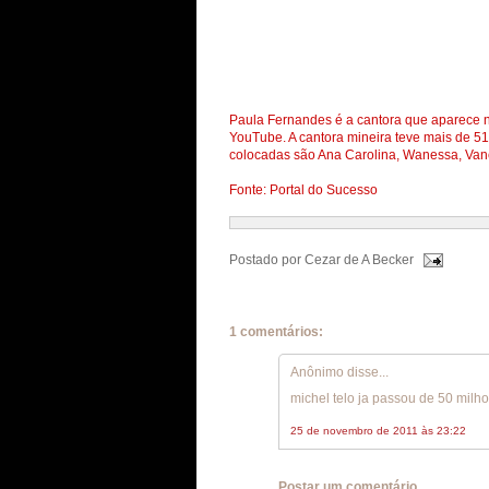
Paula Fernandes é a cantora que aparece n
YouTube. A cantora mineira teve mais de 5
colocadas são Ana Carolina, Wanessa, Van
Fonte: Portal do Sucesso
Postado por
Cezar de A Becker
1 comentários:
Anônimo disse...
michel telo ja passou de 50 milh
25 de novembro de 2011 às 23:22
Postar um comentário