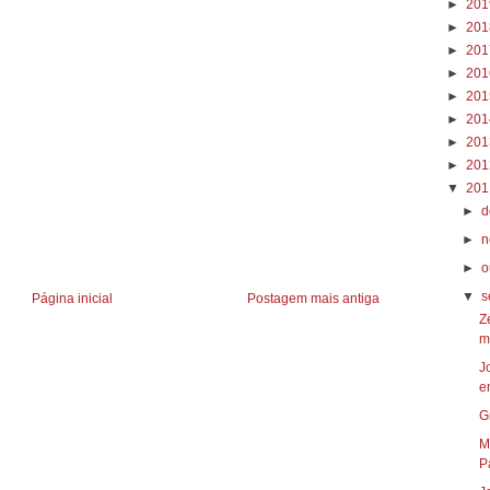
►
20
►
20
►
20
►
20
►
20
►
20
►
20
►
20
▼
20
►
d
►
n
►
o
▼
s
Página inicial
Postagem mais antiga
Z
m
J
e
G
M
P