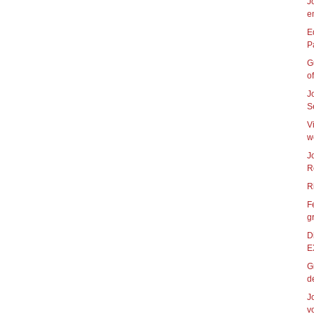
J
e
E
G
of
J
S
V
w
J
R
F
g
D
E
G
de
J
vo