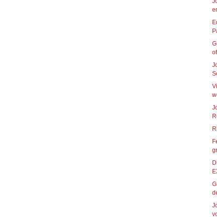
J
e
E
G
of
J
S
V
w
J
R
F
g
D
E
G
de
J
vo