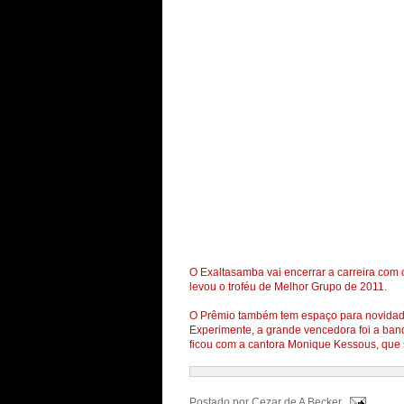
O Exaltasamba vai encerrar a carreira com
levou o troféu de Melhor Grupo de 2011.
O Prêmio também tem espaço para novidade
Experimente, a grande vencedora foi a ban
ficou com a cantora Monique Kessous, que 
Postado por
Cezar de A Becker