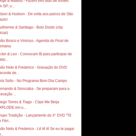
orge & Mateus - Fazem três dias de shows
m SP; u...
dson & Hudson - De volta aos palcos de São
uilherme & Santiago - Bolo Doido (clip
icial)
oão Bosco e Vinicius - Agenda do Final de
emana
ictor & Leo - Convocam fã para participar de
ebc...
oão Neto & Frederico - Gravação do DVD
ecorde de...
ernando & Sorocaba - Se preparam para a
ravação ...
iego Torres & Tiago - Clipe Me Beija
XPLODE em u...
rupo Tradição - Lançamento do 4° DVD "Tô
 Féri...
oão Neto & Frederico - Lê lê lê Se eu te pagar
...