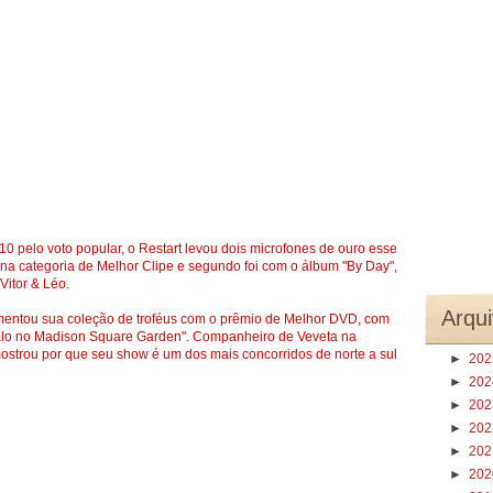
 pelo voto popular, o Restart levou dois microfones de ouro esse
 na categoria de Melhor Clipe e segundo foi com o álbum "By Day",
Vitor & Léo.
Arqui
mentou sua coleção de troféus com o prêmio de Melhor DVD, com
alo no Madison Square Garden". Companheiro de Veveta na
strou por que seu show é um dos mais concorridos de norte a sul
►
20
►
20
►
20
►
20
►
20
►
20