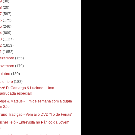
19
(30)
18
(20)
17
(597)
16
(175)
15
(246)
14
(809)
13
(1127)
12
(1613)
11
(1852)
ezembro
(155)
ovembro
(179)
utubro
(130)
etembro
(182)
ezé Di Camargo & Luciano - Uma
adrugada especial!
orge & Mateus - Fim de semana com a dupla
m São ...
rupo Tradição - Vem ai o DVD "Tô de Férias"
ichel Teló - Entrevista no Pânico da Jovem
an