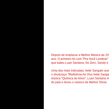
Depois de emplacar a Melhor Música de 2010
ano. O primeiro foi com "Pra Você Lembrar"
que bateu Luan Santana, Nx Zero, Sandy e 
Uma das mais indicadas, Ivete Sangalo au
o showzaço "Multishow Ao Vivo Ivete Sang
música "Química do Amor", Luan Santana mo
do país e levou o caneco de Melhor Show.