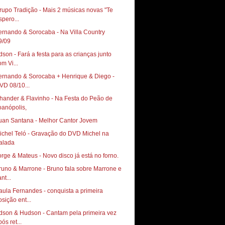
rupo Tradição - Mais 2 músicas novas "Te
spero...
ernando & Sorocaba - Na Villa Country ‏
9/09
dson - Fará a festa para as crianças junto
om Vi...
ernando & Sorocaba + Henrique & Diego -
VD 08/10...
hander & Flavinho - Na Festa do Peão de
oanópolis,
uan Santana - Melhor Cantor Jovem
ichel Teló - Gravação do DVD Michel na
alada
orge & Mateus - Novo disco já está no forno.
runo & Marrone - Bruno fala sobre Marrone e
nt...
aula Fernandes - conquista a primeira
osição ent...
dson & Hudson - Cantam pela primeira vez
ós ret...