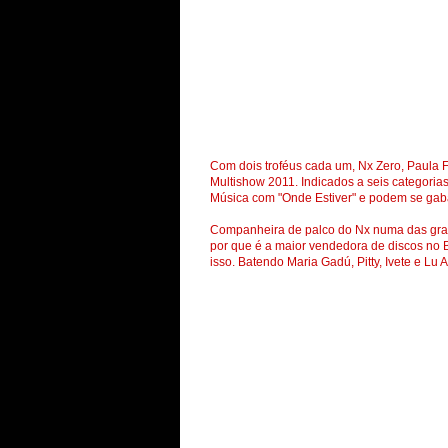
Com dois troféus cada um, Nx Zero, Paula 
Multishow 2011. Indicados a seis categori
Música com "Onde Estiver" e podem se gabar
Companheira de palco do Nx numa das gran
por que é a maior vendedora de discos no Br
isso. Batendo Maria Gadú, Pitty, Ivete e L