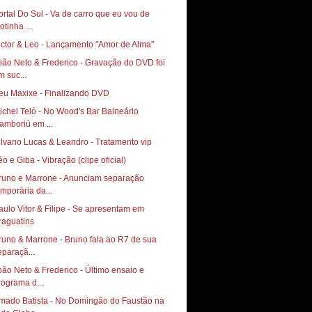
ortal Do Sul - Va de carro que eu vou de
otinha ...
ictor & Leo - Lançamento "Amor de Alma"
oão Neto & Frederico - Gravação do DVD foi
m suc...
eu Maxixe - Finalizando DVD
ichel Teló - No Wood's Bar Balneário
amboriú em ...
ilvano Lucas & Leandro - Tratamento vip
éo e Giba - Vibração (clipe oficial)
runo e Marrone - Anunciam separação
emporária da...
aulo Vitor & Filipe - Se apresentam em
runo & Marrone - Bruno fala ao R7 de sua
eparaçã...
oão Neto & Frederico - Último ensaio e
rograma d...
mado Batista - No Domingão do Faustão na