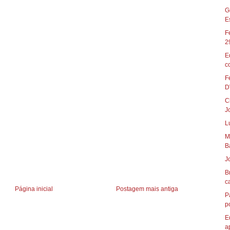
G
E
F
2
E
c
F
D
C
J
L
M
B
J
B
ca
Página inicial
Postagem mais antiga
P
p
E
ap