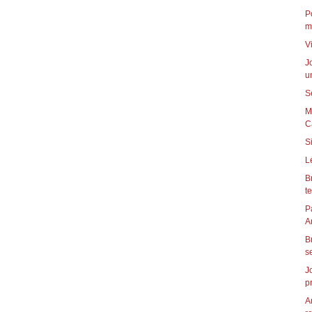
P
m
V
J
u
S
M
C
S
L
B
t
P
B
s
J
p
A