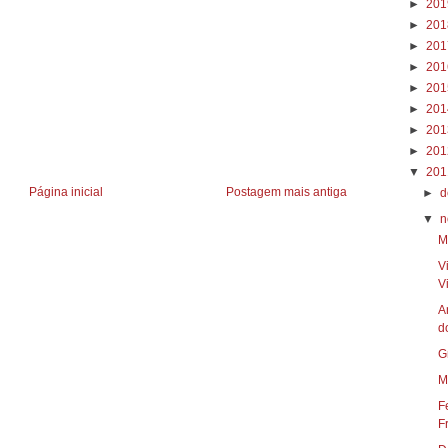
►
20
►
20
►
20
►
20
►
20
►
20
►
20
►
20
▼
20
Página inicial
Postagem mais antiga
►
d
▼
n
M
V
Vi
A
do
G
M
F
F