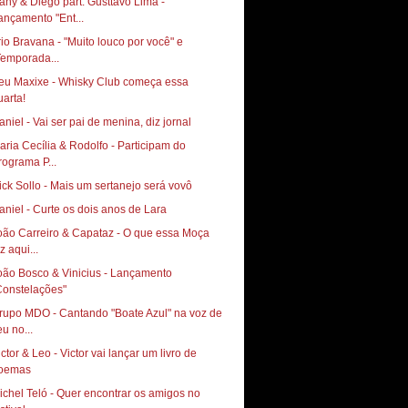
any & Diego part. Gusttavo Lima -
ançamento "Ent...
rio Bravana - "Muito louco por você" e
Temporada...
eu Maxixe - Whisky Club começa essa
aniel - Vai ser pai de menina, diz jornal
aria Cecília & Rodolfo - Participam do
rograma P...
ick Sollo - Mais um sertanejo será vovô
aniel - Curte os dois anos de Lara
oão Carreiro & Capataz - O que essa Moça
z aqui...
oão Bosco & Vinicius - Lançamento
Constelações"
rupo MDO - Cantando "Boate Azul" na voz de
eu no...
ictor & Leo - Victor vai lançar um livro de
oemas
ichel Teló - Quer encontrar os amigos no