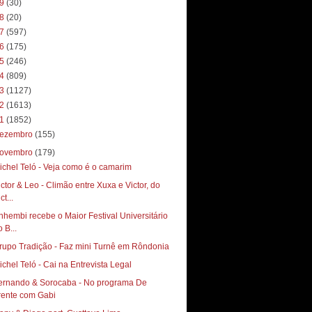
19
(30)
18
(20)
17
(597)
16
(175)
15
(246)
14
(809)
13
(1127)
12
(1613)
11
(1852)
ezembro
(155)
ovembro
(179)
ichel Teló - Veja como é o camarim
ictor & Leo - Climão entre Xuxa e Victor, do
ct...
nhembi recebe o Maior Festival Universitário
 B...
rupo Tradição - Faz mini Turnê em Rôndonia
ichel Teló - Cai na Entrevista Legal
ernando & Sorocaba - No programa De
rente com Gabi