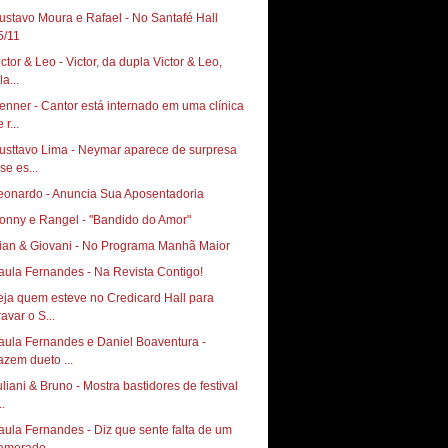
ustavo Moura e Rafael - No Santafé Hall ‏
5/11
ictor & Leo - Victor, da dupla Victor & Leo,
la...
enner - Cantor está internado em uma clínica
 r...
usttavo Lima - Neymar aparece de surpresa
se es...
eonardo - Anuncia Sua Aposentadoria
onny e Rangel - "Bandido do Amor"
ian & Giovani - No Programa Manhã Maior
aula Fernandes - Na Revista Contigo!
eja quem esteve no Credicard Hall para
avar o S...
aula Fernandes e Daniel Boaventura -
azem dueto ...
uliani & Bruno - Mostra bastidores de festival
..
aula Fernandes - Diz que sente falta de um