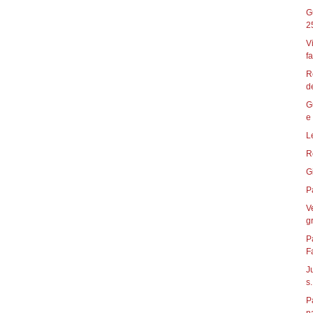
G
2
V
fa
R
de
G
e 
L
R
G
P
V
gr
P
F
J
s.
P