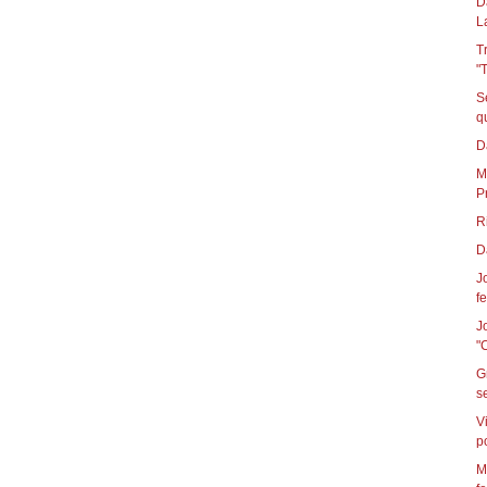
D
L
T
"
S
D
M
P
R
D
J
fe
J
"
G
s
V
p
M