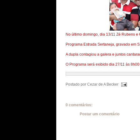
No último domingo, dia 13/11 Zé Rubens e 
Programa Estrada Sertaneja, gravado em Sã
A dupla contagiou a galera e juntos canta
O Programa será exibido dia 27/11 às 8h00
Postado por
Cezar de A Becker
0 comentários:
Postar um comentário