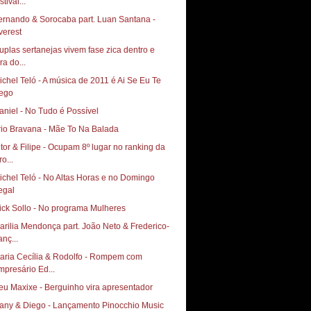
stival...
ernando & Sorocaba part. Luan Santana -
verest
uplas sertanejas vivem fase zica dentro e
ra do...
ichel Teló - A música de 2011 é Ai Se Eu Te
ego
aniel - No Tudo é Possível
rio Bravana - Mãe To Na Balada
itor & Filipe - Ocupam 8º lugar no ranking da
o...
chel Teló - No Altas Horas‏ e no Domingo
arilia Mendonça part. João Neto & Frederico-
anç...
aria Cecília & Rodolfo - Rompem com
mpresário Ed...
eu Maxixe - Berguinho vira apresentador
any & Diego - Lançamento Pinocchio Music