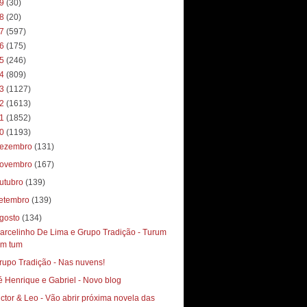
19
(30)
18
(20)
17
(597)
16
(175)
15
(246)
14
(809)
13
(1127)
12
(1613)
11
(1852)
10
(1193)
ezembro
(131)
ovembro
(167)
utubro
(139)
etembro
(139)
gosto
(134)
arcelinho De Lima e Grupo Tradição - Turum
um tum
rupo Tradição - Nas nuvens!
é Henrique e Gabriel - Novo blog
ictor & Leo - Vão abrir próxima novela das