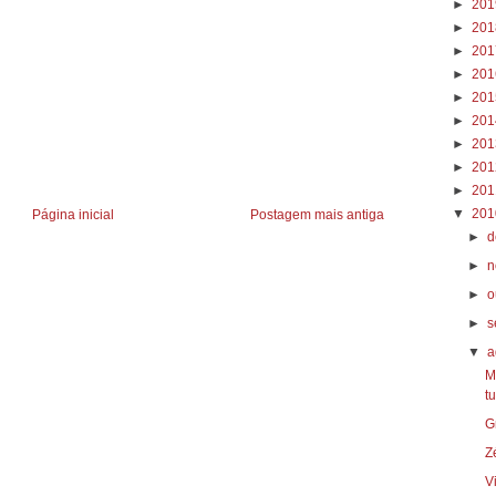
►
20
►
20
►
20
►
20
►
20
►
20
►
20
►
20
►
20
▼
20
Página inicial
Postagem mais antiga
►
d
►
n
►
o
►
s
▼
a
M
t
G
Z
V