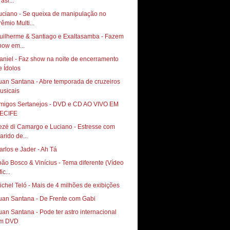
asi...
uciano - Se queixa de manipulação no
rêmio Multi...
uilherme & Santiago e Exaltasamba - Fazem
how em...
aniel - Faz show na noite de encerramento
e Ídolos
uan Santana - Abre temporada de cruzeiros
usicais
migos Sertanejos - DVD e CD AO VIVO EM
ECIFE
ezé di Camargo e Luciano - Estresse com
arido de...
arlos e Jader - Ah Tá
oão Bosco & Vinícius - Tema diferente (Vídeo
ic...
ichel Teló - Mais de 4 milhões de exibições
uan Santana - De Frente com Gabi
uan Santana - Pode ter astro internacional
m DVD