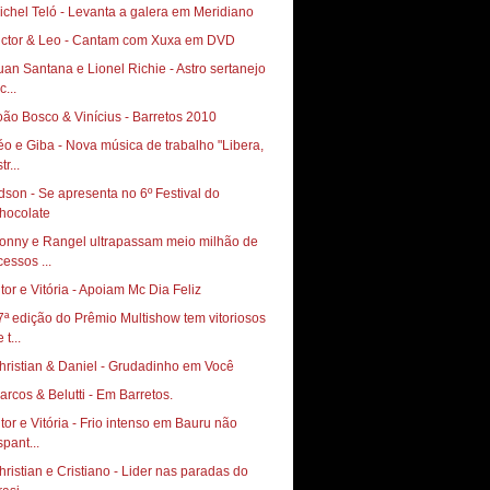
ichel Teló - Levanta a galera em Meridiano
ictor & Leo - Cantam com Xuxa em DVD
uan Santana e Lionel Richie - Astro sertanejo
c...
oão Bosco & Vinícius - Barretos 2010
éo e Giba - Nova música de trabalho "Libera,
tr...
dson - Se apresenta no 6º Festival do
hocolate
onny e Rangel ultrapassam meio milhão de
cessos ...
itor e Vitória - Apoiam Mc Dia Feliz
7ª edição do Prêmio Multishow tem vitoriosos
 t...
hristian & Daniel - Grudadinho em Você
arcos & Belutti - Em Barretos.
itor e Vitória - Frio intenso em Bauru não
spant...
hristian e Cristiano - Lider nas paradas do