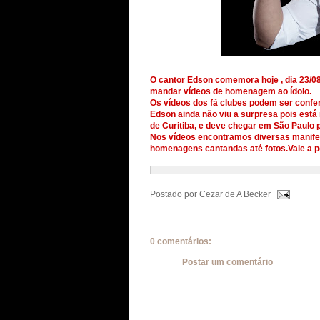
O cantor Edson comemora hoje , dia 23/08
mandar vídeos de homenagem ao ídolo.
Os vídeos dos fã clubes podem ser confer
Edson ainda não viu a surpresa pois está
de Curitiba, e deve chegar em São Paulo p
Nos vídeos encontramos diversas manifes
homenagens cantandas até fotos.Vale a pe
Postado por
Cezar de A Becker
0 comentários:
Postar um comentário