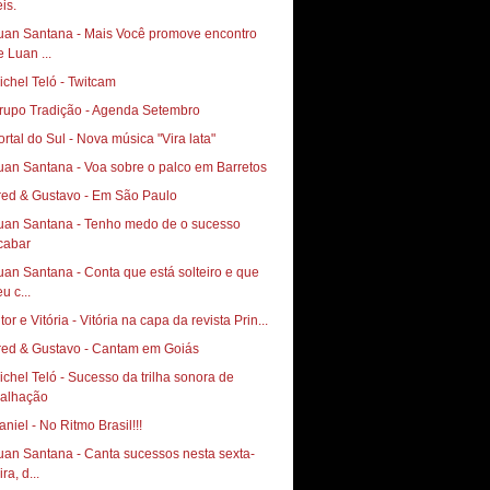
is.
uan Santana - Mais Você promove encontro
e Luan ...
ichel Teló - Twitcam
rupo Tradição - Agenda Setembro
ortal do Sul - Nova música "Vira lata"
uan Santana - Voa sobre o palco em Barretos
uan Santana - Tenho medo de o sucesso
cabar
uan Santana - Conta que está solteiro e que
u c...
tor e Vitória - Vitória na capa da revista Prin...
red & Gustavo - Cantam em Goiás
ichel Teló - Sucesso da trilha sonora de
uan Santana - Canta sucessos nesta sexta-
ira, d...