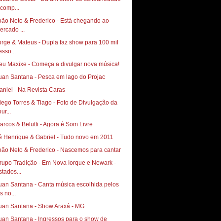
 comp...
oão Neto & Frederico - Está chegando ao
ercado ...
orge & Mateus - Dupla faz show para 100 mil
esso...
eu Maxixe - Começa a divulgar nova música!
uan Santana - Pesca em lago do Projac
aniel - Na Revista Caras
go Torres & Tiago‏ - Foto de Divulgação da
ur...
arcos & Belutti - Agora é Som Livre
é Henrique & Gabriel - Tudo novo em 2011
oão Neto & Frederico - Nascemos para cantar
rupo Tradição - Em Nova Iorque e Newark -
stados...
uan Santana - Canta música escolhida pelos
s no...
uan Santana - Show Araxá - MG
uan Santana - Ingressos para o show de