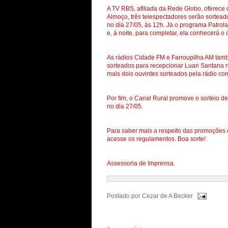
A TV RBS, afiliada da Rede Globo, oferece
Almoço, três telespectadores serão sortead
no dia 27/05, às 12h. Já o programa Patrola
e, à noite, para completar, ela conhecerá o
As rádios Cidade FM e Farroupilha AM tam
sorteados para recepcionar Luan Santana n
mais dois ouvintes sorteados pela rádio co
Por fim, o Canal Rural promove o sorteio 
no dia 27/05.
Para saber mais a respeito das promoções e
acesse os regulamentos. Boa sorte!
Assessoria de Imprensa.
Postado por
Cezar de A Becker