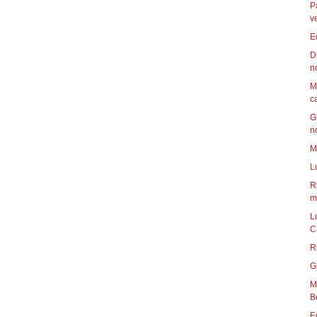
P
v
E
D
n
M
c
G
n
M
L
R
mu
L
C
R
G
Mun
B
E