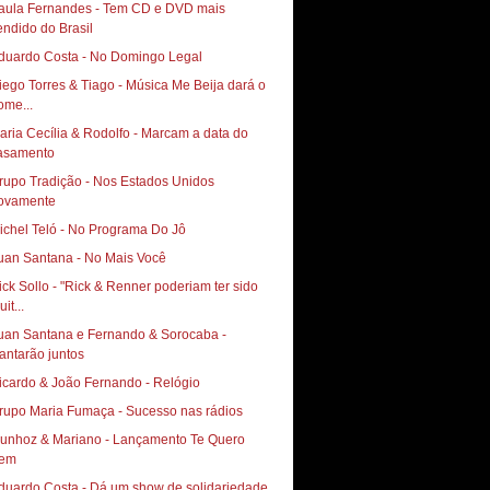
aula Fernandes - Tem CD e DVD mais
endido do Brasil
duardo Costa - No Domingo Legal
iego Torres & Tiago - Música Me Beija dará o
ome...
aria Cecília & Rodolfo - Marcam a data do
asamento
rupo Tradição - Nos Estados Unidos
ovamente
ichel Teló - No Programa Do Jô
uan Santana - No Mais Você
ick Sollo - "Rick & Renner poderiam ter sido
it...
uan Santana e Fernando & Sorocaba -
antarão juntos
icardo & João Fernando - Relógio
rupo Maria Fumaça - Sucesso nas rádios
hoz & Mariano‏ - Lançamento Te Quero
em
duardo Costa - Dá um show de solidariedade