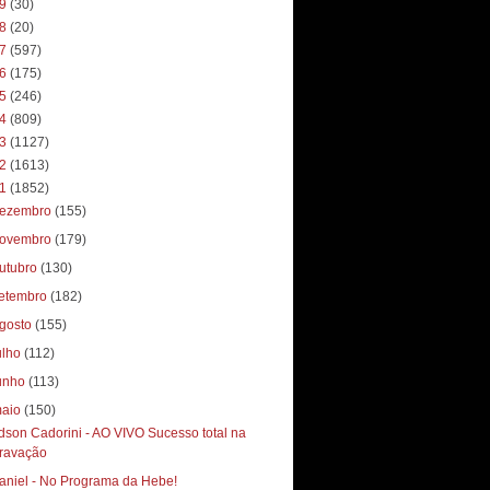
19
(30)
18
(20)
17
(597)
16
(175)
15
(246)
14
(809)
13
(1127)
12
(1613)
11
(1852)
ezembro
(155)
ovembro
(179)
utubro
(130)
etembro
(182)
gosto
(155)
ulho
(112)
unho
(113)
aio
(150)
dson Cadorini - AO VIVO Sucesso total‏ na
ravação