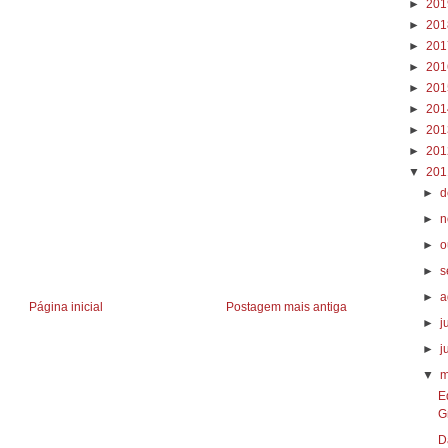
►
20
►
20
►
20
►
20
►
20
►
20
►
20
►
20
▼
20
►
d
►
n
►
o
►
s
►
a
Página inicial
Postagem mais antiga
►
j
►
j
▼
m
E
G