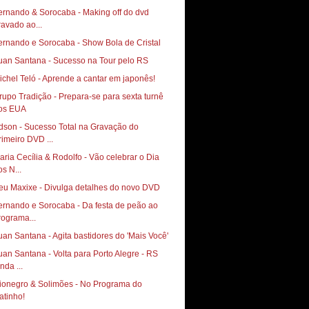
ernando & Sorocaba - Making off do dvd
ravado ao...
ernando e Sorocaba - Show Bola de Cristal
uan Santana - Sucesso na Tour pelo RS
ichel Teló - Aprende a cantar em japonês!
rupo Tradição - Prepara-se para sexta turnê
os EUA
dson - Sucesso Total na Gravação do
rimeiro DVD ...
aria Cecília & Rodolfo - Vão celebrar o Dia
os N...
eu Maxixe - Divulga detalhes do novo DVD
ernando e Sorocaba - Da festa de peão ao
rograma...
uan Santana - Agita bastidores do 'Mais Você'
uan Santana - Volta para Porto Alegre - RS
nda ...
ionegro & Solimões - No Programa do