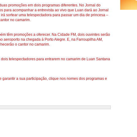
 duas promoções em dois programas diferentes. No Jornal do
os para acompanhar a entrevista ao vivo que Luan dará ao Jornal
 irá sortear uma telespectadora para passar um dia de princesa –
 cantor no camarim.
bém têm promoções a oferecer. Na Cidade FM, dois ouvintes serão
o aeroporto na chegada à Porto Alegre. E, na Farroupilha AM,
nhecerão o cantor no camarim.
de dois telespectadores para entrarem no camarim de Luan Santana
 garantir a sua participação, clique nos nomes dos programas e