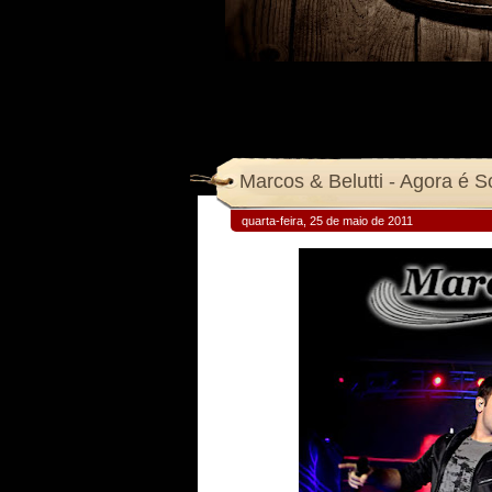
Marcos & Belutti - Agora é S
quarta-feira, 25 de maio de 2011