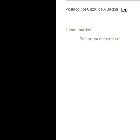
Postado por
Cezar de A Becker
0 comentários:
Postar um comentário