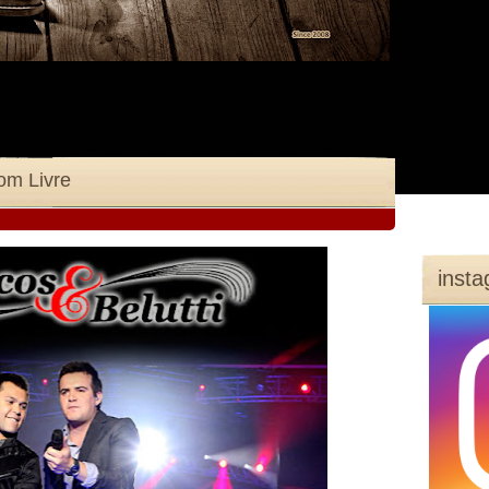
om Livre
inst