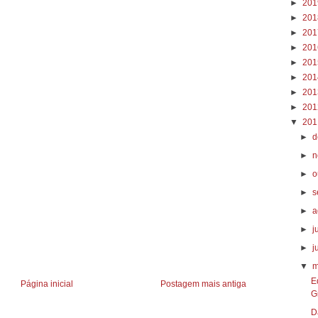
►
20
►
20
►
20
►
20
►
20
►
20
►
20
►
20
▼
20
►
d
►
n
►
o
►
s
►
a
►
j
►
j
▼
m
E
Página inicial
Postagem mais antiga
G