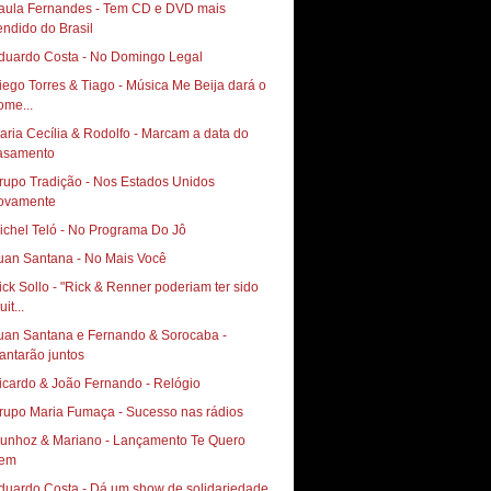
aula Fernandes - Tem CD e DVD mais
endido do Brasil
duardo Costa - No Domingo Legal
iego Torres & Tiago - Música Me Beija dará o
ome...
aria Cecília & Rodolfo - Marcam a data do
asamento
rupo Tradição - Nos Estados Unidos
ovamente
ichel Teló - No Programa Do Jô
uan Santana - No Mais Você
ick Sollo - "Rick & Renner poderiam ter sido
it...
uan Santana e Fernando & Sorocaba -
antarão juntos
icardo & João Fernando - Relógio
rupo Maria Fumaça - Sucesso nas rádios
hoz & Mariano‏ - Lançamento Te Quero
em
duardo Costa - Dá um show de solidariedade