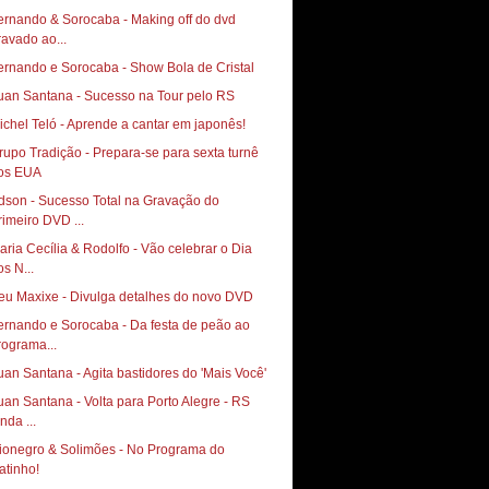
ernando & Sorocaba - Making off do dvd
ravado ao...
ernando e Sorocaba - Show Bola de Cristal
uan Santana - Sucesso na Tour pelo RS
ichel Teló - Aprende a cantar em japonês!
rupo Tradição - Prepara-se para sexta turnê
os EUA
dson - Sucesso Total na Gravação do
rimeiro DVD ...
aria Cecília & Rodolfo - Vão celebrar o Dia
os N...
eu Maxixe - Divulga detalhes do novo DVD
ernando e Sorocaba - Da festa de peão ao
rograma...
uan Santana - Agita bastidores do 'Mais Você'
uan Santana - Volta para Porto Alegre - RS
nda ...
ionegro & Solimões - No Programa do