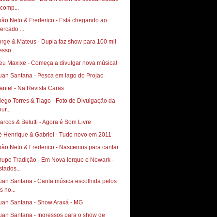
 comp...
oão Neto & Frederico - Está chegando ao
ercado ...
orge & Mateus - Dupla faz show para 100 mil
esso...
eu Maxixe - Começa a divulgar nova música!
uan Santana - Pesca em lago do Projac
aniel - Na Revista Caras
go Torres & Tiago‏ - Foto de Divulgação da
ur...
arcos & Belutti - Agora é Som Livre
é Henrique & Gabriel - Tudo novo em 2011
oão Neto & Frederico - Nascemos para cantar
rupo Tradição - Em Nova Iorque e Newark -
stados...
uan Santana - Canta música escolhida pelos
s no...
uan Santana - Show Araxá - MG
uan Santana - Ingressos para o show de