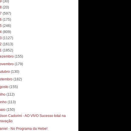
19
(30)
18
(20)
17
(597)
16
(175)
15
(246)
14
(809)
13
(1127)
12
(1613)
11
(1852)
ezembro
(155)
ovembro
(179)
utubro
(130)
etembro
(182)
gosto
(155)
ulho
(112)
unho
(113)
aio
(150)
dson Cadorini - AO VIVO Sucesso total‏ na
ravação