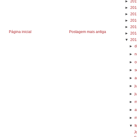
►
20
►
20
►
20
►
20
►
20
Página inicial
Postagem mais antiga
►
20
▼
20
►
d
►
n
►
o
►
s
►
a
►
j
►
j
►
m
►
a
►
m
▼
f
J