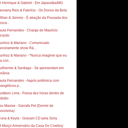
é Henrique & Gabriel - Em Japaraíba/MG
eovany Reis & Fabrício - Os Donos da Bola
illian & Júnnior - É atração da Pousada dos
esca...
aula Fernandes - Charge de Maurício
icardo
unhoz & Mariano - Comunicado
ancelamento show Rá...
unhoz & Mariano - "Nunca imaginei que eu
ia con...
uilherme & Santiago - Se apresentam em
oiânia
aula Fernandes - Aapós polêmica com
vangélicos p...
usttavo Lima - Passa dez horas dentro de
stúdio
eu Maxixe - Garrafa Pet (Dormir de
onchinha)
runa & Keyla - Gravam CD pela Sony
9 Março Aniversário da Casa Do Cowboy