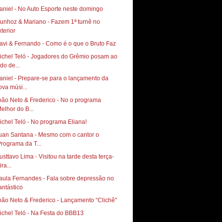
aniel - No Auto Esporte neste domingo
unhoz & Mariano - Fazem 1ª turnê no
xterior
avi & Fernando - Como é o que o Bruto Faz
ichel Teló - Jogadores do Grêmio posam ao
do de...
aniel - Prepare-se para o lançamento da
ova músi...
oão Neto & Frederico - No o programa
Melhor do B...
ichel Teló - No programa Eliana!
uan Santana - Mesmo com o cantor o
Programa da T...
usttavo Lima - Visitou na tarde desta terça-
ira...
aula Fernandes - Fala sobre depressão no
antástico
oão Neto & Frederico - Lançamento “Clichê"
ichel Teló - Na Festa do BBB13