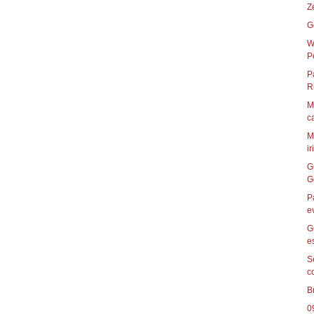
Z
G
W
P
P
R
M
c
M
ir
G
G
P
e
G
e
S
c
B
0