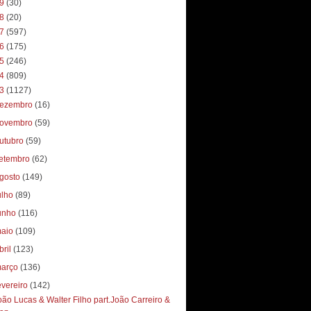
19
(30)
18
(20)
17
(597)
16
(175)
15
(246)
14
(809)
13
(1127)
ezembro
(16)
ovembro
(59)
utubro
(59)
etembro
(62)
gosto
(149)
ulho
(89)
unho
(116)
aio
(109)
bril
(123)
arço
(136)
evereiro
(142)
oão Lucas & Walter Filho part.João Carreiro &