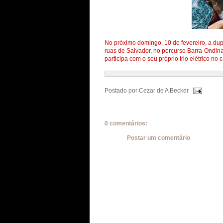
No próximo domingo, 10 de fevereiro, a du
ruas de Salvador, no percurso Barra-Ondina
participa com o seu próprio trio elétrico no 
Postado por
Cezar de A Becker
0 comentários:
Postar um comentário