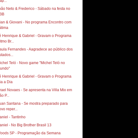
ap...
oão Neto & Frederico - Sábado na festa no
BB
ian & Giovani - No programa Encontro com
átima
é Henrique & Gabriel - Gravam o Programa
tmo Br...
aula Fernandes - Aagradece ao público dos
stados...
ichel Teló - Novo game "Michel Teló no
undo"
é Henrique & Gabriel - Gravam o Programa
ia a Dia
srael Novaes - Se apresenta na Villa Mix em
o P...
uan Santana - Se mostra preparado para
ovo reper...
aniel - Tantinho
aniel - No Big Brother Brasil 13
oods SP - Programação da Semana