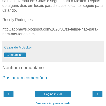
saiu da fazenda em Goiás e seguiu para o México. Depois
de alguns dias em locais paradisíacos, o cantor seguiu para
Orlando.
Rosely Rodrigues
http://agbnews.blogspot.com/2020/01/ze-felipe-nao-para-
nem-nas-ferias.html
Cezar de A Becker
Compartilhar
Nenhum comentário:
Postar um comentário
‹
›
Página inicial
Ver versão para a web