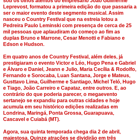
sob os olhos atentos do empresário João Guilherme
Leprevost, formatou a primeira edição do que passaria a
ser o maior evento deste segmento musical. Assim
nasceu o Country Festival que na estreia lotou a
Pedreira Paulo Leminski com presença de cerca de 25
mil pessoas que aplaudiram do começo ao fim as
duplas Bruno e Marrone, Cesar Menotti e Fabiano e
Edson e Hudson.
Em quatro anos de Country Festival, além deles, já
prestigiaram o evento Victor e Léo, Hugo Pena e Gabriel
e Álvaro e Daniel, Jeann e Julio, Maria Cecília & Rodolfo,
Fernando e Sorocaba, Luan Santana, Jorge e Mateus,
Gusttavo Lima, Guilherme e Santiago, Michel Teló, Hugo
e Tiago, João Carreiro e Capataz, entre outros. E, ao
contrário do que poderia parecer, o megaevento
sertanejo se expandiu para outras cidades e hoje
acumula em seu histórico edições realizadas em
Londrina, Maringá, Ponta Grossa, Guarapuava,
Cascavel e Cuiabá (MT).
Agora, sua quinta temporada chega dia 2 de abril,
majestosa. Quinze atrações se dividirão em três