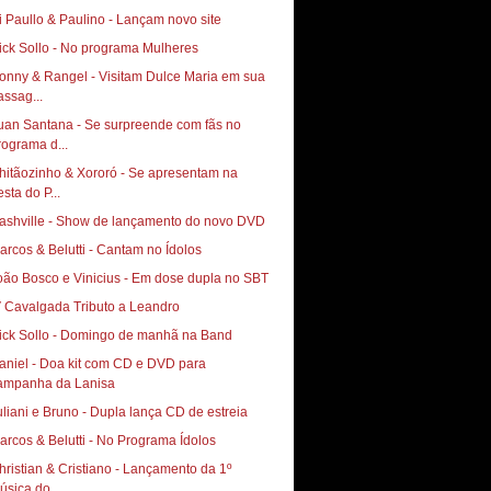
i Paullo & Paulino - Lançam novo site
ick Sollo - No programa Mulheres
onny & Rangel - Visitam Dulce Maria em sua
assag...
uan Santana - Se surpreende com fãs no
rograma d...
hitãozinho & Xororó - Se apresentam na
sta do P...
ashville - Show de lançamento do novo DVD
arcos & Belutti - Cantam no Ídolos
oão Bosco e Vinicius - Em dose dupla no SBT
V Cavalgada Tributo a Leandro
ick Sollo - Domingo de manhã na Band
aniel - Doa kit com CD e DVD para
ampanha da Lanisa
uliani e Bruno - Dupla lança CD de estreia
arcos & Belutti - No Programa Ídolos
hristian & Cristiano - Lançamento da 1º
úsica do...