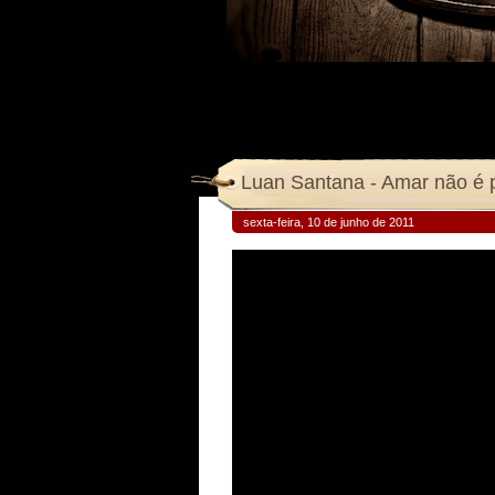
Luan Santana - Amar não é 
sexta-feira, 10 de junho de 2011