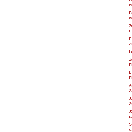
L
b
Edu
n
Z
C
R
A
L
Zé 
Pi
D
P
A
S
J
S
J
pa
S
s