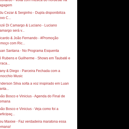
eonardo - Volta com música do nordeste na
agagem
 Cezar & Serginho‏ - Dupla disponibiliza
ovo C...
ezé Di Camargo & Luciano - Luciano
amargo será v...
icardo & João Fernando - #Promoção
lmoço com Ric...
uan Santana - No Programa Esquenta
Rubens e Guilherme‏ - Shows em Taubaté e
raca...
any & Diego - Parceira Fechada com a
inocchio Music
nderson Silva solta a voz inspirado em Luan
anta...
oão Bosco e Vinicius - Agenda do Final de
emana
oão Bosco e Vinicius - Veja como foi a
rticipaç...
eu Maxixe - Faz verdadeira maratona essa
emana!