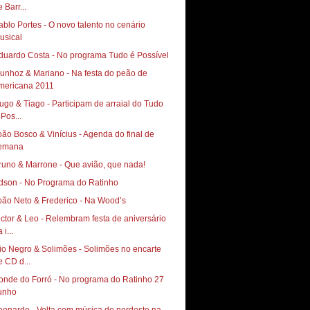
 Barr...
ablo Portes - O novo talento no cenário
usical
duardo Costa - No programa Tudo é Possível
unhoz & Mariano - Na festa do peão de
mericana 2011
ugo & Tiago - Participam de arraial do Tudo
 Pos...
oão Bosco & Vinícius - Agenda do final de
emana
runo & Marrone - Que avião, que nada!
dson - No Programa do Ratinho
oão Neto & Frederico - Na Wood’s
ictor & Leo - Relembram festa de aniversário
 i...
io Negro & Solimões - Solimões no encarte
e CD d...
onde do Forró - No programa do Ratinho 27
unho