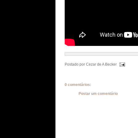
Postado por
Cezar de A Becker
0 comentários:
Postar um comentário