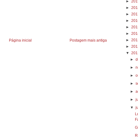
►
20
►
20
►
20
►
20
►
20
►
20
►
20
Página inicial
Postagem mais antiga
►
20
▼
20
►
d
►
n
►
o
►
s
►
a
►
j
▼
j
L
F
G
R