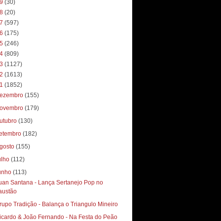
19
(30)
18
(20)
17
(597)
16
(175)
15
(246)
14
(809)
13
(1127)
12
(1613)
11
(1852)
ezembro
(155)
ovembro
(179)
utubro
(130)
etembro
(182)
gosto
(155)
ulho
(112)
unho
(113)
uan Santana - Lança Sertanejo Pop no
austão
rupo Tradição - Balança o Triangulo Mineiro
icardo & João Fernando - Na Festa do Peão