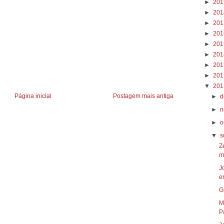
►
20
►
20
►
20
►
20
►
20
►
20
►
20
►
20
▼
20
Página inicial
Postagem mais antiga
►
d
►
n
►
o
▼
s
Z
m
J
e
G
M
P