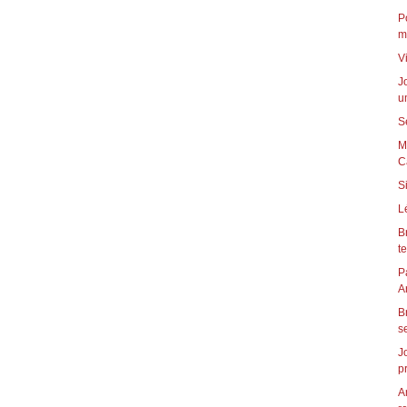
P
m
V
J
u
S
M
C
S
L
B
t
P
B
s
J
p
A