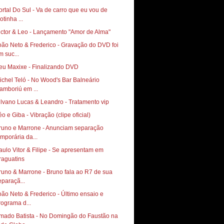
ortal Do Sul - Va de carro que eu vou de
otinha ...
ictor & Leo - Lançamento "Amor de Alma"
oão Neto & Frederico - Gravação do DVD foi
m suc...
eu Maxixe - Finalizando DVD
ichel Teló - No Wood's Bar Balneário
amboriú em ...
ilvano Lucas & Leandro - Tratamento vip
éo e Giba - Vibração (clipe oficial)
runo e Marrone - Anunciam separação
emporária da...
aulo Vitor & Filipe - Se apresentam em
runo & Marrone - Bruno fala ao R7 de sua
eparaçã...
oão Neto & Frederico - Último ensaio e
rograma d...
mado Batista - No Domingão do Faustão na