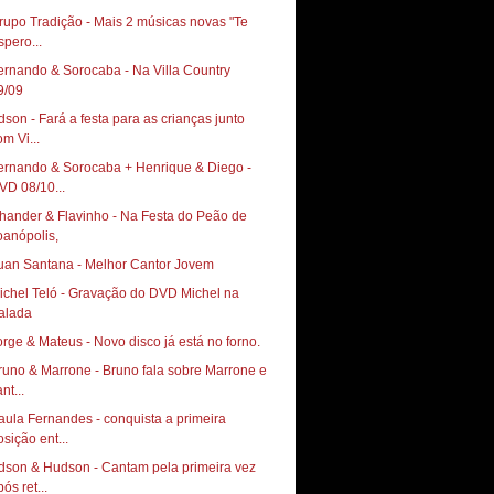
rupo Tradição - Mais 2 músicas novas "Te
spero...
ernando & Sorocaba - Na Villa Country ‏
9/09
dson - Fará a festa para as crianças junto
om Vi...
ernando & Sorocaba + Henrique & Diego -
VD 08/10...
hander & Flavinho - Na Festa do Peão de
oanópolis,
uan Santana - Melhor Cantor Jovem
ichel Teló - Gravação do DVD Michel na
alada
orge & Mateus - Novo disco já está no forno.
runo & Marrone - Bruno fala sobre Marrone e
nt...
aula Fernandes - conquista a primeira
osição ent...
dson & Hudson - Cantam pela primeira vez
ós ret...