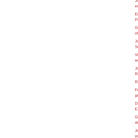
J
e
E
G
of
J
S
V
w
J
R
F
g
D
E
G
de
J
vo