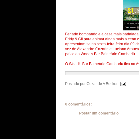
Feriado bombando e a casa mais badalada d
Eddy & Gil para animar ainda mais a cena 
apresentam-se na sexta-feira-feira dia 09 
vez de Alexandre Cazarin e Luciana Arouca
palco do Wood's Bar Balneário Camboriú.
O Wood's Bar Balneário Camboriú fica na Av
Postado por
Cezar de A Becker
0 comentários:
Postar um comentário