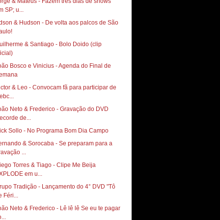
orge & Mateus - Fazem três dias de shows
m SP; u...
dson & Hudson - De volta aos palcos de São
uilherme & Santiago - Bolo Doido (clip
icial)
oão Bosco e Vinicius - Agenda do Final de
emana
ictor & Leo - Convocam fã para participar de
ebc...
oão Neto & Frederico - Gravação do DVD
ecorde de...
ernando & Sorocaba - Se preparam para a
ravação ...
iego Torres & Tiago - Clipe Me Beija
XPLODE em u...
rupo Tradição - Lançamento do 4° DVD "Tô
 Féri...
oão Neto & Frederico - Lê lê lê Se eu te pagar
...