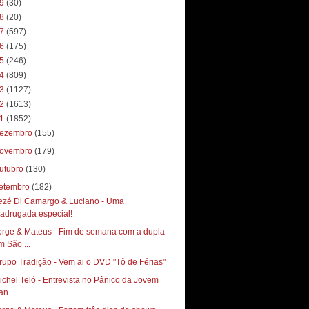
19
(30)
18
(20)
17
(597)
16
(175)
15
(246)
14
(809)
13
(1127)
12
(1613)
11
(1852)
ezembro
(155)
ovembro
(179)
utubro
(130)
etembro
(182)
ezé Di Camargo & Luciano - Uma
adrugada especial!
orge & Mateus - Fim de semana com a dupla
m São ...
rupo Tradição - Vem ai o DVD "Tô de Férias"
ichel Teló - Entrevista no Pânico da Jovem
an