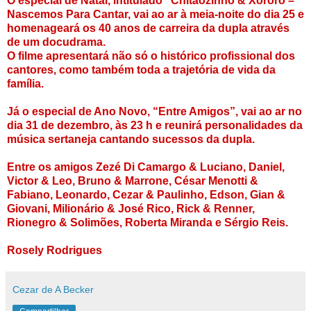
O especial de Natal, intitulado “Chitãozinho & Xororó –
Nascemos Para Cantar, vai ao ar à meia-noite do dia 25 e
homenageará os 40 anos de carreira da dupla através
de um docudrama.
O filme apresentará não só o histórico profissional dos
cantores, como também toda a trajetória de vida da
família.
Já o especial de Ano Novo, “Entre Amigos”, vai ao ar no
dia 31 de dezembro, às 23 h e reunirá personalidades da
música sertaneja cantando sucessos da dupla.
Entre os amigos Zezé Di Camargo & Luciano, Daniel,
Victor & Leo, Bruno & Marrone, César Menotti &
Fabiano, Leonardo, Cezar & Paulinho, Edson, Gian &
Giovani, Milionário & José Rico, Rick & Renner,
Rionegro & Solimões, Roberta Miranda e Sérgio Reis.
Rosely Rodrigues
Cezar de A Becker