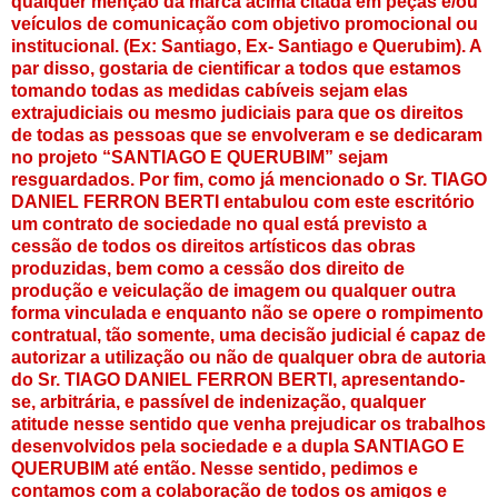
qualquer menção da marca acima citada em peças e/ou
veículos de comunicação com objetivo promocional ou
institucional. (Ex: Santiago, Ex- Santiago e Querubim). A
par disso, gostaria de cientificar a todos que estamos
tomando todas as medidas cabíveis sejam elas
extrajudiciais ou mesmo judiciais para que os direitos
de todas as pessoas que se envolveram e se dedicaram
no projeto “SANTIAGO E QUERUBIM” sejam
resguardados. Por fim, como já mencionado o Sr. TIAGO
DANIEL FERRON BERTI entabulou com este escritório
um contrato de sociedade no qual está previsto a
cessão de todos os direitos artísticos das obras
produzidas, bem como a cessão dos direito de
produção e veiculação de imagem ou qualquer outra
forma vinculada e enquanto não se opere o rompimento
contratual, tão somente, uma decisão judicial é capaz de
autorizar a utilização ou não de qualquer obra de autoria
do Sr. TIAGO DANIEL FERRON BERTI, apresentando-
se, arbitrária, e passível de indenização, qualquer
atitude nesse sentido que venha prejudicar os trabalhos
desenvolvidos pela sociedade e a dupla SANTIAGO E
QUERUBIM até então. Nesse sentido, pedimos e
contamos com a colaboração de todos os amigos e