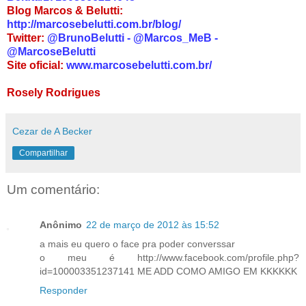
Blog Marcos & Belutti:
http://marcosebelutti.com.br/blog/
Twitter:
@BrunoBelutti - @Marcos_MeB -
@MarcoseBelutti
Site oficial:
www.marcosebelutti.com.br/
Rosely Rodrigues
Cezar de A Becker
Compartilhar
Um comentário:
Anônimo
22 de março de 2012 às 15:52
a mais eu quero o face pra poder converssar
o meu é http://www.facebook.com/profile.php?
id=100003351237141 ME ADD COMO AMIGO EM KKKKKK
Responder