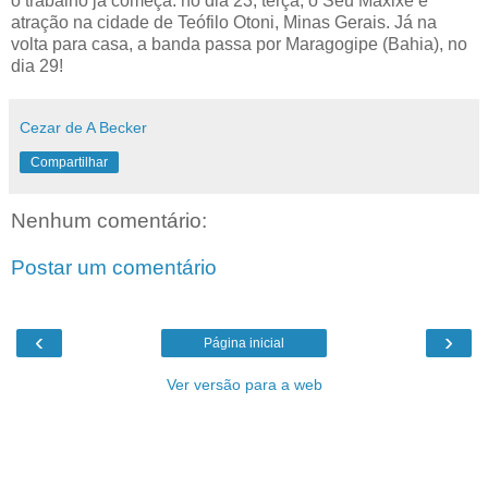
o trabalho já começa: no dia 23, terça, o Seu Maxixe é
atração na cidade de Teófilo Otoni, Minas Gerais. Já na
volta para casa, a banda passa por Maragogipe (Bahia), no
dia 29!
Cezar de A Becker
Compartilhar
Nenhum comentário:
Postar um comentário
‹
›
Página inicial
Ver versão para a web