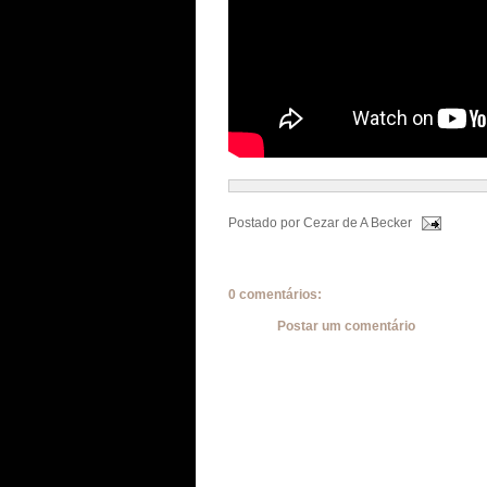
Postado por
Cezar de A Becker
0 comentários:
Postar um comentário