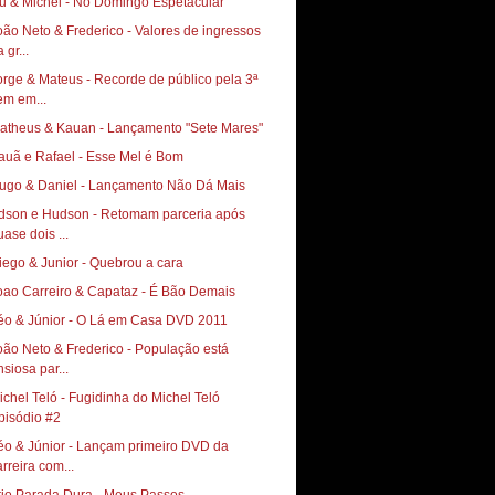
ú & Michel - No Domingo Espetacular
oão Neto & Frederico - Valores de ingressos
 gr...
orge & Mateus - Recorde de público pela 3ª
em em...
atheus & Kauan - Lançamento "Sete Mares"
auã e Rafael - Esse Mel é Bom
ugo & Daniel - Lançamento Não Dá Mais
dson e Hudson - Retomam parceria após
uase dois ...
iego & Junior - Quebrou a cara
oao Carreiro & Capataz - É Bão Demais
éo & Júnior - O Lá em Casa DVD 2011
oão Neto & Frederico - População está
nsiosa par...
ichel Teló - Fugidinha do Michel Teló
pisódio #2
éo & Júnior - Lançam primeiro DVD da
arreira com...