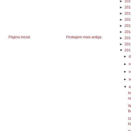
►
20
►
20
►
20
►
20
►
20
►
20
Página inicial
Postagem mais antiga
►
20
►
20
▼
20
►
d
►
n
►
o
►
s
▼
a
I
se
W
B
G
N