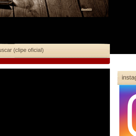
car (clipe oficial)
inst