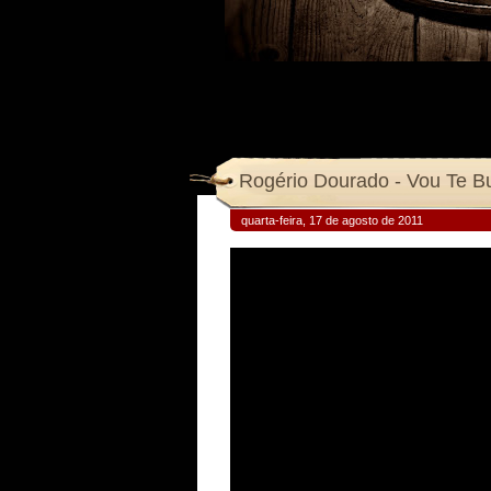
Rogério Dourado - Vou Te Bus
quarta-feira, 17 de agosto de 2011