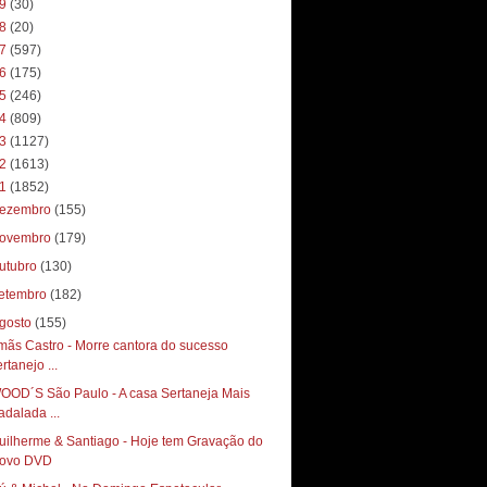
19
(30)
18
(20)
17
(597)
16
(175)
15
(246)
14
(809)
13
(1127)
12
(1613)
11
(1852)
ezembro
(155)
ovembro
(179)
utubro
(130)
etembro
(182)
gosto
(155)
rmãs Castro - Morre cantora do sucesso
rtanejo ...
OOD´S São Paulo - A casa Sertaneja Mais
adalada ...
uilherme & Santiago - Hoje tem Gravação do
ovo DVD