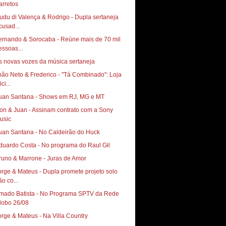
arretos
udu di Valença & Rodrigo - Dupla sertaneja
cusad...
ernando & Sorocaba - Reúne mais de 70 mil
essoas...
s novas vozes da música sertaneja
oão Neto & Frederico - "Tá Combinado": Loja
ici...
uan Santana - Shows em RJ, MG e MT
on & Juan - Assinam contrato com a Sony
usic
uan Santana - No Caldeirão do Huck
duardo Costa - No programa do Raul Gil
runo & Marrone - Juras de Amor
orge & Mateus - Dupla promete projeto solo
ão co...
mado Batista - No Programa SPTV da Rede
lobo 26/08
orge & Mateus - Na Villa Country