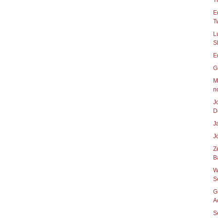
T
E
Tw
L
S
E
G
M
n
J
D
J
J
Z
B
W
S
G
A
S