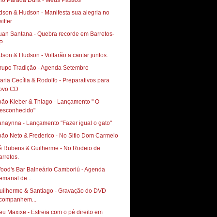
rio Parada Dura - Meus Passos
dson & Hudson - Manifesta sua alegria no
itter
uan Santana - Quebra recorde em Barretos-
P
dson & Hudson - Voltarão a cantar juntos.
rupo Tradição - Agenda Setembro
aria Cecília & Rodolfo - Preparativos para
ovo CD
oão Kleber & Thiago - Lançamento " O
esconhecido"
anaynna - Lançamento "Fazer igual o gato"
oão Neto & Frederico - No Sitio Dom Carmelo
é Rubens & Guilherme - No Rodeio de
arretos.
ood's Bar Balneário Camboriú - Agenda
emanal de...
uilherme & Santiago - Gravação do DVD
companhem...
eu Maxixe - Estreia com o pé direito em