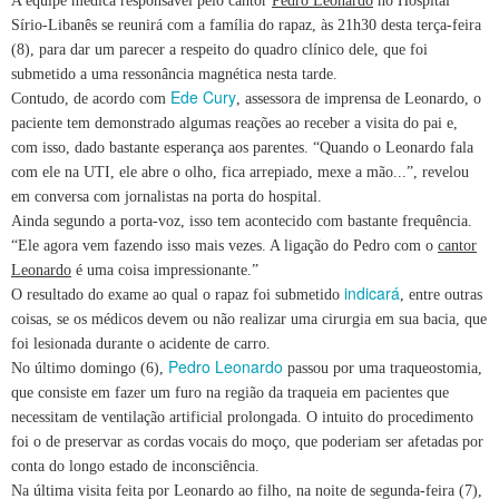
A equipe médica responsável pelo cantor
Pedro Leonardo
no Hospital
Sírio-Libanês se reunirá com a família do rapaz, às 21h30 desta terça-feira
(8), para dar um parecer a respeito do quadro clínico dele, que foi
submetido a uma ressonância magnética nesta tarde.
Ede Cury
Contudo, de acordo com
, assessora de imprensa de Leonardo, o
paciente tem demonstrado algumas reações ao receber a visita do pai e,
com isso, dado bastante esperança aos parentes. “Quando o Leonardo fala
com ele na UTI, ele abre o olho, fica arrepiado, mexe a mão...”, revelou
em conversa com jornalistas na porta do hospital.
Ainda segundo a porta-voz, isso tem acontecido com bastante frequência.
“Ele agora vem fazendo isso mais vezes. A ligação do Pedro com o
cantor
Leonardo
é uma coisa impressionante.”
indicará
O resultado do exame ao qual o rapaz foi submetido
, entre outras
coisas, se os médicos devem ou não realizar uma cirurgia em sua bacia, que
foi lesionada durante o acidente de carro.
Pedro Leonardo
No último domingo (6),
passou por uma traqueostomia,
que consiste em fazer um furo na região da traqueia em pacientes que
necessitam de ventilação artificial prolongada. O intuito do procedimento
foi o de preservar as cordas vocais do moço, que poderiam ser afetadas por
conta do longo estado de inconsciência.
Na última visita feita por Leonardo ao filho, na noite de segunda-feira (7),