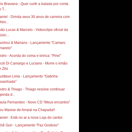
rio Bravana - Quer curtir a balada por conta
 T...
aniel - Drinda seus 30 anos de carreira com
Alm...
oão Lucas & Marcelo - Videoclipe oficial da
úsic...
unhoz & Mariano - Lançamento "Camaro
marelo"
edro - Acorda do coma e brinca: "Pirei"
ezé Di Camargo e Luciano - Morre o irmão
e Zilú
usttavo Lima - Lançamento "Gatinha
ssanhada"
edro & Thiago - Thiago resolve continuar
genda d...
Paula Fernandes - Novo CD‏ “Meus encantos”
eu Maxixe de Arraial na Chapada!!
aniel - Está no ar a nova Loja do cantor.
chê Guri - Lançamento "Faz Gostoso"