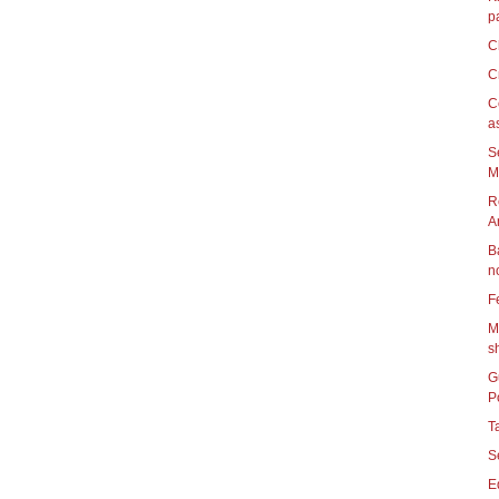
pa
C
C
C
a
S
M
R
A
B
n
F
M
s
G
P
E