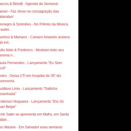
arcos & Belutti - Agenda da Semana!
aniel - Faz show na consagração das
ionegro & Solimões - No Prêmio da Música
asilei...
unhoz & Mariano - Camaro Amarelo acelera
já est...
oão Neto & Frederico - Mostram todo seu
arisma n...
aula Fernandes - Lançamento "Eu Sem
ocê"
edro - Deixa UTI em hospital de SP, diz
ssessoria
usttavo Lima - Lançamento "Gatinha
ssanhada"
nderson Nogueira - Lançamento "Ela Só
uer Beijar"
lmir Sater se apresenta em Mafra, em Santa
tari...