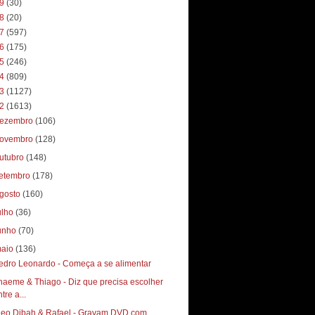
19
(30)
18
(20)
17
(597)
16
(175)
15
(246)
14
(809)
13
(1127)
12
(1613)
ezembro
(106)
ovembro
(128)
utubro
(148)
etembro
(178)
gosto
(160)
ulho
(36)
unho
(70)
aio
(136)
edro Leonardo - Começa a se alimentar
haeme & Thiago - Diz que precisa escolher
tre a...
leo Dibah & Rafael - Gravam DVD com