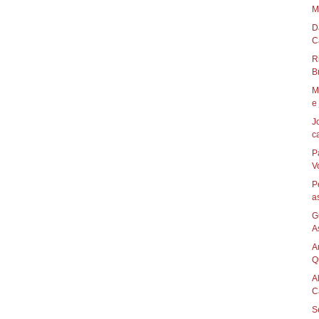
M
D
R
Br
M
e 
J
c
P
V
P
a
G
A
A
Q
A
Ca