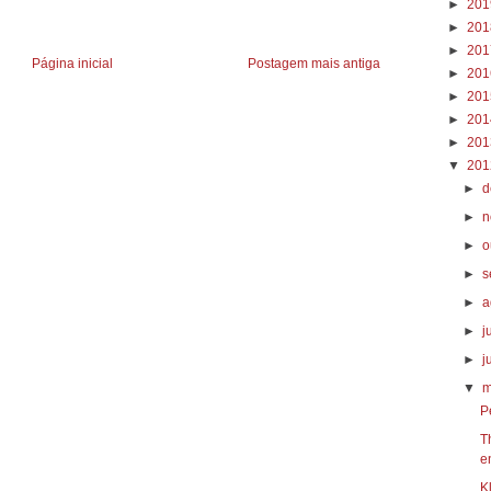
►
20
►
20
►
20
Página inicial
Postagem mais antiga
►
20
►
20
►
20
►
20
▼
20
►
d
►
n
►
o
►
s
►
a
►
j
►
j
▼
m
P
T
en
K