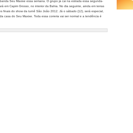
da banda Seu Maxixe essa semana. O grupo já cai na estrada essa segunda-
tará em Capim Grosso, no interior da Bahia. No dia seguinte, ainda em terras
es finais do show da turnê São João 2012. Já o sábado (12), será especial,
a casa do Seu Maxixe. Toda essa correria vai ser normal e a tendência é