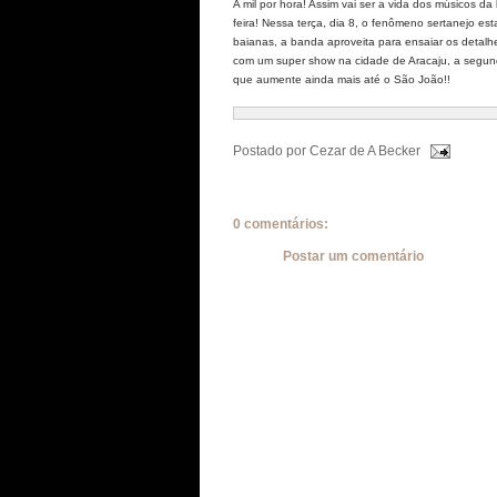
A mil por hora! Assim vai ser a vida dos músicos 
feira! Nessa terça, dia 8, o fenômeno sertanejo es
baianas, a banda aproveita para ensaiar os detalh
com um super show na cidade de Aracaju, a segund
que aumente ainda mais até o São João!!
Postado por
Cezar de A Becker
0 comentários:
Postar um comentário