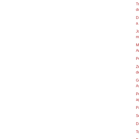
T
do
D
a 
J
m
M
A
P
Z
d
G
A
P
a
S
D
T