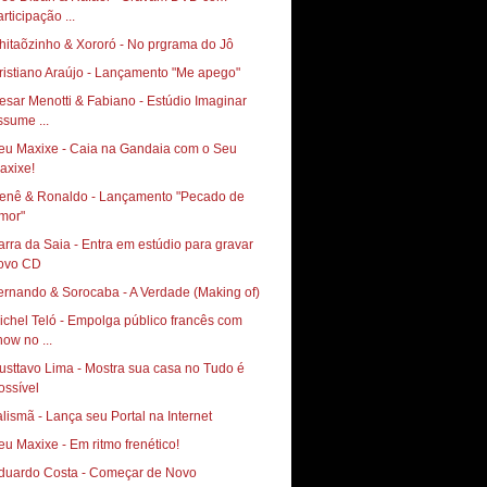
rticipação ...
hitaõzinho & Xororó - No prgrama do Jô
ristiano Araújo - Lançamento "Me apego"
esar Menotti & Fabiano - Estúdio Imaginar
ssume ...
eu Maxixe - Caia na Gandaia com o Seu
axixe!
enê & Ronaldo - Lançamento "Pecado de
mor"
arra da Saia - Entra em estúdio para gravar
ovo CD
ernando & Sorocaba - A Verdade (Making of)
ichel Teló - Empolga público francês com
how no ...
usttavo Lima - Mostra sua casa no Tudo é
ossível
duardo Costa - Começar de Novo