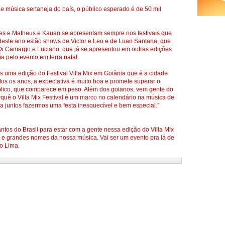
e música sertaneja do país, o público esperado é de 50 mil
aes e Matheus e Kauan se apresentam sempre nos festivais que
s deste ano estão shows de Victor e Leo e de Luan Santana, que
 Di Camargo e Luciano, que já se apresentou em outras edições
ia pelo evento em terra natal.
s uma edição do Festival Villa Mix em Goiânia que é a cidade
 os anos, a expectativa é muito boa e promete superar o
úblico, que comparece em peso. Além dos goianos, vem gente do
porquê o Villa Mix Festival é um marco no calendário na música de
a juntos fazermos uma festa inesquecível e bem especial.”
ntos do Brasil para estar com a gente nessa edição do Villa Mix
o e grandes nomes da nossa música. Vai ser um evento pra lá de
o Lima.