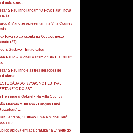
antando seus gr...
ezar & Paulinho lançam “O Povo Fala”, nova
anção...
arco & Mário se apresentam na Villa Country
sta...
lex Fava se apresenta na Outlaws neste
red & Gustavo - Então valeu
ean Paulo & Michell visitam o “Dia Dia Rural”
s...
ezar & Paulinho e as três gerações de
antadores ...
ESTE SÁBADO (27/09), NO FESTIVAL
ERTANEJO DO SBT...
é Henrique & Gabriel - Na Villa Country
oão Marcelo & Juliano - Lançam turnê
Grazadeus” ...
uan Santana, Gusttavo Lima e Michel Teló
assam o...
úblico aprova entrada gratuita na 1ª noite do