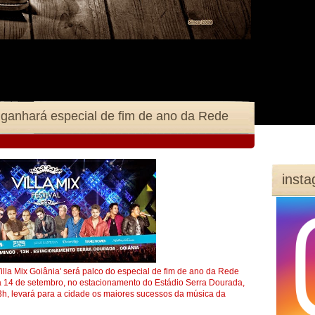
a ganhará especial de fim de ano da Rede
inst
illa Mix Goiânia' será palco do especial de fim de ano da Rede
ia 14 de setembro, no estacionamento do Estádio Serra Dourada,
3h, levará para a cidade os maiores sucessos da música da