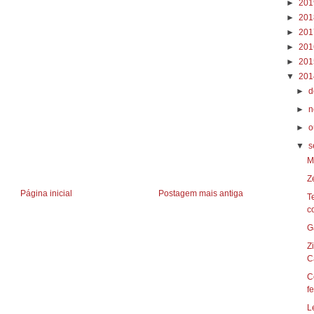
►
20
►
20
►
20
►
20
►
20
▼
20
►
d
►
n
►
o
▼
s
M
Z
Página inicial
Postagem mais antiga
T
c
Z
Ca
C
fe
L