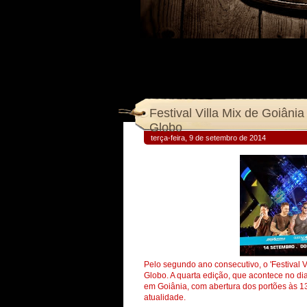
Festival Villa Mix de Goiâni
Globo
terça-feira, 9 de setembro de 2014
Pelo segundo ano consecutivo, o 'Festival V
Globo. A quarta edição, que acontece no d
em Goiânia, com abertura dos portões às 1
atualidade.