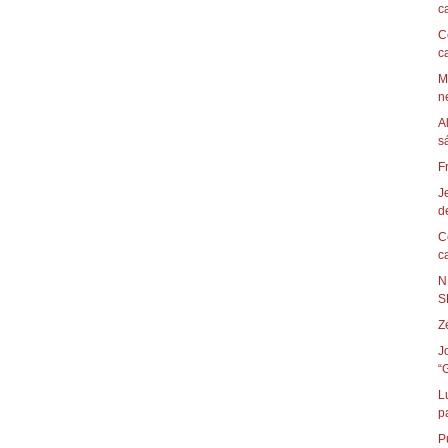
c
C
c
M
ne
A
F
J
de
C
c
N
S
Z
J
“
L
p
P