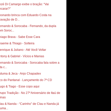
ezé Di Camargo exibe o bração: “Vai
ncarar?”
eonardo brinca com Eduardo Costa na
ravação de D...
ernando & Sorocaba - Fernando, da dupla
om Soroc...
hiago Brava - Sabe Esse Cara
haeme & Thiago - Solteira
enrique & Juliano - Até Você Voltar
ntony & Gabriel - Vícios e Manias
ernando & Sorocaba - Sorocaba fala sobre a
ta c...
iduma & Jeca - Anjo Chapadex
co do Pantanal - Lançamento do 7º CD
ugo & Tiago - Esse copo aqui
rupo Tradição - No 27º Aniversário de Itaú de
inas
lau & Nanda - “Carinho” de Clau e Nanda já
 uma...