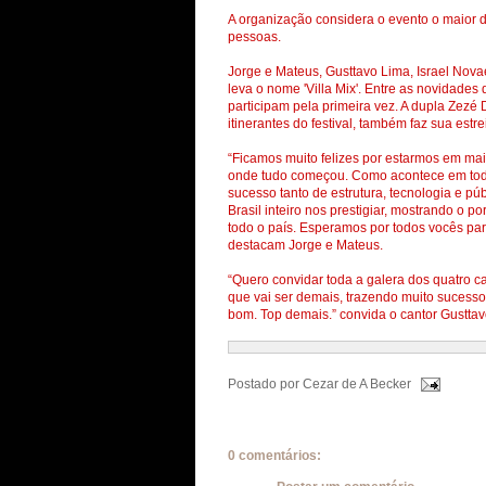
A organização considera o evento o maior d
pessoas.
Jorge e Mateus, Gusttavo Lima, Israel Nov
leva o nome 'Villa Mix'. Entre as novidade
participam pela primeira vez. A dupla Zezé
itinerantes do festival, também faz sua estre
“Ficamos muito felizes por estarmos em mai
onde tudo começou. Como acontece em todos
sucesso tanto de estrutura, tecnologia e p
Brasil inteiro nos prestigiar, mostrando o 
todo o país. Esperamos por todos vocês par
destacam Jorge e Mateus.
“Quero convidar toda a galera dos quatro ca
que vai ser demais, trazendo muito sucess
bom. Top demais.” convida o cantor Gusttav
Postado por
Cezar de A Becker
0 comentários: