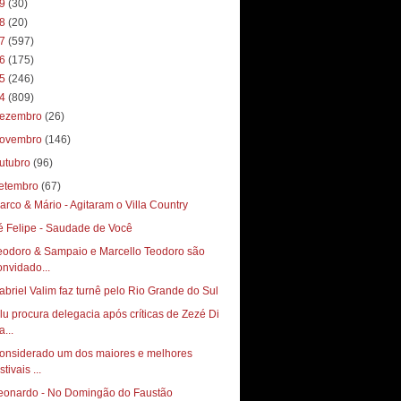
19
(30)
18
(20)
17
(597)
16
(175)
15
(246)
14
(809)
ezembro
(26)
ovembro
(146)
utubro
(96)
etembro
(67)
arco & Mário - Agitaram o Villa Country
é Felipe - Saudade de Você
eodoro & Sampaio e Marcello Teodoro são
onvidado...
ilu procura delegacia após críticas de Zezé Di
...
onsiderado um dos maiores e melhores
stivais ...
eonardo - No Domingão do Faustão