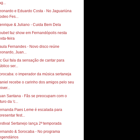
g...
eonardo e Eduardo Costa - No Jaguariúna
odeo Fes...
enrique & Juliano - Cuida Bem Dela
oubet faz show em Fernandópolis nesta
exta-feira
aula Fernandes - Novo disco reúne
eonardo, Juan...
c Gui fala da sensação de cantar para
blico ser...
orocaba: o imperador da música sertaneja
aniel recebe o carinho dos amigos pelo seu
iver...
uan Santana - Fãs se preocupam com o
turo da 'c...
ernanda Paes Leme é escalada para
resentar fest...
estival Sertanejo lança 2ª temporada
ernando & Sorocaba - No programa
egendários