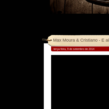
Max Moura & Cristiano - E ai
terça-feira, 9 de setembro de 2014