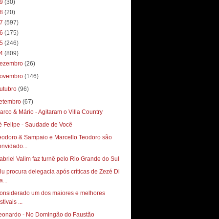
19
(30)
18
(20)
17
(597)
16
(175)
15
(246)
14
(809)
ezembro
(26)
ovembro
(146)
utubro
(96)
etembro
(67)
arco & Mário - Agitaram o Villa Country
é Felipe - Saudade de Você
eodoro & Sampaio e Marcello Teodoro são
onvidado...
ilu procura delegacia após críticas de Zezé Di
...
onsiderado um dos maiores e melhores
stivais ...
eonardo - No Domingão do Faustão