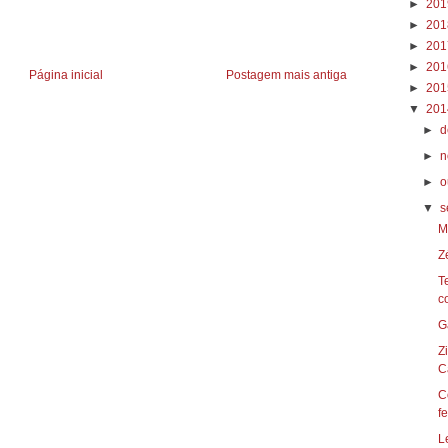
►
20
►
20
►
20
►
20
Página inicial
Postagem mais antiga
►
20
▼
20
►
d
►
n
►
o
▼
s
M
Z
T
c
Z
Ca
C
fe
L