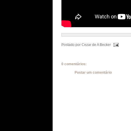
Postado por
Cezar de A Becker
0 comentários:
Postar um comentário