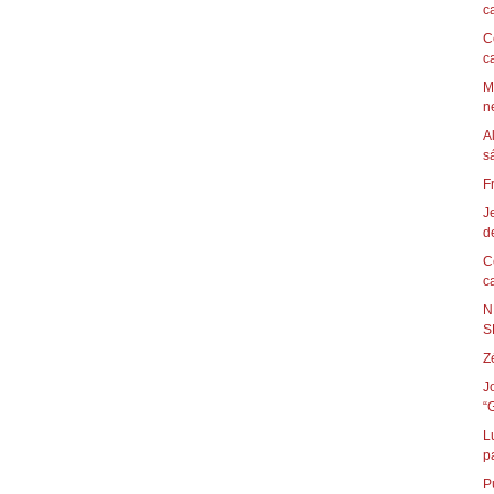
c
C
c
M
ne
A
F
J
de
C
c
N
S
Z
J
“
L
p
P