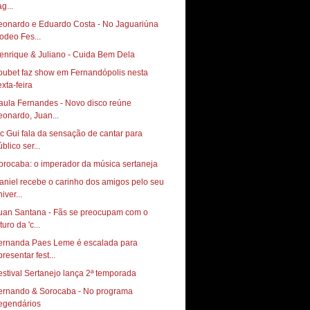
g...
eonardo e Eduardo Costa - No Jaguariúna
odeo Fes...
enrique & Juliano - Cuida Bem Dela
oubet faz show em Fernandópolis nesta
exta-feira
aula Fernandes - Novo disco reúne
eonardo, Juan...
c Gui fala da sensação de cantar para
blico ser...
orocaba: o imperador da música sertaneja
aniel recebe o carinho dos amigos pelo seu
iver...
uan Santana - Fãs se preocupam com o
turo da 'c...
ernanda Paes Leme é escalada para
resentar fest...
estival Sertanejo lança 2ª temporada
ernando & Sorocaba - No programa
egendários