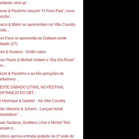
antando seus gr...
ezar & Paulinho lançam “O Povo Fala”, nova
anção...
arco & Mário se apresentam na Villa Country
sta...
lex Fava se apresenta na Outlaws neste
red & Gustavo - Então valeu
ean Paulo & Michell visitam o “Dia Dia Rural”
s...
ezar & Paulinho e as três gerações de
antadores ...
ESTE SÁBADO (27/09), NO FESTIVAL
ERTANEJO DO SBT...
é Henrique & Gabriel - Na Villa Country
oão Marcelo & Juliano - Lançam turnê
Grazadeus” ...
uan Santana, Gusttavo Lima e Michel Teló
assam o...
úblico aprova entrada gratuita na 1ª noite do