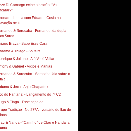
ezé Di Camargo exibe o bração: “Vai
ncarar?”
eonardo brinca com Eduardo Costa na
ravação de D...
ernando & Sorocaba - Fernando, da dupla
om Soroc...
hiago Brava - Sabe Esse Cara
haeme & Thiago - Solteira
enrique & Juliano - Até Você Voltar
ntony & Gabriel - Vícios e Manias
ernando & Sorocaba - Sorocaba fala sobre a
ta c...
iduma & Jeca - Anjo Chapadex
co do Pantanal - Lançamento do 7º CD
ugo & Tiago - Esse copo aqui
rupo Tradição - No 27º Aniversário de Itaú de
inas
lau & Nanda - “Carinho” de Clau e Nanda já
 uma...